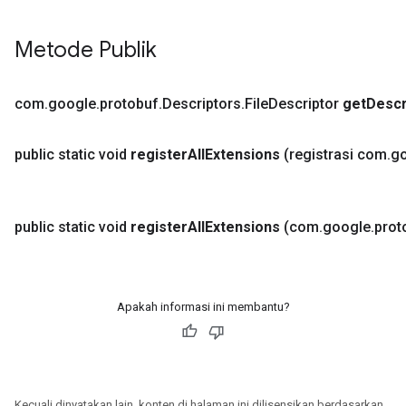
Metode Publik
com
.
google
.
protobuf
.
Descriptors
.
File
Descriptor
get
Descr
public static void
register
All
Extensions
(registrasi com
.
g
public static void
register
All
Extensions
(com
.
google
.
prot
Apakah informasi ini membantu?
Kecuali dinyatakan lain, konten di halaman ini dilisensikan berdasarkan