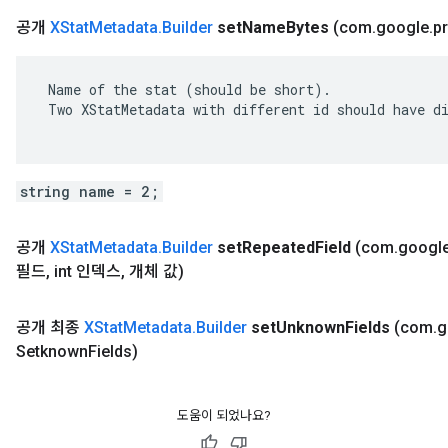
공개
XStat
Metadata
.
Builder
set
Name
Bytes
(com
.
google
.
p
 Name of the stat (should be short).

 Two XStatMetadata with different id should have di
string name = 2;
공개
XStat
Metadata
.
Builder
set
Repeated
Field
(com
.
googl
필드
,
int 인덱스
,
개체 값)
공개 최종
XStat
Metadata
.
Builder
set
Unknown
Fields
(com
.
g
Setknown
Fields)
도움이 되었나요?