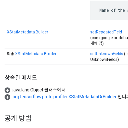
 Name of the 
XStatMetadata.Builder
setRepeatedField
(com.google.protobu
개체 값)
최종
XStatMetadata.Builder
setUnknownFields
(c
UnknownFields)
상속된 메서드
java.lang.Object 클래스에서
org.tensorflow.proto.profiler.XStatMetadataOrBuilder
인터
공개 방법