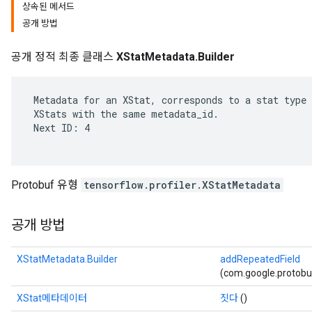
상속된 메서드
공개 방법
공개 정적 최종 클래스
XStatMetadata.Builder
 Metadata for an XStat, corresponds to a stat type 
 XStats with the same metadata_id.

 Next ID: 4

Protobuf 유형
tensorflow.profiler.XStatMetadata
r
공개 방법
XStatMetadata.Builder
addRepeatedField
(com.google.protobu
XStat메타데이터
짓다
()