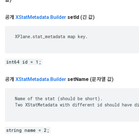
공개
XStat
Metadata
.
Builder
set
Id
(긴 값)
 XPlane.stat_metadata map key.

int64 id = 1;
공개
XStat
Metadata
.
Builder
set
Name
(문자열 값)
 Name of the stat (should be short).

 Two XStatMetadata with different id should have di
string name = 2;