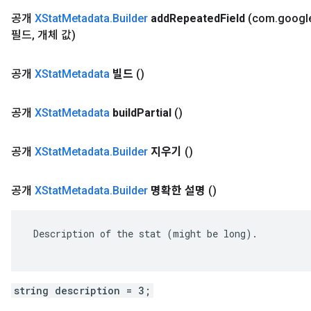
공개
XStat
Metadata
.
Builder
add
Repeated
Field
(com
.
googl
필드
,
개체 값)
공개
XStat
Metadata
빌드
()
공개
XStat
Metadata
build
Partial
()
공개
XStat
Metadata
.
Builder
지우기
()
공개
XStat
Metadata
.
Builder
명확한 설명
()
 Description of the stat (might be long).

string description = 3;