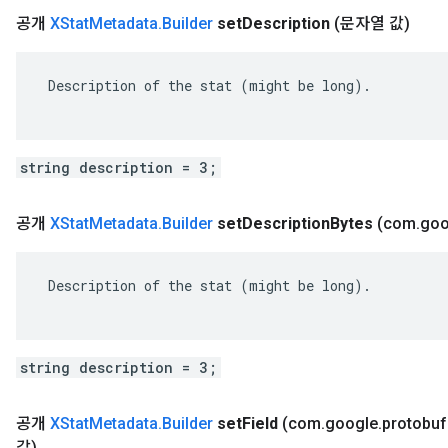
공개
XStat
Metadata
.
Builder
set
Description
(문자열 값)
 Description of the stat (might be long).

string description = 3;
공개
XStat
Metadata
.
Builder
set
Description
Bytes
(com
.
goo
 Description of the stat (might be long).

string description = 3;
공개
XStat
Metadata
.
Builder
set
Field
(com
.
google
.
protobuf
값)