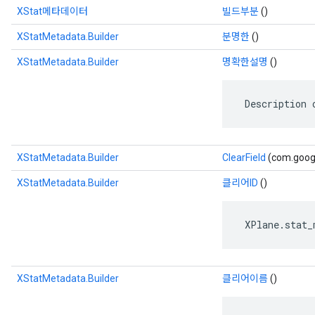
XStat메타데이터
빌드부분
()
XStatMetadata.Builder
분명한
()
XStatMetadata.Builder
명확한설명
()
 Description 
XStatMetadata.Builder
ClearField
(com.googl
XStatMetadata.Builder
클리어ID
()
 XPlane.stat_
XStatMetadata.Builder
클리어이름
()