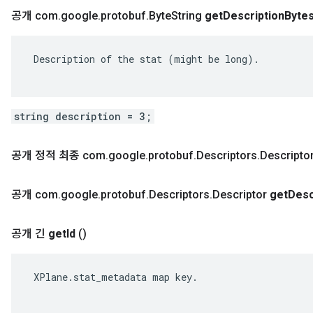
공개 com
.
google
.
protobuf
.
Byte
String
get
Description
Byte
 Description of the stat (might be long).

string description = 3;
공개 정적 최종 com
.
google
.
protobuf
.
Descriptors
.
Descripto
공개 com
.
google
.
protobuf
.
Descriptors
.
Descriptor
get
Desc
공개 긴
get
Id
()
 XPlane.stat_metadata map key.
