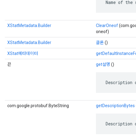
 Name of the 
XStatMetadata.Builder
ClearOneof
(com.goo
oneof)
XStatMetadata.Builder
클론
()
XStat메타데이터
getDefaultInstance
끈
get설명
()
 Description 
com.google.protobuf.ByteString
getDescriptionBytes
 Description 