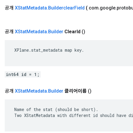
공개
XStat
Metadata
.
Builderclear
Field
(
com
.
google
.
protob
공개
XStat
Metadata
.
Builder
Clear
Id
()
 XPlane.stat_metadata map key.

int64 id = 1;
공개
XStat
Metadata
.
Builder
클리어이름
()
 Name of the stat (should be short).

 Two XStatMetadata with different id should have di