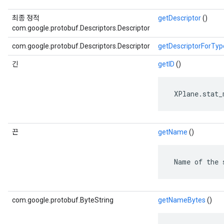
최종 정적
getDescriptor
()
com.google.protobuf.Descriptors.Descriptor
com.google.protobuf.Descriptors.Descriptor
getDescriptorForTyp
긴
getID
()
s
 XPlane.stat_
끈
getName
()
 Name of the 
com.google.protobuf.ByteString
getNameBytes
()