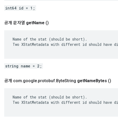
int64 id = 1;
공개 문자열
get
Name
()
 Name of the stat (should be short).

 Two XStatMetadata with different id should have di
string name = 2;
공개 com
.
google
.
protobuf
.
Byte
String
get
Name
Bytes
()
 Name of the stat (should be short).

 Two XStatMetadata with different id should have di