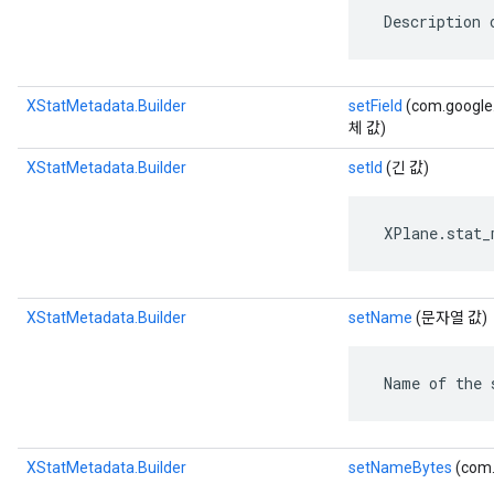
 Description 
XStatMetadata.Builder
setField
(com.google.
체 값)
XStatMetadata.Builder
setId
(긴 값)
 XPlane.stat_
XStatMetadata.Builder
setName
(문자열 값)
 Name of the 
XStatMetadata.Builder
setNameBytes
(com.