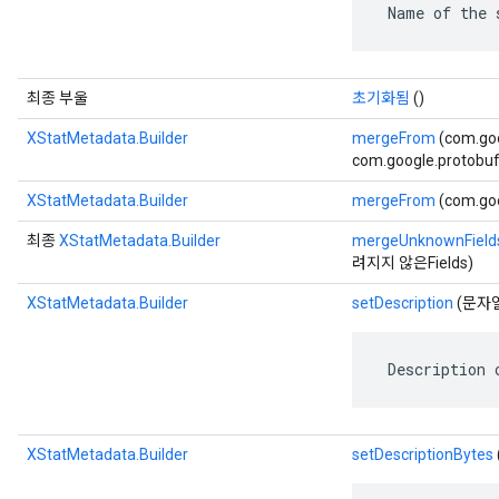
 Name of the 
최종 부울
초기화됨
()
XStatMetadata.Builder
mergeFrom
(com.go
com.google.protobuf.
XStatMetadata.Builder
mergeFrom
(com.go
최종
XStatMetadata.Builder
mergeUnknownField
려지지 않은Fields)
XStatMetadata.Builder
setDescription
(문자열
 Description 
XStatMetadata.Builder
setDescriptionBytes