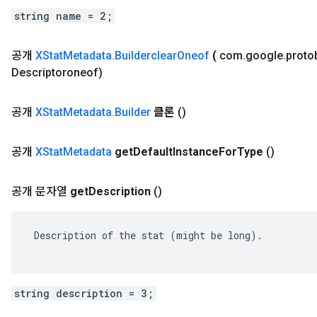
string name = 2;
공개
XStat
Metadata
.
Builderclear
Oneof
(
com
.
google
.
proto
Descriptoroneof)
공개
XStat
Metadata
.
Builder
클론
()
공개
XStat
Metadata
get
Default
Instance
For
Type
()
공개 문자열
get
Description
()
 Description of the stat (might be long).

string description = 3;