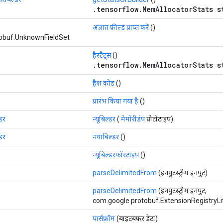
.tensorflow.MemAllocatorStats s
अज्ञात फ़ील्ड प्राप्त करें
()
obuf.UnknownFieldSet
हैस्टैट्स
()
.tensorflow.MemAllocatorStats s
हैश कोड
()
प्रारंभ किया गया है
()
्डर
न्यूबिल्डर
(
मेमोरीडंप
प्रोटोटाइप)
्डर
नयाबिल्डर
()
न्यूबिल्डरफॉरटाइप
()
parseDelimitedFrom
(इनपुटस्ट्रीम इनपुट)
parseDelimitedFrom
(इनपुटस्ट्रीम इनपुट,
com.google.protobuf.ExtensionRegistryLite ए
पार्सफ्रॉम
(बाइटबफ़र डेटा)