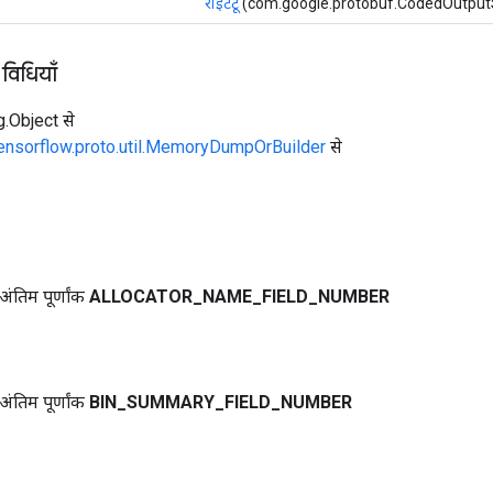
राइटटू
(com.google.protobuf.CodedOutput
 विधियाँ
ng.Object से
tensorflow.proto.util.MemoryDumpOrBuilder
से
ंतिम पूर्णांक
ALLOCATOR
_
NAME
_
FIELD
_
NUMBER
ंतिम पूर्णांक
BIN
_
SUMMARY
_
FIELD
_
NUMBER