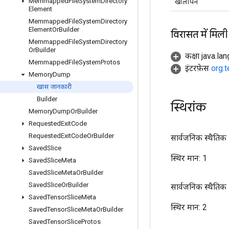
Memmapped
File
System
Directory
खालीपन
Element
Memmapped
File
System
Directory
Element
Or
Builder
विरासत में मिली
Memmapped
File
System
Directory
Or
Builder
कक्षा java.la
Memmapped
File
System
Protos
इंटरफ़ेस
org.
Memory
Dump
खास जानकारी
Builder
स्थिरांक
Memory
Dump
Or
Builder
Requested
Exit
Code
Requested
Exit
Code
Or
Builder
सार्वजनिक स्थैतिक अ
Saved
Slice
स्थिर मान:
1
Saved
Slice
Meta
Saved
Slice
Meta
Or
Builder
Saved
Slice
Or
Builder
सार्वजनिक स्थैतिक अ
Saved
Tensor
Slice
Meta
स्थिर मान:
2
Saved
Tensor
Slice
Meta
Or
Builder
Saved
Tensor
Slice
Protos