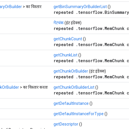
ryOrBuilder
> का विस्तार
getBinSummaryOrBuilderList
()
repeated .tensorflow.BinSummary
गेटचंक
(इंट इंडेक्स)
repeated .tensorflow.MemChunk c
getChunkCount
()
repeated .tensorflow.MemChunk c
getChunkList
()
repeated .tensorflow.MemChunk c
getChunkOrBuilder
(इंट इंडेक्स)
repeated .tensorflow.MemChunk c
OrBuilder
> का विस्तार करता
getChunkOrBuilderList
()
repeated .tensorflow.MemChunk c
getDefaultInstance
()
getDefaultInstanceForType
()
getDescriptor
()