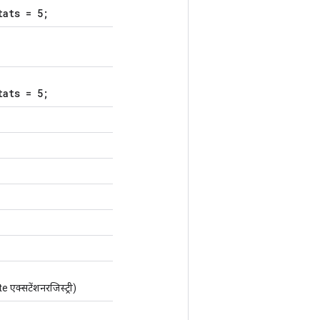
tats = 5;
tats = 5;
क्सटेंशनरजिस्ट्री)