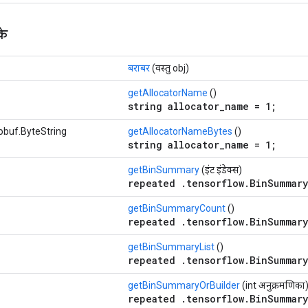
के
बराबर
(वस्तु obj)
getAllocatorName
()
string allocator_name = 1;
obuf.ByteString
getAllocatorNameBytes
()
string allocator_name = 1;
getBinSummary
(इंट इंडेक्स)
repeated .tensorflow.BinSummary
getBinSummaryCount
()
repeated .tensorflow.BinSummary
getBinSummaryList
()
repeated .tensorflow.BinSummary
getBinSummaryOrBuilder
(int अनुक्रमणिका
repeated .tensorflow.BinSummary