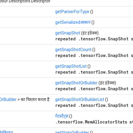
buf.Descriptors.Descriptor
getParserForType
()
getSerializedआकार
()
getSnapShot
(इंट इंडेक्स)
repeated .tensorflow.SnapShot s
getSnapShotCount
()
repeated .tensorflow.SnapShot s
getSnapShotList
()
repeated .tensorflow.SnapShot s
getSnapShotOrBuilder
(इंट इंडेक्स)
repeated .tensorflow.SnapShot s
rBuilder
> का विस्तार करता है
getSnapShotOrBuilderList
()
repeated .tensorflow.SnapShot s
गेटस्टैट्स
()
.tensorflow.MemAllocatorStats s
ऑरबिल्डर
getStatsOrBuilder
()