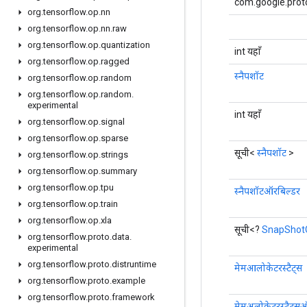
com.google.proto
org
.
tensorflow
.
op
.
nn
org
.
tensorflow
.
op
.
nn
.
raw
org
.
tensorflow
.
op
.
quantization
int यहाँ
org
.
tensorflow
.
op
.
ragged
स्नैपशॉट
org
.
tensorflow
.
op
.
random
org
.
tensorflow
.
op
.
random
.
experimental
int यहाँ
org
.
tensorflow
.
op
.
signal
org
.
tensorflow
.
op
.
sparse
सूची<
स्नैपशॉट
>
org
.
tensorflow
.
op
.
strings
org
.
tensorflow
.
op
.
summary
org
.
tensorflow
.
op
.
tpu
स्नैपशॉटऑरबिल्डर
org
.
tensorflow
.
op
.
train
org
.
tensorflow
.
op
.
xla
सूची<?
SnapShotO
org
.
tensorflow
.
proto
.
data
.
experimental
org
.
tensorflow
.
proto
.
distruntime
मेमआलोकेटरस्टैट्स
org
.
tensorflow
.
proto
.
example
org
.
tensorflow
.
proto
.
framework
मेमअलोकेटरस्टैट्स