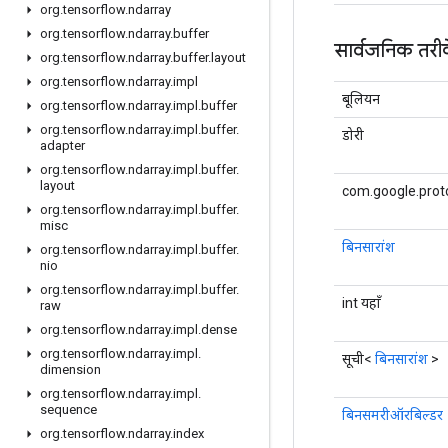
org
.
tensorflow
.
ndarray
org
.
tensorflow
.
ndarray
.
buffer
सार्वजनिक तरी
org
.
tensorflow
.
ndarray
.
buffer
.
layout
org
.
tensorflow
.
ndarray
.
impl
बूलियन
org
.
tensorflow
.
ndarray
.
impl
.
buffer
org
.
tensorflow
.
ndarray
.
impl
.
buffer
.
डोरी
adapter
org
.
tensorflow
.
ndarray
.
impl
.
buffer
.
layout
com.google.prot
org
.
tensorflow
.
ndarray
.
impl
.
buffer
.
misc
बिनसारांश
org
.
tensorflow
.
ndarray
.
impl
.
buffer
.
nio
org
.
tensorflow
.
ndarray
.
impl
.
buffer
.
int यहाँ
raw
org
.
tensorflow
.
ndarray
.
impl
.
dense
org
.
tensorflow
.
ndarray
.
impl
.
सूची<
बिनसारांश
>
dimension
org
.
tensorflow
.
ndarray
.
impl
.
sequence
बिनसमरीऑरबिल्डर
org
.
tensorflow
.
ndarray
.
index