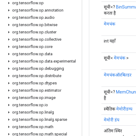
org
.
tensorflow
.
op
सूची<?
BinSumma
org
.
tensorflow
.
op
.
annotation
करता है
org
.
tensorflow
.
op
.
audio
मेमचंक
org
.
tensorflow
.
op
.
bitwise
org
.
tensorflow
.
op
.
cluster
org
.
tensorflow
.
op
.
collective
int यहाँ
org
.
tensorflow
.
op
.
core
org
.
tensorflow
.
op
.
data
सूची<
मेमचंक
>
org
.
tensorflow
.
op
.
data
.
experimental
org
.
tensorflow
.
op
.
debugging
मेमचंकऑरबिल्डर
org
.
tensorflow
.
op
.
distribute
org
.
tensorflow
.
op
.
dtypes
org
.
tensorflow
.
op
.
estimator
सूची<?
MemChunk
org
.
tensorflow
.
op
.
image
है
org
.
tensorflow
.
op
.
io
स्थैतिक
मेमोरीडम्प
org
.
tensorflow
.
op
.
linalg
org
.
tensorflow
.
op
.
linalg
.
sparse
मेमोरी डंप
org
.
tensorflow
.
op
.
math
अंतिम स्थिर
org
.
tensorflow
.
op
.
math
.
special