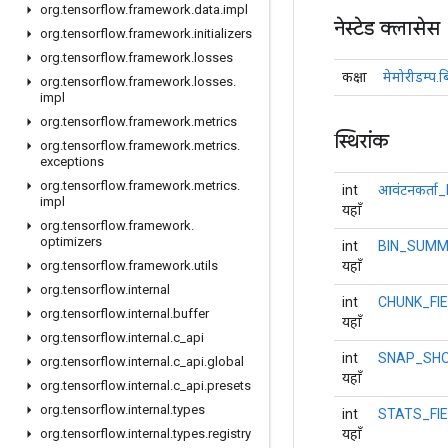
org
.
tensorflow
.
framework
.
data
.
impl
नेस्टेड क्लासेस
org
.
tensorflow
.
framework
.
initializers
org
.
tensorflow
.
framework
.
losses
कक्षा
मेमोरीडम्प.ब
org
.
tensorflow
.
framework
.
losses
.
impl
org
.
tensorflow
.
framework
.
metrics
स्थिरांक
org
.
tensorflow
.
framework
.
metrics
.
exceptions
org
.
tensorflow
.
framework
.
metrics
.
int
आवंटनकर्त
impl
यहाँ
org
.
tensorflow
.
framework
.
optimizers
int
BIN_SUMM
यहाँ
org
.
tensorflow
.
framework
.
utils
org
.
tensorflow
.
internal
int
CHUNK_FI
org
.
tensorflow
.
internal
.
buffer
यहाँ
org
.
tensorflow
.
internal
.
c
_
api
int
SNAP_SHO
org
.
tensorflow
.
internal
.
c
_
api
.
global
यहाँ
org
.
tensorflow
.
internal
.
c
_
api
.
presets
org
.
tensorflow
.
internal
.
types
int
STATS_FI
यहाँ
org
.
tensorflow
.
internal
.
types
.
registry