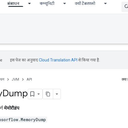
संसाधन
कम्यूनिटी
क्यों टेंसरफ्लो
इस पेज का अनुवाद
Cloud Translation API
से किया गया है.
ाधन
JVM
API
क्या
y
Dump
र्ग
मेमोरीडंप
nsorflow.MemoryDump