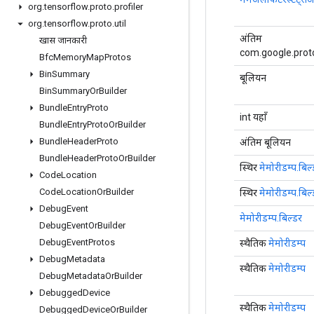
org
.
tensorflow
.
proto
.
profiler
org
.
tensorflow
.
proto
.
util
अंतिम
खास जानकारी
com.google.prot
Bfc
Memory
Map
Protos
Bin
Summary
बूलियन
Bin
Summary
Or
Builder
Bundle
Entry
Proto
int यहाँ
Bundle
Entry
Proto
Or
Builder
Bundle
Header
Proto
अंतिम बूलियन
Bundle
Header
Proto
Or
Builder
स्थिर
मेमोरीडम्प.बिल
Code
Location
Code
Location
Or
Builder
स्थिर
मेमोरीडम्प.बिल
Debug
Event
मेमोरीडम्प.बिल्डर
Debug
Event
Or
Builder
Debug
Event
Protos
स्थैतिक
मेमोरीडम्प
Debug
Metadata
स्थैतिक
मेमोरीडम्प
Debug
Metadata
Or
Builder
Debugged
Device
स्थैतिक
मेमोरीडम्प
Debugged
Device
Or
Builder