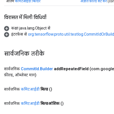
अंतिम
कमिटआईडी.बिल्डर
अज्ञात फ़ील्ड सेट करें
(com
विरासत में मिली विधियाँ
कक्षा java.lang.Object से
इंटरफ़ेस से
org.tensorflow.proto.util.testlog.CommitIdOrBuil
सार्वजनिक तरीके
सार्वजनिक
Commit
Id
.
Builder
add
Repeated
Field
(com
.
google
फ़ील्ड
,
ऑब्जेक्ट मान)
सार्वजनिक
कमिटआईडी
बिल्ड
()
सार्वजनिक
कमिटआईडी
बिल्डआंशिक
()