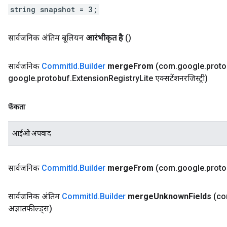
string snapshot = 3;
सार्वजनिक अंतिम बूलियन
आरंभीकृत है
()
सार्वजनिक
Commit
Id
.
Builder
merge
From
(com
.
google
.
proto
google
.
protobuf
.
Extension
Registry
Lite एक्सटेंशनरजिस्ट्री)
फेंकता
आईओ अपवाद
सार्वजनिक
Commit
Id
.
Builder
merge
From
(com
.
google
.
proto
सार्वजनिक अंतिम
Commit
Id
.
Builder
merge
Unknown
Fields
(c
अज्ञातफील्ड्स)