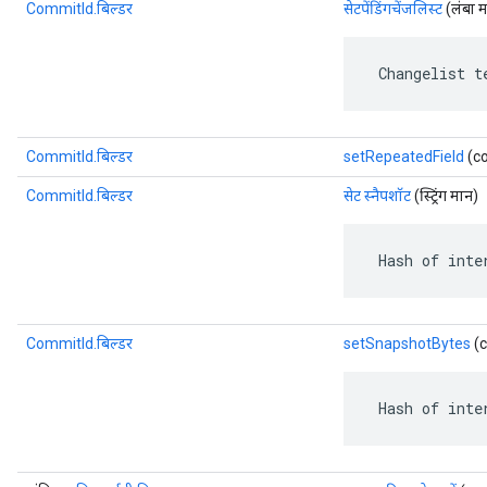
CommitId.बिल्डर
सेटपेंडिंगचेंजलिस्ट
(लंबा 
 Changelist t
CommitId.बिल्डर
setRepeatedField
(co
CommitId.बिल्डर
सेट स्नैपशॉट
(स्ट्रिंग मान)
 Hash of inte
CommitId.बिल्डर
setSnapshotBytes
(c
 Hash of inte