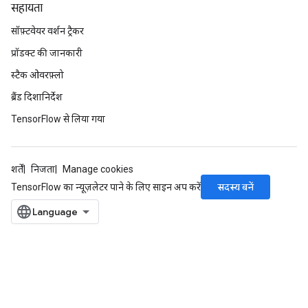
सहायता
सॉफ़्टवेयर वर्शन ट्रैकर
प्रॉडक्ट की जानकारी
स्टैक ओवरफ़्लो
ब्रैंड दिशानिर्देश
TensorFlow से लिया गया
शर्तें
निजता
Manage cookies
सदस्य बनें
TensorFlow का न्यूज़लेटर पाने के लिए साइन अप करें