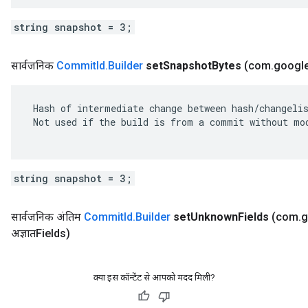
string snapshot = 3;
सार्वजनिक
Commit
Id
.
Builder
set
Snapshot
Bytes
(com
.
googl
 Hash of intermediate change between hash/changelis
 Not used if the build is from a commit without mod
string snapshot = 3;
सार्वजनिक अंतिम
Commit
Id
.
Builder
set
Unknown
Fields
(com
.
g
अज्ञातFields)
क्या इस कॉन्टेंट से आपको मदद मिली?