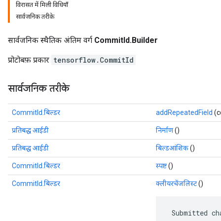
विरासत में मिली विधियाँ
सार्वजनिक तरीके
सार्वजनिक स्थैतिक अंतिम वर्ग
CommitId.Builder
प्रोटोबफ़ प्रकार
tensorflow.CommitId
सार्वजनिक तरीके
CommitId.बिल्डर
addRepeatedField
(c
प्रतिबद्ध आईडी
निर्माण
()
r
प्रतिबद्ध आईडी
बिल्डआंशिक
()
CommitId.बिल्डर
स्पष्ट
()
CommitId.बिल्डर
क्लीयरचेंजलिस्ट
()
 Submitted ch