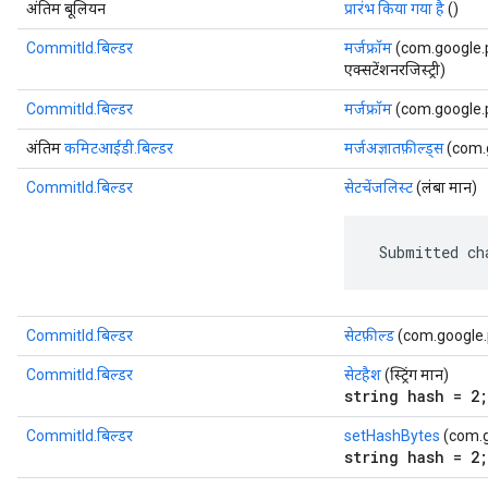
अंतिम बूलियन
प्रारंभ किया गया है
()
CommitId.बिल्डर
मर्जफ्रॉम
(com.google.p
एक्सटेंशनरजिस्ट्री)
CommitId.बिल्डर
मर्जफ्रॉम
(com.google.
अंतिम
कमिटआईडी.बिल्डर
मर्जअज्ञातफ़ील्ड्स
(com.g
CommitId.बिल्डर
सेटचेंजलिस्ट
(लंबा मान)
 Submitted ch
CommitId.बिल्डर
सेटफ़ील्ड
(com.google.pr
CommitId.बिल्डर
सेटहैश
(स्ट्रिंग मान)
string hash = 2;
CommitId.बिल्डर
setHashBytes
(com.g
string hash = 2;