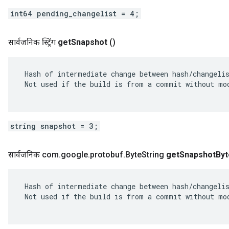
int64 pending_changelist = 4;
सार्वजनिक स्ट्रिंग
get
Snapshot
()
 Hash of intermediate change between hash/changelis
 Not used if the build is from a commit without mod
string snapshot = 3;
सार्वजनिक com
.
google
.
protobuf
.
Byte
String
get
Snapshot
Byt
 Hash of intermediate change between hash/changelis
 Not used if the build is from a commit without mod