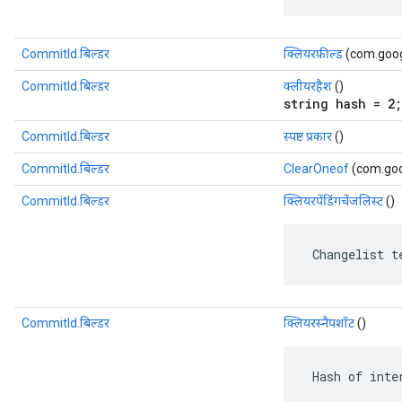
CommitId.बिल्डर
क्लियरफ़ील्ड
(com.googl
CommitId.बिल्डर
क्लीयरहैश
()
string hash = 2;
CommitId.बिल्डर
स्पष्ट प्रकार
()
CommitId.बिल्डर
ClearOneof
(com.goo
CommitId.बिल्डर
क्लियरपेंडिंगचेंजलिस्ट
()
 Changelist t
CommitId.बिल्डर
क्लियरस्नैपशॉट
()
 Hash of inte