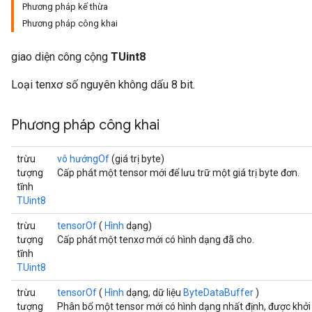
Phương pháp kế thừa
Phương pháp công khai
giao diện công cộng
TUint8
Loại tenxơ số nguyên không dấu 8 bit.
Phương pháp công khai
trừu
vô hướngOf
(giá trị byte)
tượng
Cấp phát một tensor mới để lưu trữ một giá trị byte đơn.
tĩnh
r
TUint8
trừu
tensorOf
(
Hình
dạng)
tượng
Cấp phát một tenxơ mới có hình dạng đã cho.
tĩnh
TUint8
trừu
tensorOf
(
Hình
dạng, dữ liệu
ByteDataBuffer
)
tượng
Phân bổ một tensor mới có hình dạng nhất định, được khởi 