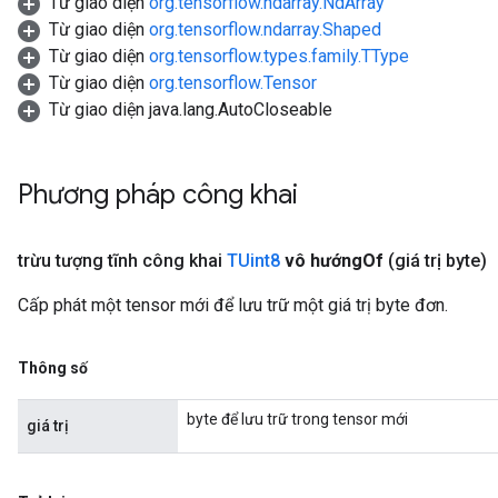
Từ giao diện
org.tensorflow.ndarray.NdArray
Từ giao diện
org.tensorflow.ndarray.Shaped
Từ giao diện
org.tensorflow.types.family.TType
Từ giao diện
org.tensorflow.Tensor
Từ giao diện java.lang.AutoCloseable
Phương pháp công khai
trừu tượng tĩnh công khai
TUint8
vô hướng
Of
(giá trị byte)
Cấp phát một tensor mới để lưu trữ một giá trị byte đơn.
Thông số
byte để lưu trữ trong tensor mới
giá trị