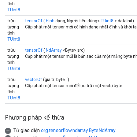
tĩnh
TUint8
trừu
tensorOf
(
Hình
dạng, Người tiêu dùng<
TUint8
> dataInit)
tượng
Cấp phát một tensor mới có hình dạng nhất định và khởi tạo
tĩnh
TUint8
trừu
tensorOf
(
NdArray
<Byte> src)
tượng
Cấp phát một tensor mới là bản sao của một mảng byte nh
tĩnh
TUint8
trừu
vectorOf
(giá trị byte...)
tượng
Cấp phát một tensor mới để lưu trữ một vectơ byte.
tĩnh
TUint8
Phương pháp kế thừa
Từ giao diện
org.tensorflow.ndarray.ByteNdArray