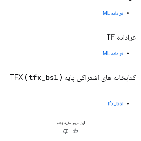
فراداده ML
فراداده TF
فراداده ML
کتابخانه های اشتراکی پایه TFX (
)
bsl
_
tfx
tfx_bsl
این مرور مفید بود؟