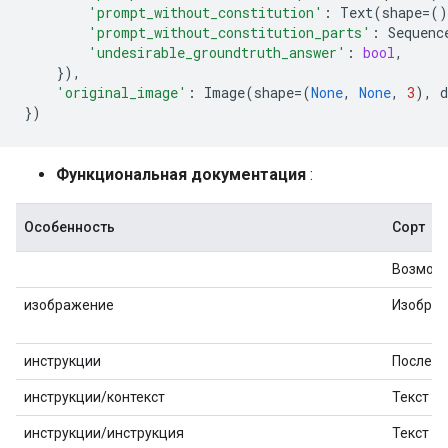
'prompt_without_constitution'
:
Text
(
shape
=
()
'prompt_without_constitution_parts'
:
Sequenc
'undesirable_groundtruth_answer'
:
bool
,
}),
'original_image'
:
Image
(
shape
=
(
None
,
None
,
3
),
d
})
Функциональная документация
:
Особенность
Сорт
Возможн
изображение
Изобра
инструкции
Последо
инструкции/контекст
Текст
инструкции/инструкция
Текст