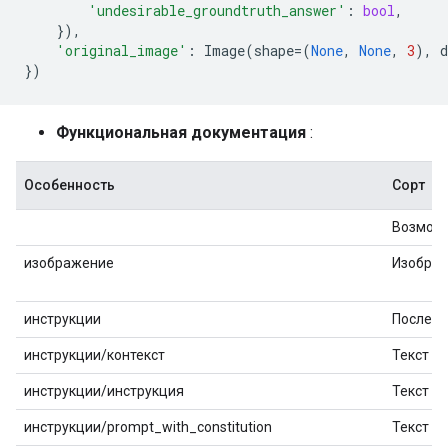
'undesirable_groundtruth_answer'
:
bool
,
}),
'original_image'
:
Image
(
shape
=
(
None
,
None
,
3
),
d
})
Функциональная документация
:
Особенность
Сорт
Возможн
изображение
Изобра
инструкции
Последо
инструкции/контекст
Текст
инструкции/инструкция
Текст
инструкции/prompt_with_constitution
Текст