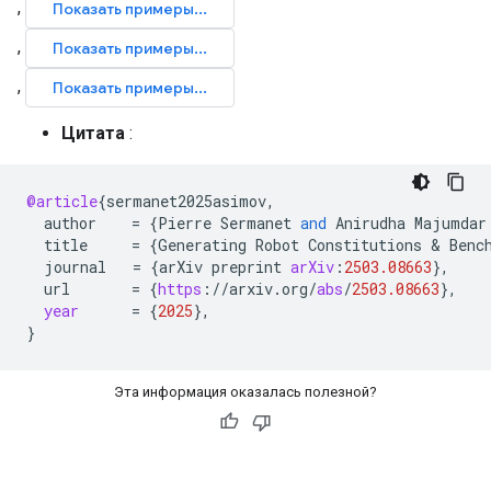
Цитата
:
@article
{
sermanet2025asimov
,
author
=
{
Pierre
Sermanet
and
Anirudha
Majumdar
title
=
{
Generating
Robot
Constitutions
 & 
Benc
journal
=
{
arXiv
preprint
arXiv
:
2503.08663
}
,
url
=
{
https
:
//
arxiv
.
org
/
abs
/
2503.08663
}
,
year
=
{
2025
}
,
}
Эта информация оказалась полезной?