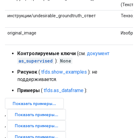
(Текст)
инструкции/undesirable_groundtruth_ответ
Тензор
original_image
Изобра
Контролируемые ключи
(см.
документ
as_supervised
):
None
Рисунок
(
tfds.show_examples
): не
поддерживается.
Примеры
(
tfds.as_dataframe
):