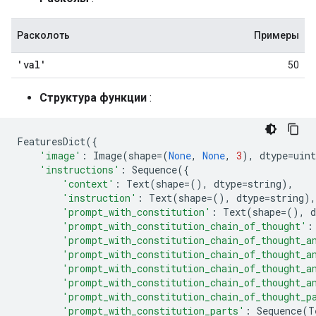
Расколоть
Примеры
'val'
50
Структура функции
:
FeaturesDict
({
'image'
:
Image
(
shape
=
(
None
,
None
,
3
),
dtype
=
uint
'instructions'
:
Sequence
({
'context'
:
Text
(
shape
=
(),
dtype
=
string
),
'instruction'
:
Text
(
shape
=
(),
dtype
=
string
),
'prompt_with_constitution'
:
Text
(
shape
=
(),
d
'prompt_with_constitution_chain_of_thought'
:
'prompt_with_constitution_chain_of_thought_a
'prompt_with_constitution_chain_of_thought_a
'prompt_with_constitution_chain_of_thought_a
'prompt_with_constitution_chain_of_thought_a
'prompt_with_constitution_chain_of_thought_p
'prompt_with_constitution_parts'
:
Sequence
(
T