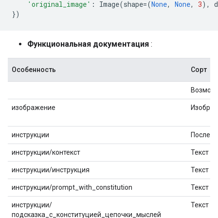
'original_image'
:
Image
(
shape
=
(
None
,
None
,
3
),
d
})
Функциональная документация
:
Особенность
Сорт
Возможн
изображение
Изобра
инструкции
Последо
инструкции/контекст
Текст
инструкции/инструкция
Текст
инструкции/prompt_with_constitution
Текст
инструкции/
Текст
подсказка_с_конституцией_цепочки_мыслей