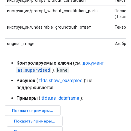
инструкции/prompt_without_constitution
Текст
инструкции/prompt_without_constitution_parts
Последо
(Текст)
инструкции/undesirable_groundtruth_ответ
Тензор
original_image
Изобра
Контролируемые ключи
(см.
документ
as_supervised
):
None
Рисунок
(
tfds.show_examples
): не
поддерживается.
Примеры
(
tfds.as_dataframe
):