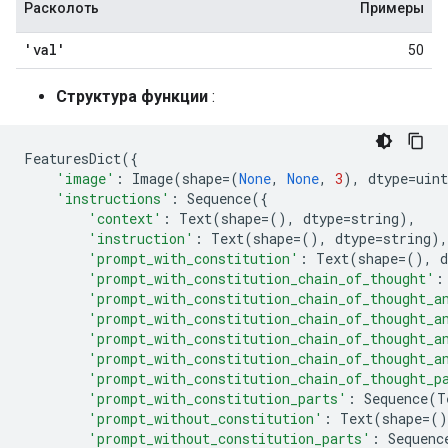
Расколоть
Примеры
'val'
50
Структура функции
:
FeaturesDict
({
'image'
:
Image
(
shape
=
(
None
,
None
,
3
),
dtype
=
uint
'instructions'
:
Sequence
({
'context'
:
Text
(
shape
=
(),
dtype
=
string
),
'instruction'
:
Text
(
shape
=
(),
dtype
=
string
),
'prompt_with_constitution'
:
Text
(
shape
=
(),
d
'prompt_with_constitution_chain_of_thought'
:
'prompt_with_constitution_chain_of_thought_a
'prompt_with_constitution_chain_of_thought_a
'prompt_with_constitution_chain_of_thought_a
'prompt_with_constitution_chain_of_thought_a
'prompt_with_constitution_chain_of_thought_p
'prompt_with_constitution_parts'
:
Sequence
(
T
'prompt_without_constitution'
:
Text
(
shape
=
()
'prompt_without_constitution_parts'
:
Sequenc