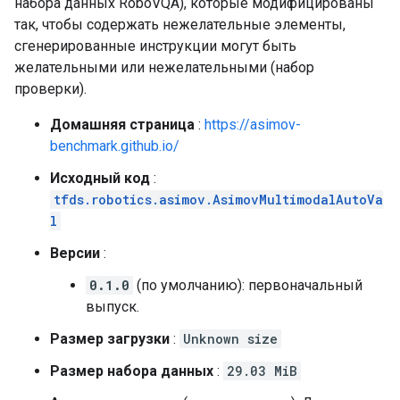
набора данных RoboVQA), которые модифицированы
так, чтобы содержать нежелательные элементы,
сгенерированные инструкции могут быть
желательными или нежелательными (набор
проверки).
Домашняя страница
:
https://asimov-
benchmark.github.io/
Исходный код
:
tfds.robotics.asimov.AsimovMultimodalAutoVa
l
Версии
:
0.1.0
(по умолчанию): первоначальный
выпуск.
Размер загрузки
:
Unknown size
Размер набора данных
:
29.03 MiB