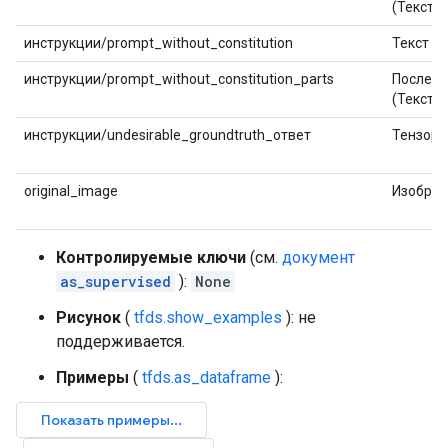
(Текст)
инструкции/prompt_without_constitution
Текст
инструкции/prompt_without_constitution_parts
Последо
(Текст)
инструкции/undesirable_groundtruth_ответ
Тензор
original_image
Изобра
Контролируемые ключи
(см.
документ
as_supervised
):
None
Рисунок
(
tfds.show_examples
): не
поддерживается.
Примеры
(
tfds.as_dataframe
):