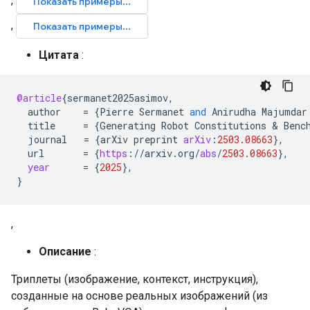
Цитата
:
@article
{
sermanet2025asimov
,
author
=
{
Pierre
Sermanet
and
Anirudha
Majumdar
title
=
{
Generating
Robot
Constitutions
 & 
Benc
journal
=
{
arXiv
preprint
arXiv
:
2503.08663
}
,
url
=
{
https
:
//
arxiv
.
org
/
abs
/
2503.08663
}
,
year
=
{
2025
}
,
}
,
Описание
:
Триплеты (изображение, контекст, инструкция),
созданные на основе реальных изображений (из