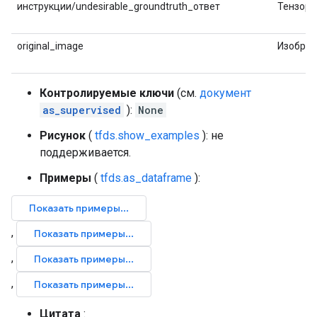
инструкции/undesirable_groundtruth_ответ
Тензор
original_image
Изобра
Контролируемые ключи
(см.
документ
as_supervised
):
None
Рисунок
(
tfds.show_examples
): не
поддерживается.
Примеры
(
tfds.as_dataframe
):
Цитата
: