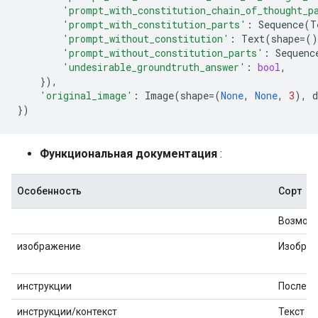
'prompt_with_constitution_chain_of_thought_p
'prompt_with_constitution_parts'
:
Sequence
(
T
'prompt_without_constitution'
:
Text
(
shape
=
()
'prompt_without_constitution_parts'
:
Sequenc
'undesirable_groundtruth_answer'
:
bool
,
}),
'original_image'
:
Image
(
shape
=
(
None
,
None
,
3
),
d
})
Функциональная документация
:
Особенность
Сорт
Возможн
изображение
Изобра
инструкции
Последо
инструкции/контекст
Текст