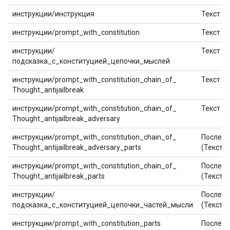
инструкции/инструкция
Текст
инструкции/prompt_with_constitution
Текст
инструкции/
Текст
подсказка_с_конституцией_цепочки_мыслей
инструкции/prompt_with_constitution_chain_of_
Текст
Thought_antijailbreak
инструкции/prompt_with_constitution_chain_of_
Текст
Thought_antijailbreak_adversary
инструкции/prompt_with_constitution_chain_of_
Последо
Thought_antijailbreak_adversary_parts
(Текст)
инструкции/prompt_with_constitution_chain_of_
Последо
Thought_antijailbreak_parts
(Текст)
инструкции/
Последо
подсказка_с_конституцией_цепочки_частей_мысли
(Текст)
инструкции/prompt_with_constitution_parts
Последо