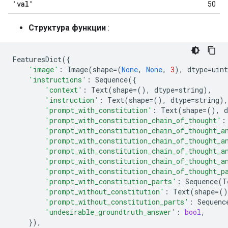
'val'
50
Структура функции
:
FeaturesDict
({
'image'
:
Image
(
shape
=
(
None
,
None
,
3
),
dtype
=
uint
'instructions'
:
Sequence
({
'context'
:
Text
(
shape
=
(),
dtype
=
string
),
'instruction'
:
Text
(
shape
=
(),
dtype
=
string
),
'prompt_with_constitution'
:
Text
(
shape
=
(),
d
'prompt_with_constitution_chain_of_thought'
:
'prompt_with_constitution_chain_of_thought_a
'prompt_with_constitution_chain_of_thought_a
'prompt_with_constitution_chain_of_thought_a
'prompt_with_constitution_chain_of_thought_a
'prompt_with_constitution_chain_of_thought_p
'prompt_with_constitution_parts'
:
Sequence
(
T
'prompt_without_constitution'
:
Text
(
shape
=
()
'prompt_without_constitution_parts'
:
Sequenc
'undesirable_groundtruth_answer'
:
bool
,
}),