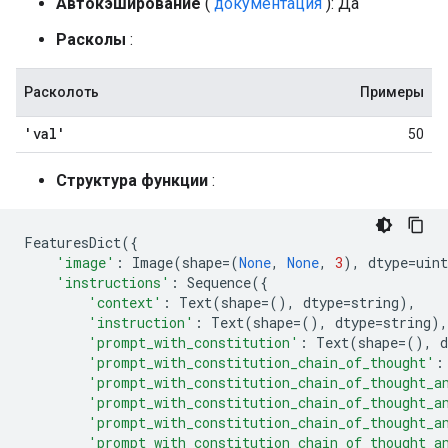
Автокэширование
(
документация
): Да
Расколы
:
Расколоть
Примеры
'val'
50
Структура функции
:
FeaturesDict
({
'image'
:
Image
(
shape
=
(
None
,
None
,
3
),
dtype
=
uint
'instructions'
:
Sequence
({
'context'
:
Text
(
shape
=
(),
dtype
=
string
),
'instruction'
:
Text
(
shape
=
(),
dtype
=
string
),
'prompt_with_constitution'
:
Text
(
shape
=
(),
d
'prompt_with_constitution_chain_of_thought'
:
'prompt_with_constitution_chain_of_thought_a
'prompt_with_constitution_chain_of_thought_a
'prompt_with_constitution_chain_of_thought_a
'prompt_with_constitution_chain_of_thought_a