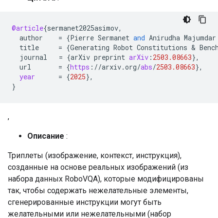
@article
{
sermanet2025asimov
,
author
=
{
Pierre
Sermanet
and
Anirudha
Majumdar
title
=
{
Generating
Robot
Constitutions
 & 
Benc
journal
=
{
arXiv
preprint
arXiv
:
2503.08663
}
,
url
=
{
https
:
//
arxiv
.
org
/
abs
/
2503.08663
}
,
year
=
{
2025
}
,
}
,
Описание
:
Триплеты (изображение, контекст, инструкция),
созданные на основе реальных изображений (из
набора данных RoboVQA), которые модифицированы
так, чтобы содержать нежелательные элементы,
сгенерированные инструкции могут быть
желательными или нежелательными (набор