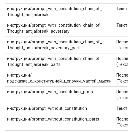
инструкции/prompt_with_constitution_chain_of_
Текст
Thought_antijailbreak
инструкции/prompt_with_constitution_chain_of_
Текст
Thought_antijailbreak_adversary
инструкции/prompt_with_constitution_chain_of_
Последо
Thought_antijailbreak_adversary_parts
(Текст)
инструкции/prompt_with_constitution_chain_of_
Последо
Thought_antijailbreak_parts
(Текст)
инструкции/
Последо
подсказка_с_конституцией_цепочки_частей_мысли
(Текст)
инструкции/prompt_with_constitution_parts
Последо
(Текст)
инструкции/prompt_without_constitution
Текст
инструкции/prompt_without_constitution_parts
Последо
(Текст)