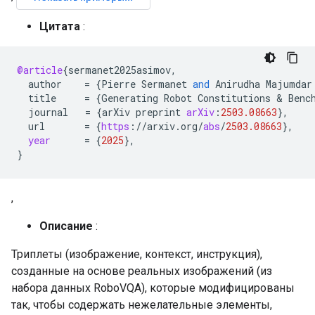
Цитата
:
@article
{
sermanet2025asimov
,
author
=
{
Pierre
Sermanet
and
Anirudha
Majumdar
title
=
{
Generating
Robot
Constitutions
 & 
Benc
journal
=
{
arXiv
preprint
arXiv
:
2503.08663
}
,
url
=
{
https
:
//
arxiv
.
org
/
abs
/
2503.08663
}
,
year
=
{
2025
}
,
}
,
Описание
:
Триплеты (изображение, контекст, инструкция),
созданные на основе реальных изображений (из
набора данных RoboVQA), которые модифицированы
так, чтобы содержать нежелательные элементы,