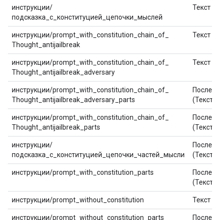
инструкции/
Текст
подсказка_с_конституцией_цепочки_мыслей
инструкции/prompt_with_constitution_chain_of_
Текст
Thought_antijailbreak
инструкции/prompt_with_constitution_chain_of_
Текст
Thought_antijailbreak_adversary
инструкции/prompt_with_constitution_chain_of_
Последо
Thought_antijailbreak_adversary_parts
(Текст)
инструкции/prompt_with_constitution_chain_of_
Последо
Thought_antijailbreak_parts
(Текст)
инструкции/
Последо
подсказка_с_конституцией_цепочки_частей_мысли
(Текст)
инструкции/prompt_with_constitution_parts
Последо
(Текст)
инструкции/prompt_without_constitution
Текст
инструкции/prompt_without_constitution_parts
Последо