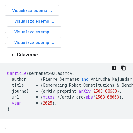
Citazione
:
@article
{
sermanet2025asimov
,
author
=
{
Pierre
Sermanet
and
Anirudha
Majumdar
title
=
{
Generating
Robot
Constitutions
 & 
Benc
journal
=
{
arXiv
preprint
arXiv
:
2503.08663
}
,
url
=
{
https
:
//
arxiv
.
org
/
abs
/
2503.08663
}
,
year
=
{
2025
}
,
}
,