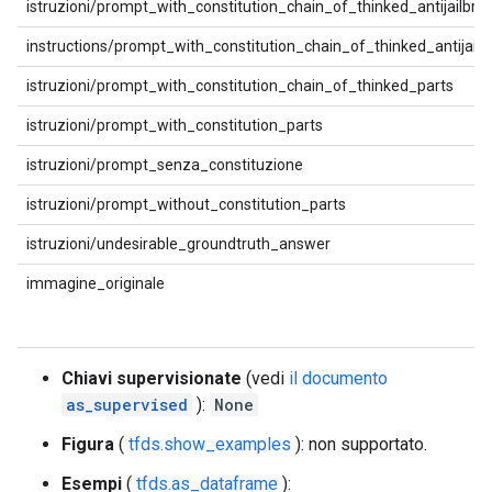
istruzioni/prompt_with_constitution_chain_of_thinked_antijailbr
instructions/prompt_with_constitution_chain_of_thinked_antijailb
istruzioni/prompt_with_constitution_chain_of_thinked_parts
istruzioni/prompt_with_constitution_parts
istruzioni/prompt_senza_constituzione
istruzioni/prompt_without_constitution_parts
istruzioni/undesirable_groundtruth_answer
immagine_originale
Chiavi supervisionate
(vedi
il documento
as_supervised
):
None
Figura
(
tfds.show_examples
): non supportato.
Esempi
(
tfds.as_dataframe
):