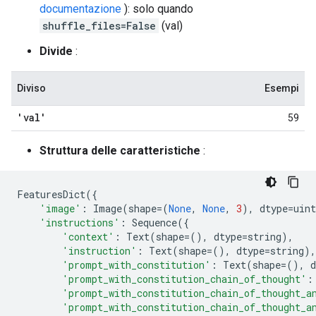
documentazione
): solo quando
shuffle_files=False
(val)
Divide
:
Diviso
Esempi
'val'
59
Struttura delle caratteristiche
:
FeaturesDict
({
'image'
:
Image
(
shape
=
(
None
,
None
,
3
),
dtype
=
uint
'instructions'
:
Sequence
({
'context'
:
Text
(
shape
=
(),
dtype
=
string
),
'instruction'
:
Text
(
shape
=
(),
dtype
=
string
),
'prompt_with_constitution'
:
Text
(
shape
=
(),
d
'prompt_with_constitution_chain_of_thought'
:
'prompt_with_constitution_chain_of_thought_a
'prompt_with_constitution_chain_of_thought_a