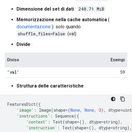
Dimensione del set di dati
:
240.71 MiB
Memorizzazione nella cache automatica
(
documentazione
): solo quando
shuffle_files=False
(val)
Divide
:
Diviso
Esempi
'val'
59
Struttura delle caratteristiche
:
FeaturesDict
({
'image'
:
Image
(
shape
=
(
None
,
None
,
3
),
dtype
=
uint
'instructions'
:
Sequence
({
'context'
:
Text
(
shape
=
(),
dtype
=
string
),
'instruction'
:
Text
(
shape
=
(),
dtype
=
string
),