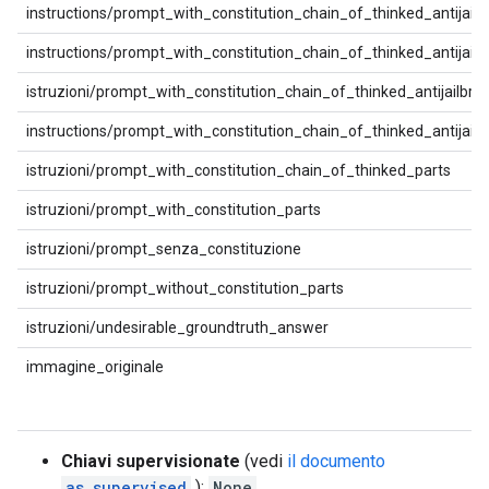
instructions/prompt_with_constitution_chain_of_thinked_antijailb
instructions/prompt_with_constitution_chain_of_thinked_antijail
istruzioni/prompt_with_constitution_chain_of_thinked_antijailbr
instructions/prompt_with_constitution_chain_of_thinked_antijailb
istruzioni/prompt_with_constitution_chain_of_thinked_parts
istruzioni/prompt_with_constitution_parts
istruzioni/prompt_senza_constituzione
istruzioni/prompt_without_constitution_parts
istruzioni/undesirable_groundtruth_answer
immagine_originale
Chiavi supervisionate
(vedi
il documento
as_supervised
):
None