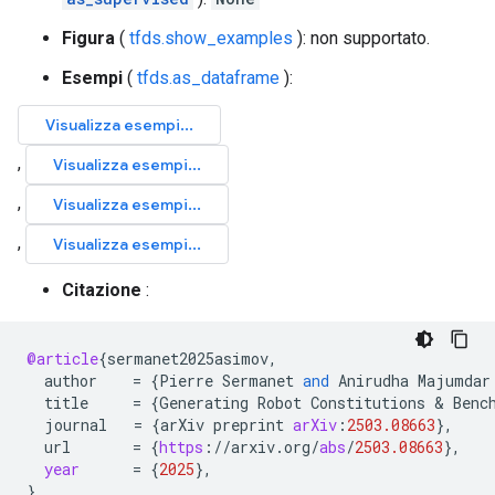
Figura
(
tfds.show_examples
): non supportato.
Esempi
(
tfds.as_dataframe
):
Citazione
:
@article
{
sermanet2025asimov
,
author
=
{
Pierre
Sermanet
and
Anirudha
Majumdar
title
=
{
Generating
Robot
Constitutions
 & 
Benc
journal
=
{
arXiv
preprint
arXiv
:
2503.08663
}
,
url
=
{
https
:
//
arxiv
.
org
/
abs
/
2503.08663
}
,
year
=
{
2025
}
,
}