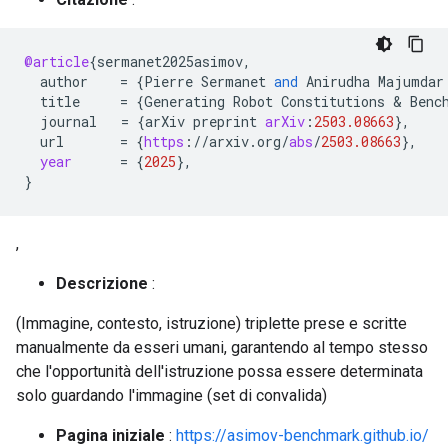
@article
{
sermanet2025asimov
,
author
=
{
Pierre
Sermanet
and
Anirudha
Majumdar
title
=
{
Generating
Robot
Constitutions
 & 
Benc
journal
=
{
arXiv
preprint
arXiv
:
2503.08663
}
,
url
=
{
https
:
//
arxiv
.
org
/
abs
/
2503.08663
}
,
year
=
{
2025
}
,
}
,
Descrizione
:
(Immagine, contesto, istruzione) triplette prese e scritte
manualmente da esseri umani, garantendo al tempo stesso
che l'opportunità dell'istruzione possa essere determinata
solo guardando l'immagine (set di convalida)
Pagina iniziale
:
https://asimov-benchmark.github.io/