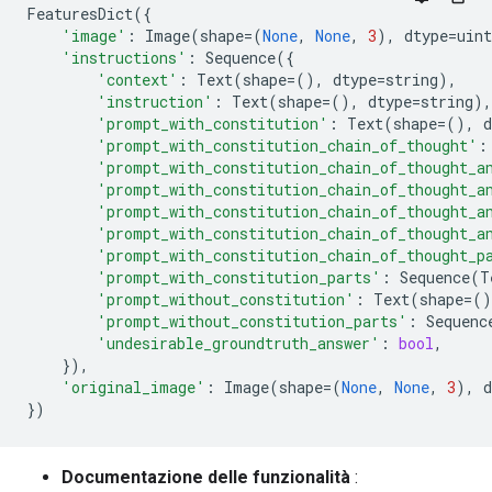
FeaturesDict
({
'image'
:
Image
(
shape
=
(
None
,
None
,
3
),
dtype
=
uint
'instructions'
:
Sequence
({
'context'
:
Text
(
shape
=
(),
dtype
=
string
),
'instruction'
:
Text
(
shape
=
(),
dtype
=
string
),
'prompt_with_constitution'
:
Text
(
shape
=
(),
d
'prompt_with_constitution_chain_of_thought'
:
'prompt_with_constitution_chain_of_thought_a
'prompt_with_constitution_chain_of_thought_a
'prompt_with_constitution_chain_of_thought_a
'prompt_with_constitution_chain_of_thought_a
'prompt_with_constitution_chain_of_thought_p
'prompt_with_constitution_parts'
:
Sequence
(
T
'prompt_without_constitution'
:
Text
(
shape
=
()
'prompt_without_constitution_parts'
:
Sequenc
'undesirable_groundtruth_answer'
:
bool
,
}),
'original_image'
:
Image
(
shape
=
(
None
,
None
,
3
),
d
})
Documentazione delle funzionalità
: