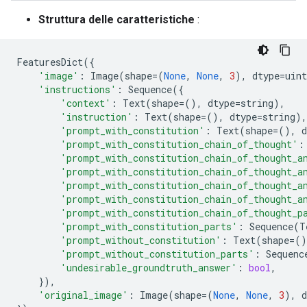
Struttura delle caratteristiche
:
FeaturesDict
({
'image'
:
Image
(
shape
=
(
None
,
None
,
3
),
dtype
=
uint
'instructions'
:
Sequence
({
'context'
:
Text
(
shape
=
(),
dtype
=
string
),
'instruction'
:
Text
(
shape
=
(),
dtype
=
string
),
'prompt_with_constitution'
:
Text
(
shape
=
(),
d
'prompt_with_constitution_chain_of_thought'
:
'prompt_with_constitution_chain_of_thought_a
'prompt_with_constitution_chain_of_thought_a
'prompt_with_constitution_chain_of_thought_a
'prompt_with_constitution_chain_of_thought_a
'prompt_with_constitution_chain_of_thought_p
'prompt_with_constitution_parts'
:
Sequence
(
T
'prompt_without_constitution'
:
Text
(
shape
=
()
'prompt_without_constitution_parts'
:
Sequenc
'undesirable_groundtruth_answer'
:
bool
,
}),
'original_image'
:
Image
(
shape
=
(
None
,
None
,
3
),
d