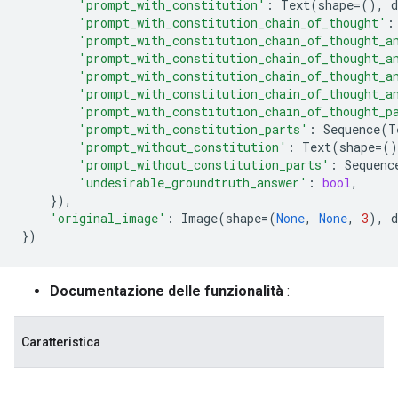
'prompt_with_constitution'
:
Text
(
shape
=
(),
d
'prompt_with_constitution_chain_of_thought'
:
'prompt_with_constitution_chain_of_thought_a
'prompt_with_constitution_chain_of_thought_a
'prompt_with_constitution_chain_of_thought_a
'prompt_with_constitution_chain_of_thought_a
'prompt_with_constitution_chain_of_thought_p
'prompt_with_constitution_parts'
:
Sequence
(
T
'prompt_without_constitution'
:
Text
(
shape
=
()
'prompt_without_constitution_parts'
:
Sequenc
'undesirable_groundtruth_answer'
:
bool
,
}),
'original_image'
:
Image
(
shape
=
(
None
,
None
,
3
),
d
})
Documentazione delle funzionalità
:
Caratteristica