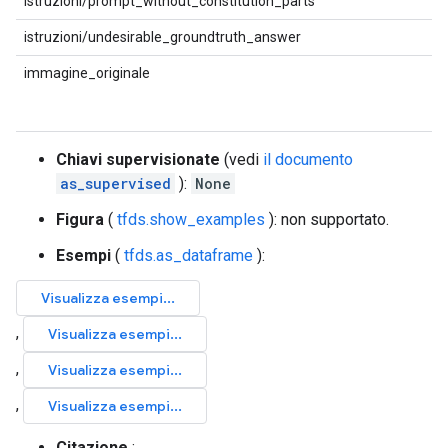
istruzioni/prompt_without_constitution_parts
istruzioni/undesirable_groundtruth_answer
immagine_originale
Chiavi supervisionate
(vedi
il documento
as_supervised
):
None
Figura
(
tfds.show_examples
): non supportato.
Esempi
(
tfds.as_dataframe
):
Citazione
: