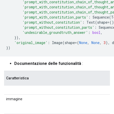
'prompt_with_constitution_chain_of_thought_a
'prompt_with_constitution_chain_of_thought_a
'prompt_with_constitution_chain_of_thought_p
'prompt_with_constitution_parts'
:
Sequence
(
T
'prompt_without_constitution'
:
Text
(
shape
=
()
'prompt_without_constitution_parts'
:
Sequenc
'undesirable_groundtruth_answer'
:
bool
,
}),
'original_image'
:
Image
(
shape
=
(
None
,
None
,
3
),
d
})
Documentazione delle funzionalità
:
Caratteristica
immagine