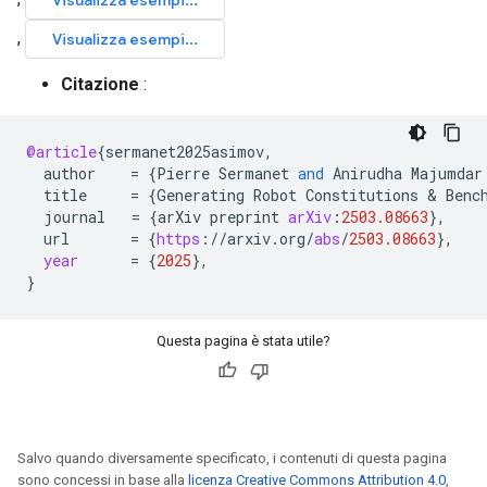
Citazione
:
@article
{
sermanet2025asimov
,
author
=
{
Pierre
Sermanet
and
Anirudha
Majumdar
title
=
{
Generating
Robot
Constitutions
 & 
Benc
journal
=
{
arXiv
preprint
arXiv
:
2503.08663
}
,
url
=
{
https
:
//
arxiv
.
org
/
abs
/
2503.08663
}
,
year
=
{
2025
}
,
}
Questa pagina è stata utile?
Salvo quando diversamente specificato, i contenuti di questa pagina
sono concessi in base alla
licenza Creative Commons Attribution 4.0
,