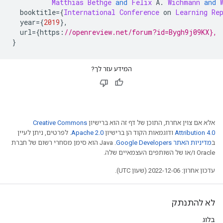
Matthias
Bethge
and
Felix
 A
.
Wichmann
and
  booktitle
={
International
Conference
 on 
Learning
Re
  year
={
2019
},
  url
={
https
:
//openreview.net/forum?id=Bygh9j09KX},
}
המידע עזר לך?
אלא אם צוין אחרת, התוכן של דף זה הוא ברישיון
Creative Commons
Attribution 4.0
ודוגמאות הקוד הן ברישיון
Apache 2.0
. לפרטים, ניתן לעיין
ב
מדיניות האתר Google Developers‏
.‏ Java הוא סימן מסחרי רשום של חברת
Oracle ו/או של השותפים העצמאיים שלה.
עדכון אחרון: 2022-12-06 (שעון UTC).
לא להתנתק
בלוג