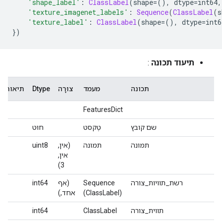
'shape_label'
:
ClassLabel
(
shape
=(),
 dtype
=
int64
,
'texture_imagenet_labels'
:
Sequence
(
ClassLabel
(
s
'texture_label'
:
ClassLabel
(
shape
=(),
 dtype
=
int6
})
תיעוד תכונה
:
תכונה
מעמד
צוּרָה
Dtype
תיאור
FeaturesDict
שם קובץ
טֶקסט
חוּט
תמונה
תמונה
(אין,
uint8
אין,
3)
רשת_תוויות_צורה
Sequence
(אף
int64
(ClassLabel)
אחד,)
תווית_צורה
ClassLabel
int64