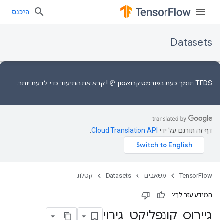
היכנס
Datasets
TFDS תומך כעת
בפורמט קרואסון 🥐
! קרא את
התיעוד
כדי לדעת יותר.
דף זה תורגם על ידי
Cloud Translation API
.
TensorFlow
משאבים
Datasets
קטלוג
המידע עזר לך?
גיירוס
_
קונפליקט
_
גירוי