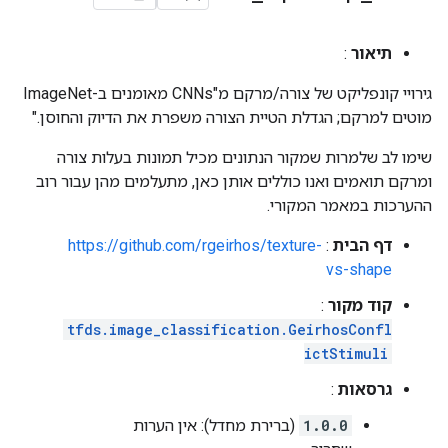
תיאור
:
גירויי קונפליקט של צורה/מרקם מ"CNNs מאומנים ב-ImageNet
מוטים למרקם; הגדלת הטיית הצורה משפרת את הדיוק והחוסן."
שימו לב שלמרות שמקור הנתונים מכיל תמונות בעלות צורה
ומרקם תואמים ואנו כוללים אותן כאן, מתעלמים מהן עבור רוב
ההערכות במאמר המקורי.
דף הבית
:
https://github.com/rgeirhos/texture-
vs-shape
קוד מקור
:
tfds.image_classification.GeirhosConfl
ictStimuli
גרסאות
:
1.0.0
(ברירת מחדל): אין הערות