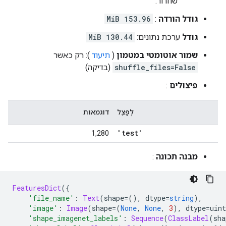
שחרור.
גודל הורדה
:
153.96 MiB
גודל
ערכת נתונים:
130.44 MiB
שמור אוטומטי במטמון
(
תיעוד
): רק כאשר
shuffle_files=False
(בדיקה)
פיצולים
:
לְפַצֵל
דוגמאות
'test'
1,280
מבנה תכונה
:
FeaturesDict
({
'file_name'
:
Text
(
shape
=(),
 dtype
=
string
),
'image'
:
Image
(
shape
=(
None
,
None
,
3
),
 dtype
=
uint
'shape_imagenet_labels'
:
Sequence
(
ClassLabel
(
sha