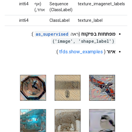
texture_imagenet_labels
Sequence
(אף
int64
(ClassLabel)
אחד,)
int64
ClassLabel
texture_label
מפתחות בפיקוח
(ראה
as_supervised
):
('image', 'shape_label')
איור
(
tfds.show_examples
):