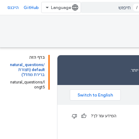
GitHub
/
היכנס
בדף הזה
natural_questions/
default (תצורת
ותר.
ברירת מחדל)
natural_questions/l
ongt5
המידע עזר לך?