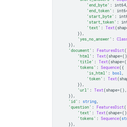
'end_byte'
:
 int64
'end_token'
:
 int6
'start_byte'
:
 int
'start_token'
:
 in
'text'
:
Text
(
shap
}),
'yes_no_answer'
:
Clas
}),
'document'
:
FeaturesDict
(
'html'
:
Text
(
shape
=(
'title'
:
Text
(
shape
=(
'tokens'
:
Sequence
({
'is_html'
:
bool
,
'token'
:
Text
(
sha
}),
'url'
:
Text
(
shape
=(),
}),
'id'
:
string
,
'question'
:
FeaturesDict
(
'text'
:
Text
(
shape
=()
'tokens'
:
Sequence
(
st
}),