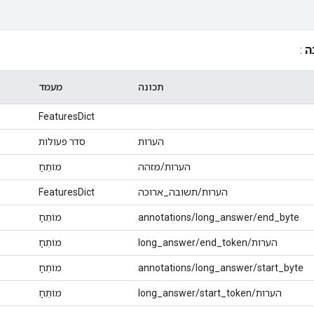
ה
:
תכונה
מעמד
FeaturesDict
הערות
סדר פעולות
הערות/מזהה
מוֹתֵחַ
הערות/תשובה_ארוכה
FeaturesDict
annotations/long_answer/end_byte
מוֹתֵחַ
הערות/long_answer/end_token
מוֹתֵחַ
annotations/long_answer/start_byte
מוֹתֵחַ
הערות/long_answer/start_token
מוֹתֵחַ