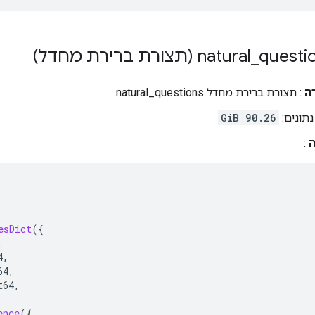
natural
_
questi
ה
: תצורת ברירת מחדל natural_questions
תונים:
90.26 GiB
ה
:
esDict
({
,
4
,
64
,
t64
,
ence
({