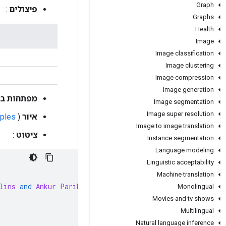
Graph
פיצולים
:
Graphs
Health
Image
Image classification
Image clustering
Image compression
Image generation
מפתחות בפ
Image segmentation
Image super resolution
איור
(
ples
Image to image translation
ציטוט
:
Instance segmentation
Language modeling
Linguistic acceptability
Machine translation
lins
and
Ankur
Parikh
and
Chris
Alberti
and
Danielle
Eps
Monolingual
Movies and tv shows
Multilingual
Natural language inference