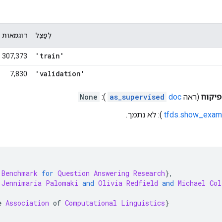
לְפַצֵל
דוגמאות
'train'
307,373
'validation'
7,830
יקוח
(ראה
doc
as_supervised
):
None
tfds.show_exam
): לא נתמך.
 
Benchmark
for
Question
Answering
Research
},
Jennimaria
Palomaki
and
Olivia
Redfield
and
Michael
Col
e 
Association
 of 
Computational
Linguistics
}