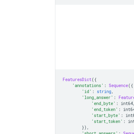
FeaturesDict
({
'annotations'
:
Sequence
({
'id'
:
string
,
'long_answer'
:
Featur
'end_byte'
:
 int64
'end_token'
:
 int6
'start_byte'
:
 int
'start_token'
:
 in
}),
'short_answers'
:
Sequ