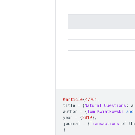
@article
{
47761
,
title 
=
{
Natural
Questions
:
 a
author 
=
{
Tom
Kwiatkowski
and
year 
=
{
2019
},
journal 
=
{
Transactions
 of th
}