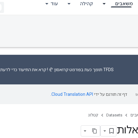
משאבים
קהילה
עוד
TFDS תומך כעת
בפורמט קרואסון 🥐
! קרא את
התיעוד
כדי לדעת י
דף זה תורגם על ידי
Cloud Translation API
.
בים
Datasets
קטלוג
לות