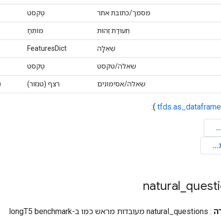
מסמך/כתובת אתר
טֶקסט
תְעוּדַת זֶהוּת
מוֹתֵחַ
שְׁאֵלָה
FeaturesDict
שאלה/טקסט
טֶקסט
שאלה/אסימונים
רצף (טנזור)
(
):
tfds.as_dataframe
natural
_
quest
ה
: natural_questions מעובדות מראש כמו ב-longT5 benchmark