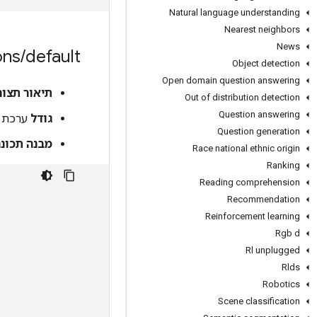
Natural language understanding
Nearest neighbors
News
default (תצורת ברירת מחדל)
/
ons
Object detection
Open domain question answering
תיאור תצור
Out of distribution detection
Question answering
גודל
ערכת נ
Question generation
מבנה תכונ
Race national ethnic origin
Ranking
Reading comprehension
Recommendation
Reinforcement learning
Rgb d
Rl unplugged
Rlds
Robotics
Scene classification