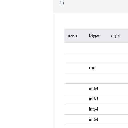
})
צוּרָה
Dtype
תיאור
חוּט
int64
int64
int64
int64