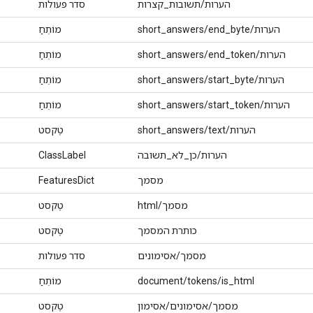
הערות/תשובות_קצרות
סדר פעולות
הערות/short_answers/end_byte
מוֹתֵחַ
הערות/short_answers/end_token
מוֹתֵחַ
הערות/short_answers/start_byte
מוֹתֵחַ
הערות/short_answers/start_token
מוֹתֵחַ
הערות/short_answers/text
טֶקסט
הערות/כן_לא_תשובה
ClassLabel
מסמך
FeaturesDict
מסמך/html
טֶקסט
כותרת המסמך
טֶקסט
מסמך/אסימונים
סדר פעולות
document/tokens/is_html
מוֹתֵחַ
מסמך/אסימונים/אסימון
טֶקסט