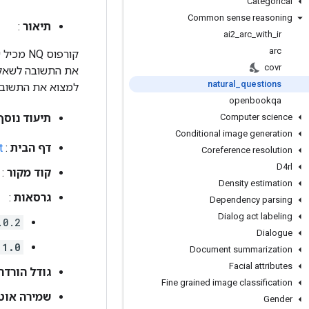
Categorical
Common sense reasoning
תיאור
:
ai2
_
arc
_
with
_
ir
arc
covr
את התשובה לשאלה 
natural
_
questions
למצוא את התשובה, גורמות ל-NQ להיות משימה מציאותית ומאת
openbookqa
Computer science
תיעוד נוסף
Conditional image generation
דף הבית
:
t
Coreference resolution
D4rl
קוד מקור
:
Density estimation
גרסאות
:
Dependency parsing
Dialog act labeling
.0.2
Dialogue
.1.0
Document summarization
Facial attributes
גודל הורדה
Fine grained image classification
שמירה אוט
Gender