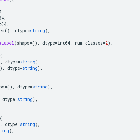
,
4
,
64
,
t64
,
e
=(),
 dtype
=
string
),
sLabel
(
shape
=(),
 dtype
=
int64
,
 num_classes
=
2
),
{
),
 dtype
=
string
),
),
 dtype
=
string
),
pe
=(),
 dtype
=
string
),
 dtype
=
string
),
{
,
 dtype
=
string
),
ring
),