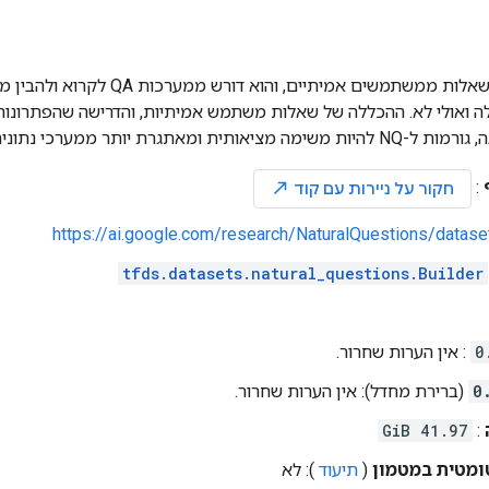
קורפוס NQ מכיל שאלות ממשתמשים אמיתי
ואולי לא. ההכללה של שאלות משתמש אמיתיות, והדרישה שהפתרונות 
גרת יותר ממערכי נתונים קודמים של QA.
:
north_east
חקור על ניירות עם קוד
https://ai.google.com/research/NaturalQuestions/datase
tfds.datasets.natural_questions.Builder
0
: אין הערות שחרור.
0
(ברירת מחדל): אין הערות שחרור.
41.97 GiB
:
ומטית במטמון
(
תיעוד
): לא