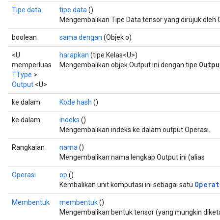
Tipe data
tipe data
()
Mengembalikan Tipe Data tensor yang dirujuk oleh O
boolean
sama dengan
(Objek o)
<U
harapkan
(tipe Kelas<U>)
Outpu
memperluas
Mengembalikan objek Output ini dengan tipe
TType
>
Output
<U>
ke dalam
Kode hash
()
ke dalam
indeks
()
Mengembalikan indeks ke dalam output Operasi.
Rangkaian
nama
()
r
Mengembalikan nama lengkap Output ini (alias
Operasi
op
()
Operat
Kembalikan unit komputasi ini sebagai satu
Membentuk
membentuk
()
Mengembalikan bentuk tensor (yang mungkin diketahu