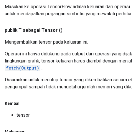
Masukan ke operasi TensorFlow adalah keluaran dari operasi 
untuk mendapatkan pegangan simbolis yang mewakili perhitun
publik T
sebagai Tensor
()
Mengembalikan tensor pada keluaran ini.
Operasi ini hanya didukung pada output dari operasi yang dij
lingkungan grafik, tensor keluaran harus diambil dengan menj
fetch(Output)
.
Disarankan untuk menutup tensor yang dikembalikan secara ek
pengumpul sampah tidak mengetahui jumlah memori yang dikons
Kembali
tensor
Melempar