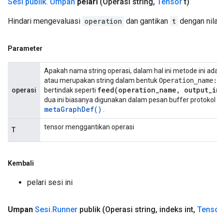
Sesi publik
.
Umpan
pelari
(Operasi string
,
Tensor
t)
Hindari mengevaluasi
operation
dan gantikan
t
dengan nila
Parameter
Apakah nama string operasi, dalam hal ini metode ini ad
atau merupakan string dalam bentuk
Operation_name:
feed(
operation
_
name
,
output
_
i
operasi
bertindak seperti
dua ini biasanya digunakan dalam pesan buffer protokol
meta
Graph
Def(
)
.
tensor menggantikan operasi
T
Kembali
pelari sesi ini
Umpan
Sesi
.
Runner
publik
(Operasi string
,
indeks int
,
Tens