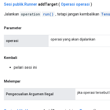
Sesi publik
.
Runner
add
Target
(
Operasi operasi
)
Jalankan
operation
run()
, tetapi jangan kembalikan
Tens
Parameter
operasi yang akan dijalankan
operasi
Kembali
pelari sesi ini
Melempar
jika operasi tersebu
Pengecualian Argumen Ilegal