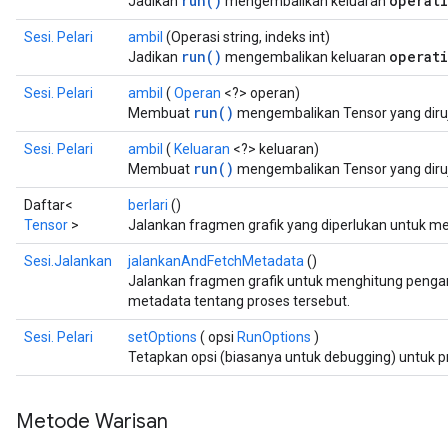
run()
operat
Jadikan
mengembalikan keluaran
Sesi. Pelari
ambil
(Operasi string, indeks int)
run()
operat
Jadikan
mengembalikan keluaran
Sesi. Pelari
ambil
(
Operan
<?> operan)
run()
Membuat
mengembalikan Tensor yang diruj
Sesi. Pelari
ambil
(
Keluaran
<?> keluaran)
run()
Membuat
mengembalikan Tensor yang diru
Daftar<
berlari
()
Tensor
>
Jalankan fragmen grafik yang diperlukan untuk m
Sesi.Jalankan
jalankanAndFetchMetadata
()
Jalankan fragmen grafik untuk menghitung peng
metadata tentang proses tersebut.
Sesi. Pelari
setOptions
( opsi
RunOptions
)
Tetapkan opsi (biasanya untuk debugging) untuk pr
Metode Warisan