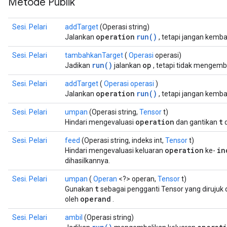
Metode Publik
ions
Sesi. Pelari
addTarget
(Operasi string)
operation
run()
Jalankan
, tetapi jangan kemb
Sesi. Pelari
tambahkanTarget
(
Operasi
operasi)
run()
op
Jadikan
jalankan
, tetapi tidak mengemb
Sesi. Pelari
addTarget
(
Operasi operasi
)
operation
run()
Jalankan
, tetapi jangan kemb
Sesi. Pelari
umpan
(Operasi string,
Tensor
t)
operation
t
Hindari mengevaluasi
dan gantikan
d
Sesi. Pelari
feed
(Operasi string, indeks int,
Tensor
t)
operation
in
Hindari mengevaluasi keluaran
ke-
dihasilkannya.
Sesi. Pelari
umpan
(
Operan
<?> operan,
Tensor
t)
t
Gunakan
sebagai pengganti Tensor yang dirujuk 
r
operand
oleh
.
Sesi. Pelari
ambil
(Operasi string)