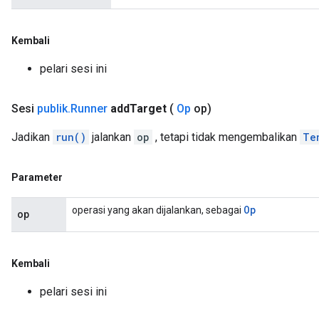
Kembali
pelari sesi ini
Sesi
publik
.
Runner
add
Target
(
Op
op)
Jadikan
run()
jalankan
op
, tetapi tidak mengembalikan
Te
Parameter
Op
operasi yang akan dijalankan, sebagai
op
Kembali
pelari sesi ini