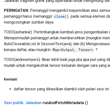
Jalankan fragmen grafik yang diperlukan untuk menghitung se
PERINGATAN:
Pemanggil mengambil kepemilikan atas semu
pemanggil harus memanggil
close()
pada semua elemen daf
mengosongkan sumber daya.
TODO(ashankar): Pertimbangkan kembali jenis pengembalian di 
Mempermudah pemanggil untuk membersihkan (mungkin meng
AutoCloseableList di SessionTest.java), dan (b) Mengevaluasi
berupa daftar, atau mungkin
Map<Output, Tensor>
?
TODO(andrewmyers): Akan lebih baik juga jika apa pun yang d
mudah untuk mengekstrak tensor keluaran dengan cara yang am
Kembali
daftar tensor yang dihasilkan diambil oleh pelari sesi ini
Sesi publik
.
Jalankan
run
And
Fetch
Metadata
()