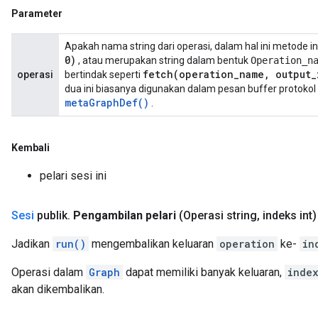
Parameter
Apakah nama string dari operasi, dalam hal ini metode in
0)
, atau merupakan string dalam bentuk
Operation_n
fetch(
operation
_
name
,
output
_
operasi
bertindak seperti
dua ini biasanya digunakan dalam pesan buffer protokol
meta
Graph
Def(
)
.
Kembali
pelari sesi ini
Sesi
publik
.
Pengambilan pelari
(Operasi string
,
indeks int)
Jadikan
run()
mengembalikan keluaran
operation
ke-
in
Operasi dalam
Graph
dapat memiliki banyak keluaran,
inde
akan dikembalikan.