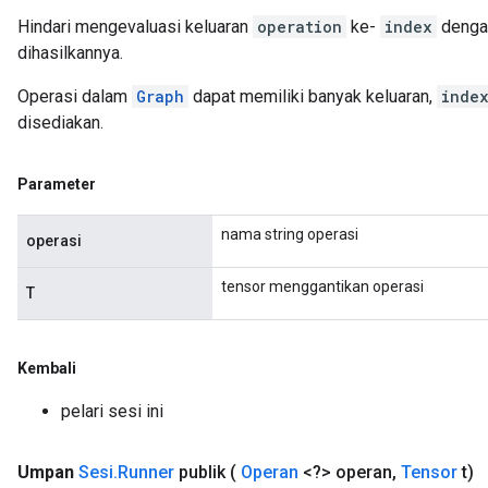
Hindari mengevaluasi keluaran
operation
ke-
index
denga
dihasilkannya.
Operasi dalam
Graph
dapat memiliki banyak keluaran,
inde
disediakan.
Parameter
nama string operasi
operasi
tensor menggantikan operasi
T
Kembali
pelari sesi ini
Umpan
Sesi
.
Runner
publik
(
Operan
<?> operan
,
Tensor
t)