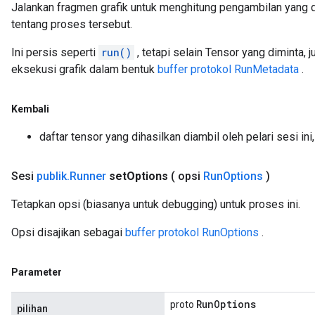
Jalankan fragmen grafik untuk menghitung pengambilan yang
tentang proses tersebut.
Ini persis seperti
run()
, tetapi selain Tensor yang diminta
eksekusi grafik dalam bentuk
buffer protokol RunMetadata
.
Kembali
daftar tensor yang dihasilkan diambil oleh pelari sesi i
Sesi
publik
.
Runner
set
Options
( opsi
Run
Options
)
Tetapkan opsi (biasanya untuk debugging) untuk proses ini.
Opsi disajikan sebagai
buffer protokol RunOptions
.
Parameter
Run
Options
proto
pilihan