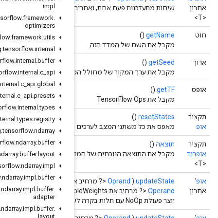
impl
ה קריאה לקבל את התוצאה
org
.
tensorflow
.
framework
.
optimizers
org
.
tensorflow
.
framework
.
utils
org
.
tensorflow
.
internal
org
.
tensorflow
.
internal
.
buffer
מספרים האקראיים
org
.
tensorflow
.
internal
.
c
_
api
org
.
tensorflow
.
internal
.
c
_
api
.
global
org
.
tensorflow
.
internal
.
c
_
api
.
presets
org
.
tensorflow
.
internal
.
types
org
.
tensorflow
.
internal
.
types
.
registry
ם ההתחלתיים שלהם
org
.
tensorflow
.
ndarray
org
.
tensorflow
.
ndarray
.
buffer
דד
org
.
tensorflow
.
ndarray
.
buffer
.
layout
org
.
tensorflow
.
ndarray
.
impl
org
.
tensorflow
.
ndarray
.
impl
.
buffer
את
TNumber
> תוויות,
Operand
<? מרחיב את תחזיות
>,
TNumber
org
.
tensorflow
.
ndarray
.
impl
.
buffer
.
TNumber
> sampl
adapter
org
.
tensorflow
.
ndarray
.
impl
.
buffer
.
layout