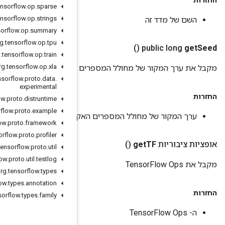
org
.
tensorflow
.
op
.
sparse
org
.
tensorflow
.
op
.
strings
org
.
tensorflow
.
op
.
summary
org
.
tensorflow
.
op
.
tpu
org
.
tensorflow
.
op
.
train
org
.
tensorflow
.
op
.
xla
 האקראיים
org
.
tensorflow
.
proto
.
data
.
experimental
org
.
tensorflow
.
proto
.
distruntime
org
.
tensorflow
.
proto
.
example
ראיים
org
.
tensorflow
.
proto
.
framework
org
.
tensorflow
.
proto
.
profiler
org
.
tensorflow
.
proto
.
util
org
.
tensorflow
.
proto
.
util
.
testlog
org
.
tensorflow
.
types
org
.
tensorflow
.
types
.
annotation
org
.
tensorflow
.
types
.
family