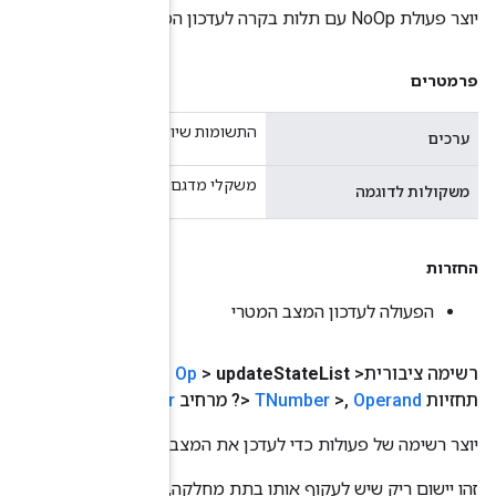
רו למצב עדכון, ייתכן שזה לא יהיה null
ושמו על ערכים, עשויים להיות null.
(
Operand
<? מרחיב
TNumber
> תוויות
,
Operand
<? מרחיב את
TNumber
> משקולות לדוגמה)
המטרי על סמך תוויות וחיזויים.
, במידת הצורך.