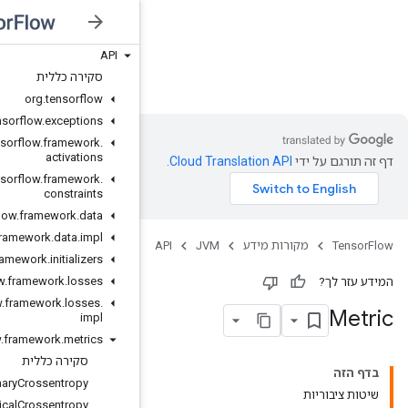
API
JVM
סקירה כללית
org
.
tensorflow
org
.
tensorflow
.
exceptions
org
.
tensorflow
.
framework
.
activations
org
.
tensorflow
.
framework
.
constraints
org
.
tensorflow
.
framework
.
data
org
.
tensorflow
.
framework
.
data
.
impl
org
.
tensorflow
.
framework
.
initializers
org
.
tensorflow
.
framework
.
losses
org
.
tensorflow
.
framework
.
losses
.
impl
org
.
tensorflow
.
framework
.
metrics
סקירה כללית
Binary
Crossentropy
Categorical
Crossentropy