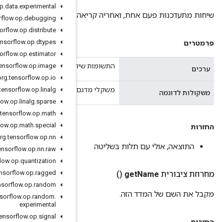
org
.
tensorflow
.
op
.
data
.
experimental
ה לקבל את התוצאה
org
.
tensorflow
.
op
.
debugging
org
.
tensorflow
.
op
.
distribute
org
.
tensorflow
.
op
.
dtypes
org
.
tensorflow
.
op
.
estimator
image
.
op
.
tensorflow
.
org
רו למצב עדכון, ייתכן שזה לא יהיה null
org
.
tensorflow
.
op
.
io
linalg
.
op
.
tensorflow
.
org
ושמו על ערכים, עשויים להיות null.
org
.
tensorflow
.
op
.
linalg
.
sparse
org
.
tensorflow
.
op
.
math
org
.
tensorflow
.
op
.
math
.
special
org
.
tensorflow
.
op
.
nn
org
.
tensorflow
.
op
.
nn
.
raw
org
.
tensorflow
.
op
.
quantization
org
.
tensorflow
.
op
.
ragged
org
.
tensorflow
.
op
.
random
org
.
tensorflow
.
op
.
random
.
experimental
org
.
tensorflow
.
op
.
signal