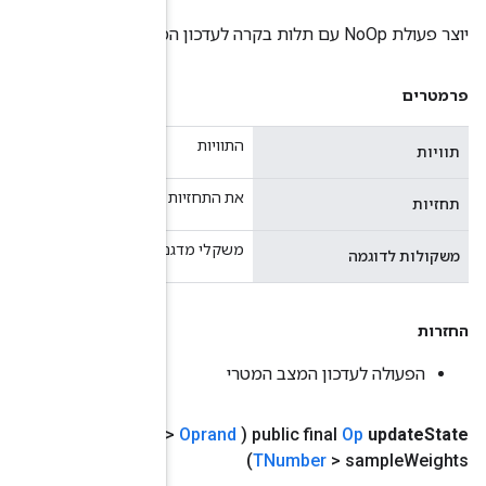
יושמו על ערכים, עשויים להיות null.
? מרחיב את
TNumber
> ערכים
,
Operand
<? מרחיב את