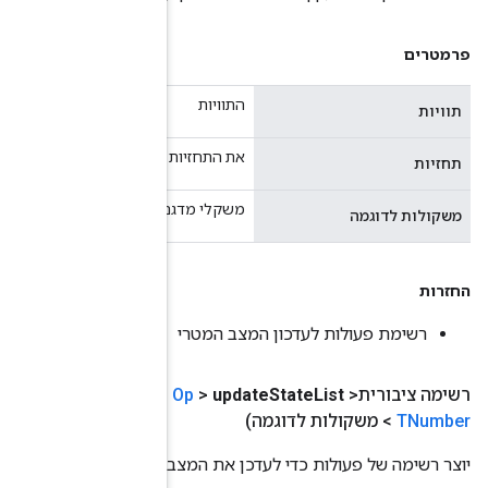
יושמו על ערכים, עשויים להיות null.
(
Operand
<? מרחיב
TNumber
> ערכים
,
Operand
<? מרחיב
ב המטרי על סמך ערכי קלט.