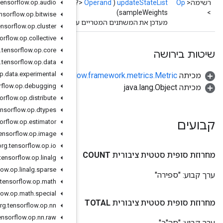
 מרחיב
audio
.
op
.
TNumber
tensorflow
.
> ערכים,
org
Operand
<? מרחיב
>
TNumber
org
.
tensorflow
.
op
.
bitwise
על סמך התשומות.
org
.
tensorflow
.
op
.
cluster
org
.
tensorflow
.
op
.
collective
org
.
tensorflow
.
op
.
core
org
.
tensorflow
.
op
.
data
org
.
tensorflow
.
op
.
data
.
experimental
org.tensorf
org
.
tensorflow
.
op
.
debugging
org
.
tensorflow
.
op
.
distribute
org
.
tensorflow
.
op
.
dtypes
org
.
tensorflow
.
op
.
estimator
org
.
tensorflow
.
op
.
image
org
.
tensorflow
.
op
.
io
org
.
tensorflow
.
op
.
linalg
org
.
tensorflow
.
op
.
linalg
.
sparse
org
.
tensorflow
.
op
.
math
org
.
tensorflow
.
op
.
math
.
special
org
.
tensorflow
.
op
.
nn
org
.
tensorflow
.
op
.
nn
.
raw