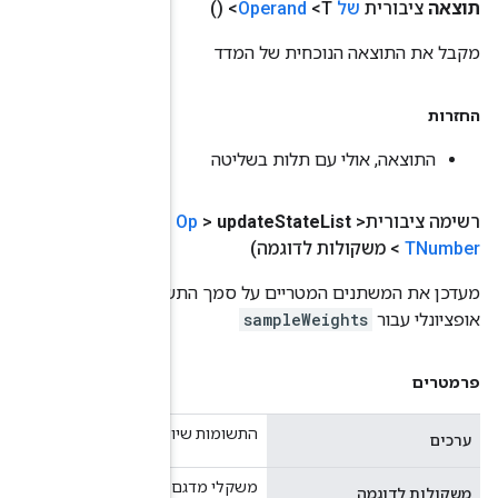
(
Operand
<? מרחיב
TNumber
> ערכים
,
Operand
<? מרחיב
לפחות arg קלט אחד עבור
values
, קלט נוסף
רו למצב עדכון, ייתכן שזה לא יהיה null
ושמו על ערכים, עשויים להיות null.