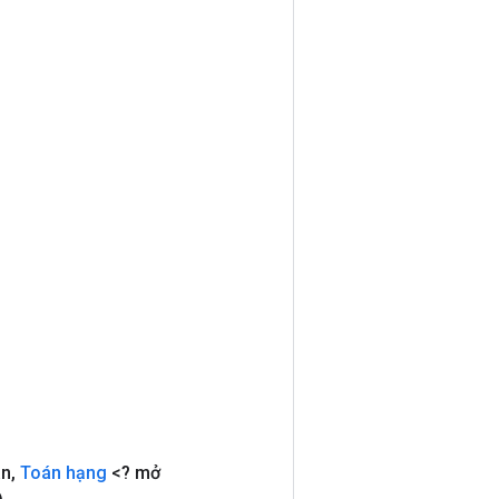
ãn
,
Toán hạng
<? mở