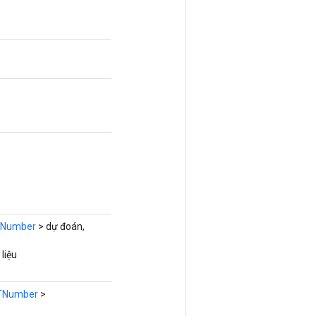
Number
> dự đoán,
liệu
TNumber
>