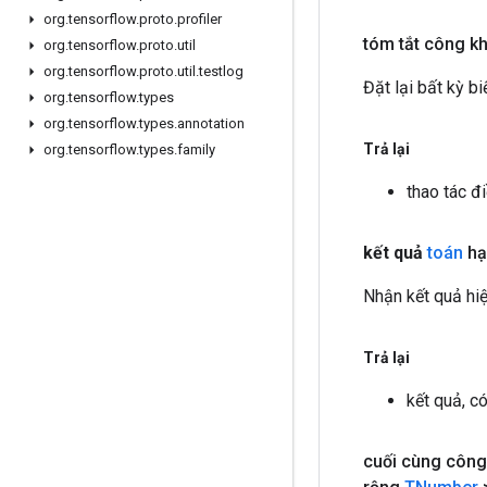
org
.
tensorflow
.
proto
.
profiler
tóm tắt công k
org
.
tensorflow
.
proto
.
util
org
.
tensorflow
.
proto
.
util
.
testlog
Đặt lại bất kỳ bi
org
.
tensorflow
.
types
org
.
tensorflow
.
types
.
annotation
Trả lại
org
.
tensorflow
.
types
.
family
thao tác đi
kết quả
toán
hạ
Nhận kết quả hiệ
Trả lại
kết quả, c
cuối cùng công