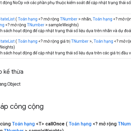
 động NoOp với các phần phụ thuộc kiểm soát để cập nhật trạng thái số 
tateList
(
Toán hạng
<? mở rộng
TNumber
> nhãn,
Toán hạng
<? mở rộ
ạng
<? mở rộng
TNumber
> sampleWeights)
 sách hoạt động để cập nhật trạng thái số liệu dựa trên nhãn và dự đoá
tateList
(
Toán hạng
<? mở rộng giá trị
TNumber
>,
Toán hạng
<? mở r
eights)
 sách hoạt động để cập nhật trạng thái số liệu dựa trên các giá trị đầu 
 kế thừa
lang.Object
háp công cộng
i cùng
Toán hạng
<T>
call
Once
(
Toán hạng
<? mở rộng
TNum
ng
TNumber
> sample
Weights)