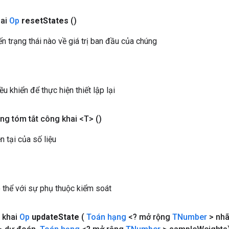
hai
Op
reset
States
()
ến trạng thái nào về giá trị ban đầu của chúng
ều khiển để thực hiện thiết lập lại
ng tóm tắt công khai <T>
()
n tại của số liệu
ó thể với sự phụ thuộc kiểm soát
 khai
Op
update
State
(
Toán hạng
<? mở rộng
TNumber
> nh