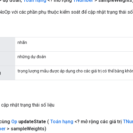
> dự đoán
,
Toán hạng
<? mở rộng
TNumber
> sample
Weights
oOp với các phần phụ thuộc kiểm soát để cập nhật trạng thái số 
nhãn
những dự đoán
trọng lượng mẫu được áp dụng cho các giá trị có thể bằng khô
g
cập nhật trạng thái số liệu
 cùng
Op
update
State
(
Toán hạng
<? mở rộng các giá trị
TNu
er
> sample
Weights)