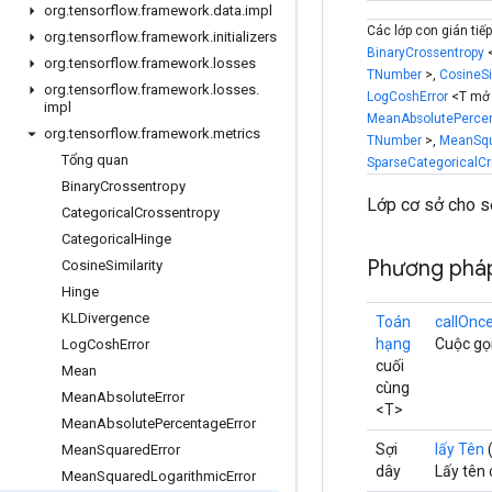
org
.
tensorflow
.
framework
.
data
.
impl
Các lớp con gián tiếp
org
.
tensorflow
.
framework
.
initializers
BinaryCrossentropy
<
org
.
tensorflow
.
framework
.
losses
TNumber
>,
CosineSi
org
.
tensorflow
.
framework
.
losses
.
LogCoshError
<T mở
impl
MeanAbsolutePercen
org
.
tensorflow
.
framework
.
metrics
TNumber
>,
MeanSqu
Tổng quan
SparseCategoricalCr
Binary
Crossentropy
Lớp cơ sở cho số
Categorical
Crossentropy
Categorical
Hinge
Phương phá
Cosine
Similarity
Hinge
KLDivergence
Toán
callOnc
hạng
Cuộc gọi
Log
Cosh
Error
cuối
Mean
cùng
Mean
Absolute
Error
<T>
Mean
Absolute
Percentage
Error
Sợi
lấy Tên
(
Mean
Squared
Error
dây
Lấy tên 
Mean
Squared
Logarithmic
Error