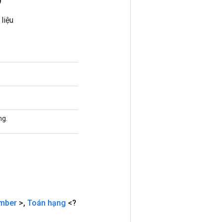
)
liệu
ng.
mber
>
,
Toán hạng
<?