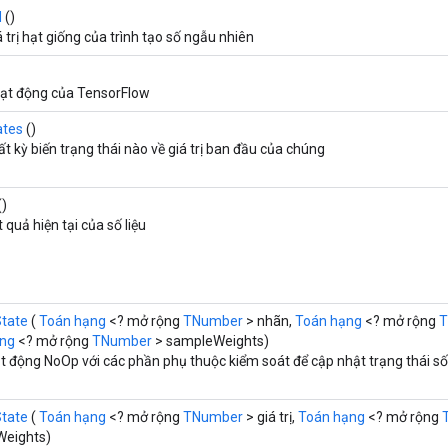
d
()
 trị hạt giống của trình tạo số ngẫu nhiên
ạt động của TensorFlow
ates
()
bất kỳ biến trạng thái nào về giá trị ban đầu của chúng
()
 quả hiện tại của số liệu
tate
(
Toán hạng
<? mở rộng
TNumber
> nhãn,
Toán hạng
<? mở rộng
T
ạng
<? mở rộng
TNumber
> sampleWeights)
 động NoOp với các phần phụ thuộc kiểm soát để cập nhật trạng thái số 
tate
(
Toán hạng
<? mở rộng
TNumber
> giá trị,
Toán hạng
<? mở rộng
eights)