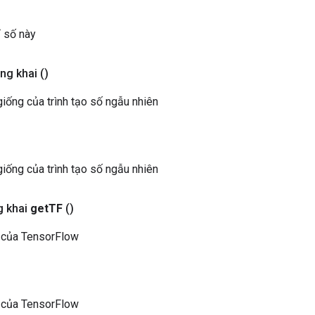
ỉ số này
ông khai
()
 giống của trình tạo số ngẫu nhiên
 giống của trình tạo số ngẫu nhiên
 khai
get
TF
()
 của TensorFlow
 của TensorFlow