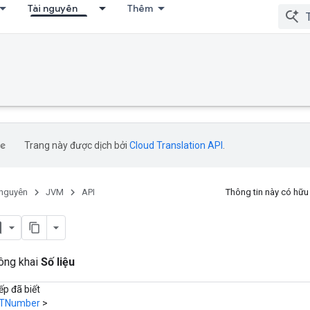
Tài nguyên
Thêm
Trang này được dịch bởi
Cloud Translation API
.
 nguyên
JVM
API
Thông tin này có hữ
công khai
Số liệu
ếp đã biết
TNumber
>