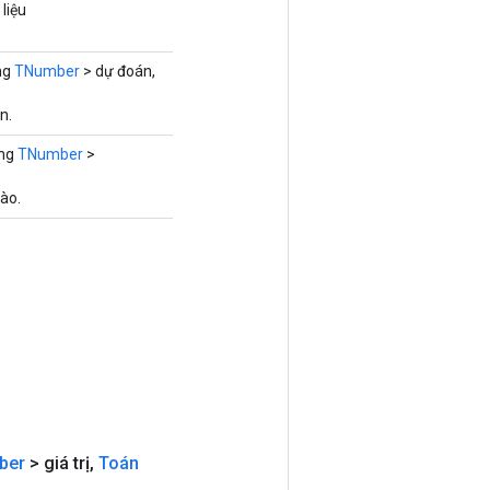
liệu
ng
TNumber
> dự đoán,
n.
ộng
TNumber
>
vào.
ber
> giá trị
,
Toán