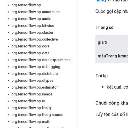
org
.
tensorflow
.
op
Cuộc gọi cập nhậ
org
.
tensorflow
.
op
.
annotation
org
.
tensorflow
.
op
.
audio
org
.
tensorflow
.
op
.
bitwise
Thông số
org
.
tensorflow
.
op
.
cluster
org
.
tensorflow
.
op
.
collective
giá trị
org
.
tensorflow
.
op
.
core
org
.
tensorflow
.
op
.
data
mẫuTrọng lượn
org
.
tensorflow
.
op
.
data
.
experimental
org
.
tensorflow
.
op
.
debugging
org
.
tensorflow
.
op
.
distribute
Trả lại
org
.
tensorflow
.
op
.
dtypes
kết quả, c
org
.
tensorflow
.
op
.
estimator
org
.
tensorflow
.
op
.
image
org
.
tensorflow
.
op
.
io
Chuỗi công kha
org
.
tensorflow
.
op
.
linalg
Lấy tên của số l
org
.
tensorflow
.
op
.
linalg
.
sparse
org
.
tensorflow
.
op
.
math