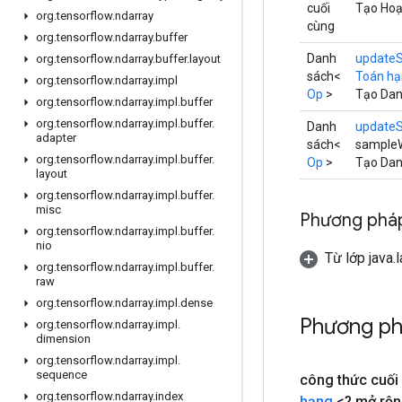
cuối
Tạo Hoạt
org
.
tensorflow
.
ndarray
cùng
org
.
tensorflow
.
ndarray
.
buffer
Danh
updateS
org
.
tensorflow
.
ndarray
.
buffer
.
layout
sách<
Toán h
org
.
tensorflow
.
ndarray
.
impl
Op
>
Tạo Danh
org
.
tensorflow
.
ndarray
.
impl
.
buffer
org
.
tensorflow
.
ndarray
.
impl
.
buffer
.
Danh
updateS
adapter
sách<
sampleW
org
.
tensorflow
.
ndarray
.
impl
.
buffer
.
Op
>
Tạo Danh
layout
org
.
tensorflow
.
ndarray
.
impl
.
buffer
.
misc
Phương pháp
org
.
tensorflow
.
ndarray
.
impl
.
buffer
.
nio
Từ lớp java.
org
.
tensorflow
.
ndarray
.
impl
.
buffer
.
raw
org
.
tensorflow
.
ndarray
.
impl
.
dense
Phương p
org
.
tensorflow
.
ndarray
.
impl
.
dimension
org
.
tensorflow
.
ndarray
.
impl
.
sequence
công thức cuố
org
.
tensorflow
.
ndarray
.
index
hạng
<? mở rộ