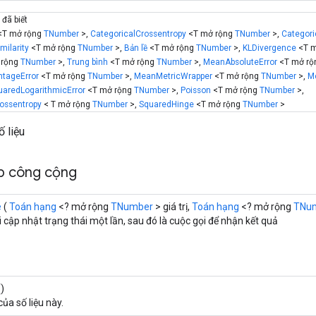
 đã biết
T mở rộng
TNumber
>,
CategoricalCrossentropy
<T mở rộng
TNumber
>,
Categori
milarity
<T mở rộng
TNumber
>,
Bản lề
<T mở rộng
TNumber
>,
KLDivergence
<T m
 rộng
TNumber
>,
Trung bình
<T mở rộng
TNumber
>,
MeanAbsoluteError
<T mở r
tageError
<T mở rộng
TNumber
>,
MeanMetricWrapper
<T mở rộng
TNumber
>,
M
aredLogarithmicError
<T mở rộng
TNumber
>,
Poisson
<T mở rộng
TNumber
>,
ossentropy
< T mở rộng
TNumber
>,
SquaredHinge
<T mở rộng
TNumber
>
 liệu
p công cộng
e
(
Toán hạng
<? mở rộng
TNumber
> giá trị,
Toán hạng
<? mở rộng
TNu
 cập nhật trạng thái một lần, sau đó là cuộc gọi để nhận kết quả
)
của số liệu này.