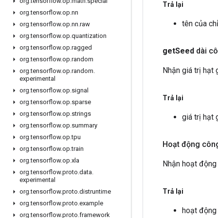
org
.
tensorflow
.
op
.
math
.
special
Trả lại
org
.
tensorflow
.
op
.
nn
tên của ch
org
.
tensorflow
.
op
.
nn
.
raw
org
.
tensorflow
.
op
.
quantization
org
.
tensorflow
.
op
.
ragged
get
Seed
dài c
org
.
tensorflow
.
op
.
random
Nhận giá trị hạt
org
.
tensorflow
.
op
.
random
.
experimental
org
.
tensorflow
.
op
.
signal
Trả lại
org
.
tensorflow
.
op
.
sparse
org
.
tensorflow
.
op
.
strings
giá trị hạt
org
.
tensorflow
.
op
.
summary
org
.
tensorflow
.
op
.
tpu
Hoạt động công
org
.
tensorflow
.
op
.
train
org
.
tensorflow
.
op
.
xla
Nhận hoạt động
org
.
tensorflow
.
proto
.
data
.
experimental
Trả lại
org
.
tensorflow
.
proto
.
distruntime
org
.
tensorflow
.
proto
.
example
hoạt động
org
.
tensorflow
.
proto
.
framework