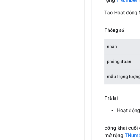
rộng
TNumber
Tạo Hoạt động N
Thông số
nhãn
phỏng đoán
mẫuTrọng lượn
Trả lại
Hoạt động 
công khai cuối
mở rộng
TNumb