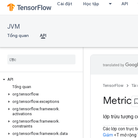
Cài đặt
Học tập
API
JVM
Tổng quan
API
API
TensorFlow
Tài
Tổng quan
org
.
tensorflow
Metric
org
.
tensorflow
.
exceptions
org
.
tensorflow
.
framework
.
activations
lớp trừu tượng 
org
.
tensorflow
.
framework
.
constraints
Các lớp con trực ti
org
.
tensorflow
.
framework
.
data
Giảm
<T mở rộng