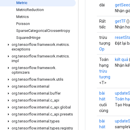
Metric
dài
getSee
Metric
Reduction
Nhận giá
Metrics
Rất
getTF
()
Poisson
tiếc
Nhận ho
Sparse
Categorical
Crossentropy
trừu
resetSt
Squared
Hinge
tượng
Đặt lại 
org
.
tensorflow
.
framework
.
metrics
.
Op
exceptions
org
.
tensorflow
.
framework
.
metrics
.
Toán
kết quả
impl
hạng
Nhận kết
org
.
tensorflow
.
framework
.
trừu
optimizers
tượng
org
.
tensorflow
.
framework
.
utils
<T>
org
.
tensorflow
.
internal
bài
updateS
org
.
tensorflow
.
internal
.
buffer
hát
Toán h
org
.
tensorflow
.
internal
.
c
_
api
cuối
Tạo Hoạt
org
.
tensorflow
.
internal
.
c
_
api
.
global
cùng
org
.
tensorflow
.
internal
.
c
_
api
.
presets
bài
updateS
org
.
tensorflow
.
internal
.
types
hát
sampleW
org
.
tensorflow
.
internal
.
types
.
registry