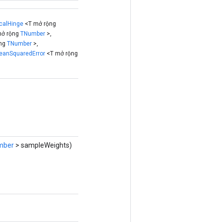
calHinge
<T mở rộng
ở rộng
TNumber
>,
ộng
TNumber
>,
eanSquaredError
<T mở rộng
mber
> sampleWeights)