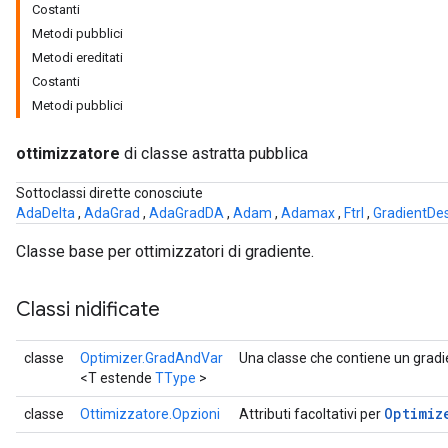
Costanti
Metodi pubblici
Metodi ereditati
Costanti
Metodi pubblici
ottimizzatore
di classe astratta pubblica
Sottoclassi dirette conosciute
AdaDelta
,
AdaGrad
,
AdaGradDA
,
Adam
,
Adamax
,
Ftrl
,
GradientDe
Classe base per ottimizzatori di gradiente.
Classi nidificate
classe
Optimizer.GradAndVar
Una classe che contiene un gradie
<T estende
TType
>
Optimiz
classe
Ottimizzatore.Opzioni
Attributi facoltativi per