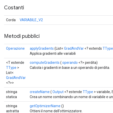
Costanti
Corda
VARIABILE_V2
Metodi pubblici
Operazione
applyGradients
(List<
GradAndVar
<? extends
TType
Applica gradienti alle variabili
r
<T estende
computeGradients
(
operando
<?> perdita)
TType
>
Calcola i gradienti in base a un operando di perdita.
List<
GradAndVar
<?>>
stringa
createName
(
Output
<? estende
TType
> variabile,
statica
Crea un nome combinando un nome di variabile e un
stringa
getOptimizerName
()
astratta
Ottieni il nome dell'ottimizzatore.