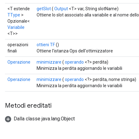
<T estende
getSlot
(
Output
<T> var, String slotName)
TType
>
Ottiene lo slot associato alla variabile e al nome dello 
Opzionale<
Variabile
<T>>
operazioni
ottieni TF
()
finali
Ottiene l'istanza Ops dell'ottimizzatore
Operazione
minimizzare
(
operando
<?> perdita)
Minimizza la perdita aggiornando le variabili
Operazione
minimizzare
(
operando
<?> perdita, nome stringa)
Minimizza la perdita aggiornando le variabili
Metodi ereditati
Dalla classe java.lang.Object