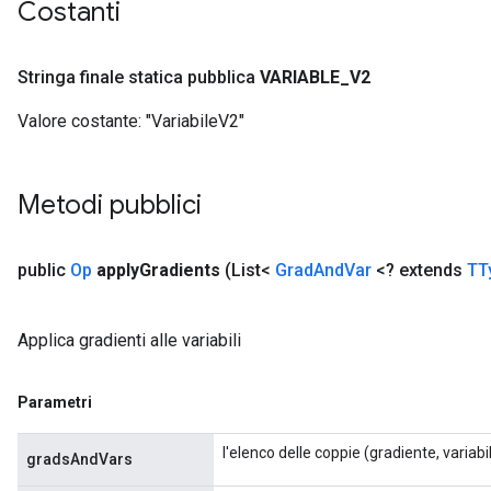
Costanti
Stringa finale statica pubblica
VARIABLE
_
V2
Valore costante:
"VariabileV2"
Metodi pubblici
public
Op
apply
Gradients
(List<
Grad
And
Var
<? extends
TT
Applica gradienti alle variabili
Parametri
l'elenco delle coppie (gradiente, variabil
gradsAndVars