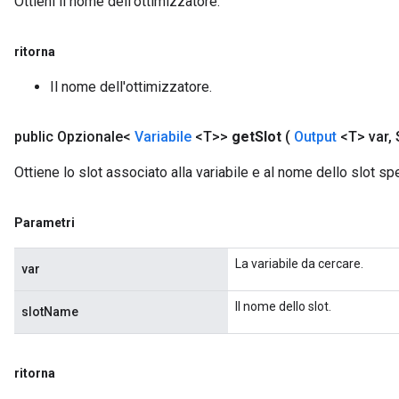
Ottieni il nome dell'ottimizzatore.
ritorna
Il nome dell'ottimizzatore.
public Opzionale<
Variabile
<T>>
get
Slot
(
Output
<T> var
,
S
Ottiene lo slot associato alla variabile e al nome dello slot spe
Parametri
La variabile da cercare.
var
Il nome dello slot.
slotName
ritorna