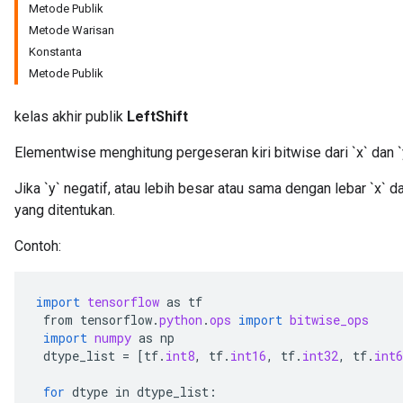
Metode Publik
Metode Warisan
Konstanta
Metode Publik
kelas akhir publik
LeftShift
Elementwise menghitung pergeseran kiri bitwise dari `x` dan `
Jika `y` negatif, atau lebih besar atau sama dengan lebar `x` 
yang ditentukan.
Contoh:
r
import
tensorflow
as
tf
from
tensorflow
.
python
.
ops
import
bitwise_ops
import
numpy
as
np
dtype_list
=
[
tf
.
int8
,
tf
.
int16
,
tf
.
int32
,
tf
.
int6
for
dtype
in
dtype_list
: