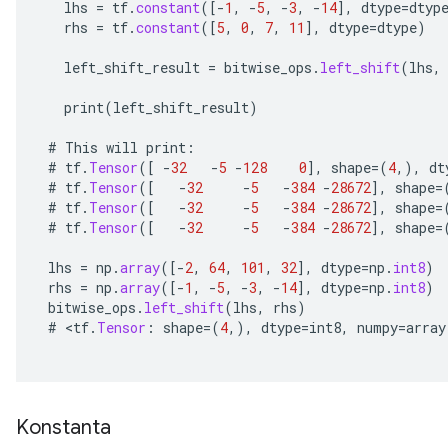
lhs
=
tf
.
constant
(
[-
1
,
-
5
,
-
3
,
-
14
]
,
dtype
=
dtyp
rhs
=
tf
.
constant
(
[
5
,
0
,
7
,
11
]
,
dtype
=
dtype
)
left_shift_result
=
bitwise_ops
.
left_shift
(
lhs
,
print
(
left_shift_result
)
#
This
will
print
:
#
tf
.
Tensor
(
[
-
32
-
5
-
128
0
]
,
shape
=
(
4
,),
dt
#
tf
.
Tensor
(
[
-
32
-
5
-
384
-
28672
]
,
shape
=
#
tf
.
Tensor
(
[
-
32
-
5
-
384
-
28672
]
,
shape
=
#
tf
.
Tensor
(
[
-
32
-
5
-
384
-
28672
]
,
shape
=
lhs
=
np
.
array
(
[-
2
,
64
,
101
,
32
]
,
dtype
=
np
.
int8
)
rhs
=
np
.
array
(
[-
1
,
-
5
,
-
3
,
-
14
]
,
dtype
=
np
.
int8
)
bitwise_ops
.
left_shift
(
lhs
,
rhs
)
#
<
tf
.
Tensor
:
shape
=
(
4
,),
dtype
=
int8
,
numpy
=
array
Konstanta