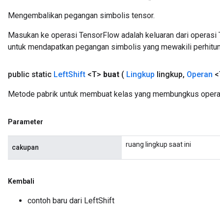
Mengembalikan pegangan simbolis tensor.
Masukan ke operasi TensorFlow adalah keluaran dari operasi 
untuk mendapatkan pegangan simbolis yang mewakili perhitun
public static
Left
Shift
<T>
buat
(
Lingkup
lingkup
,
Operan
<
Metode pabrik untuk membuat kelas yang membungkus operasi
Parameter
ruang lingkup saat ini
cakupan
Kembali
contoh baru dari LeftShift