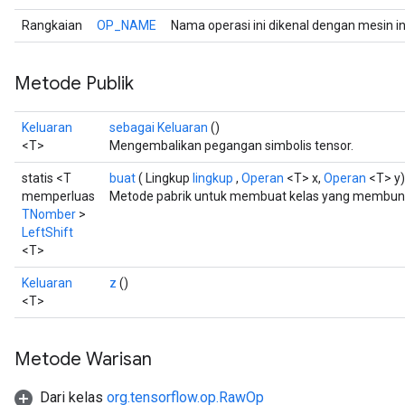
Rangkaian
OP_NAME
Nama operasi ini dikenal dengan mesin i
Metode Publik
Keluaran
sebagai Keluaran
()
<T>
Mengembalikan pegangan simbolis tensor.
statis <T
buat
( Lingkup
lingkup
,
Operan
<T> x,
Operan
<T> y)
memperluas
Metode pabrik untuk membuat kelas yang membungk
TNomber
>
LeftShift
<T>
Keluaran
z
()
<T>
Metode Warisan
Dari kelas
org.tensorflow.op.RawOp