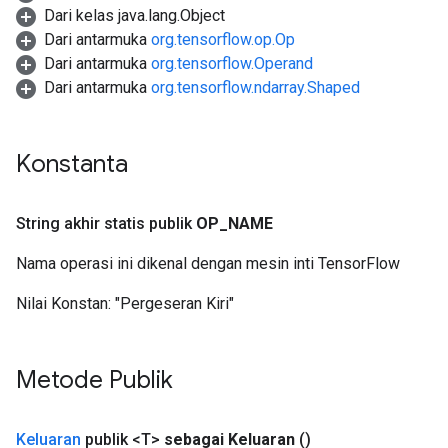
Dari kelas java.lang.Object
Dari antarmuka
org.tensorflow.op.Op
Dari antarmuka
org.tensorflow.Operand
Dari antarmuka
org.tensorflow.ndarray.Shaped
Konstanta
String akhir statis publik
OP
_
NAME
Nama operasi ini dikenal dengan mesin inti TensorFlow
Nilai Konstan:
"Pergeseran Kiri"
Metode Publik
Keluaran
publik <T>
sebagai Keluaran
()