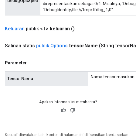
debugOpsSpec
direpresentasikan sebagai 0/1. Misalnya, "DebugI
"DebugIdentity;file:///tmp/tfdbg_1;0".
Keluaran
publik <T>
keluaran
()
Salinan statis
publik
.
Options
tensor
Name
(String tensor
Na
Parameter
Nama tensor masukan.
TensorNama
Apakah informasi ini membantu?
Kecuali dinyatakan lain, konten di halaman ini dilisensikan berdasarkan