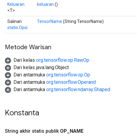
Keluaran
keluaran
()
<T>
Salinan
TensorName
(String TensorName)
statis.Opsi
Metode Warisan
Dari kelas
org.tensorflow.op.RawOp
Dari kelas java.lang.Object
Dari antarmuka
org.tensorflow.op.Op
Dari antarmuka
org.tensorflow.Operand
Dari antarmuka
org.tensorflow.ndarray.Shaped
Konstanta
String akhir statis publik
OP
_
NAME