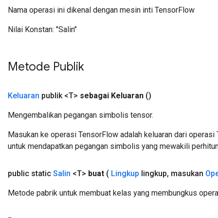
Nama operasi ini dikenal dengan mesin inti TensorFlow
Nilai Konstan:
"Salin"
Metode Publik
Keluaran
publik <T>
sebagai Keluaran
()
Mengembalikan pegangan simbolis tensor.
Masukan ke operasi TensorFlow adalah keluaran dari operasi 
untuk mendapatkan pegangan simbolis yang mewakili perhitun
public static
Salin
<T>
buat
(
Lingkup
lingkup
,
masukan
Op
Metode pabrik untuk membuat kelas yang membungkus operasi