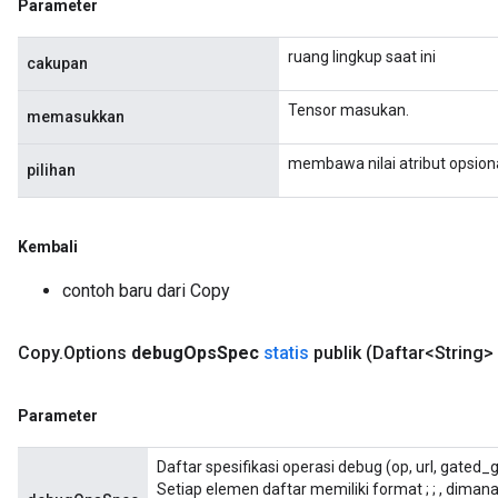
Parameter
ruang lingkup saat ini
cakupan
Tensor masukan.
memasukkan
membawa nilai atribut opsion
pilihan
Kembali
contoh baru dari Copy
Copy
.
Options
debug
Ops
Spec
statis
publik
(Daftar<String>
Parameter
Daftar spesifikasi operasi debug (op, url, gated_
Setiap elemen daftar memiliki format
;
;
, dimana