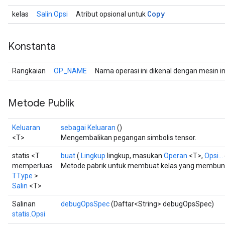
Copy
kelas
Salin.Opsi
Atribut opsional untuk
Konstanta
Rangkaian
OP_NAME
Nama operasi ini dikenal dengan mesin i
Metode Publik
Keluaran
sebagai Keluaran
()
<T>
Mengembalikan pegangan simbolis tensor.
statis <T
buat
(
Lingkup
lingkup, masukan
Operan
<T>,
Opsi...
memperluas
Metode pabrik untuk membuat kelas yang membungk
TType
>
Salin
<T>
Salinan
debugOpsSpec
(Daftar<String> debugOpsSpec)
statis.Opsi