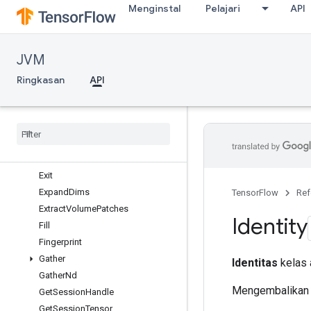
Menginstal
Pelajari
API
DummyMemoryCache
DynamicPartition
DynamicStitch
JVM
EditDistance
Empty
Ringkasan
API
EmptyTensorList
Empty
Tensor
Map
Encode
Proto
Ensure
Shape
Enter
Exit
Expand
Dims
TensorFlow
Ref
Extract
Volume
Patches
Identity
Fill
Fingerprint
Gather
Identitas
kelas 
Gather
Nd
Mengembalikan t
Get
Session
Handle
Get
Session
Tensor