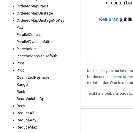
contoh bar
Ordered
Map
Stage
Ordered
Map
Unstage
Keluaran
publik
Ordered
Map
Unstage
No
Key
Pad
Parallel
Concat
Parallel
Dynamic
Stitch
Placeholder
Placeholder
With
Default
Print
Prod
Kecuali dinyatakan lain, k
berdasarkan
Lisensi Apach
Quantized
Reshape
terdaftar dari Oracle dan/at
Range
Rank
Terakhir diperbarui pada 2
Read
Variable
Op
Recv
Reduce
All
Tetap terhubung
Reduce
Any
Reduce
Max
Blog