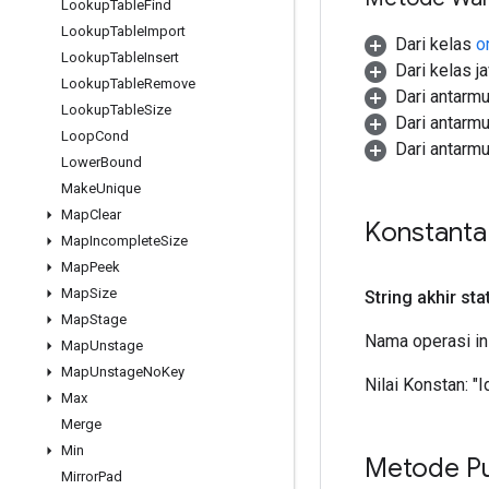
Lookup
Table
Find
Lookup
Table
Import
Dari kelas
o
Lookup
Table
Insert
Dari kelas j
Lookup
Table
Remove
Dari antarm
Lookup
Table
Size
Dari antarm
Loop
Cond
Dari antarm
Lower
Bound
Make
Unique
Map
Clear
Konstant
Map
Incomplete
Size
Map
Peek
Map
Size
String akhir sta
Map
Stage
Nama operasi in
Map
Unstage
Map
Unstage
No
Key
Nilai Konstan:
"I
Max
Merge
Min
Metode Pu
Mirror
Pad