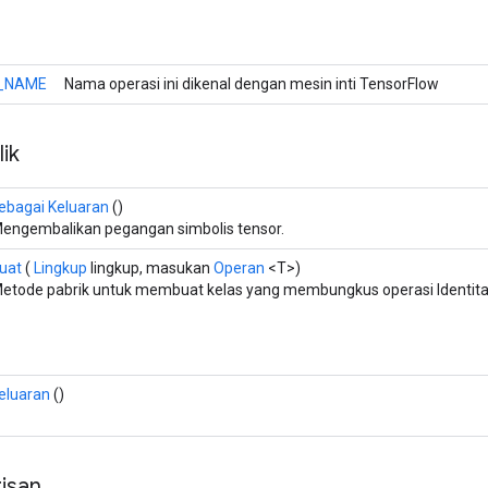
_NAME
Nama operasi ini dikenal dengan mesin inti TensorFlow
ik
ebagai Keluaran
()
engembalikan pegangan simbolis tensor.
uat
(
Lingkup
lingkup, masukan
Operan
<T>)
etode pabrik untuk membuat kelas yang membungkus operasi Identita
eluaran
()
isan