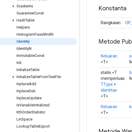
Gradients
Konstanta
Guarantee
Const
Hash
Table
Rangkaian
OP
Helpers
Histogram
Fixed
Width
Metode Publ
Identity
Identity
N
Immutable
Const
Keluaran
s
<T>
M
Init
Initialize
Table
statis <T
b
Initialize
Table
From
Text
File
memperluas
M
Inplace
Add
TType
>
Identitas
Inplace
Sub
<T>
Inplace
Update
Is
Variable
Initialized
Keluaran
k
Kth
Order
Statistic
<T>
Lin
Space
Lookup
Table
Export
Metode War