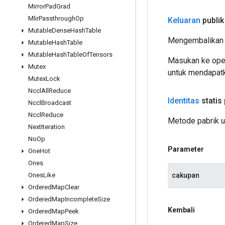
Mirror
Pad
Grad
Mlir
Passthrough
Op
Keluaran
publik
Mutable
Dense
Hash
Table
Mengembalikan 
Mutable
Hash
Table
Mutable
Hash
Table
Of
Tensors
Masukan ke oper
Mutex
untuk mendapatk
Mutex
Lock
Nccl
All
Reduce
Identitas
statis
Nccl
Broadcast
Nccl
Reduce
Metode pabrik u
Next
Iteration
No
Op
Parameter
One
Hot
Ones
cakupan
Ones
Like
Ordered
Map
Clear
Ordered
Map
Incomplete
Size
Kembali
Ordered
Map
Peek
Ordered
Map
Size