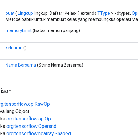
buat
(
Lingkup
lingkup, Daftar<Kelas<? extends
TType
>> dtypes,
Ops
Metode pabrik untuk membuat kelas yang membungkus operasi Ma
s
memoryLimit
(Batas memori panjang)
keluaran
()
s
Nama Bersama
(String Nama Bersama)
isan
rg.tensorflow.op.RawOp
ava.lang.Object
uka
org.tensorflow.op.Op
uka
org.tensorflow.Operand
uka
org.tensorflow.ndarray.Shaped