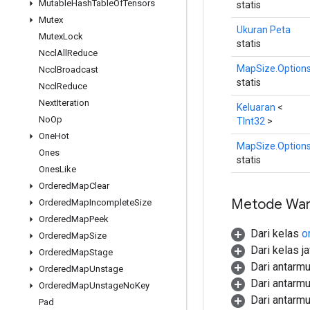
Mutable
Hash
Table
Of
Tensors
statis
Mutex
Ukuran Peta
Mutex
Lock
statis
Nccl
All
Reduce
MapSize.Option
Nccl
Broadcast
statis
Nccl
Reduce
Next
Iteration
Keluaran
<
No
Op
TInt32
>
One
Hot
MapSize.Option
Ones
statis
Ones
Like
Ordered
Map
Clear
Metode War
Ordered
Map
Incomplete
Size
Ordered
Map
Peek
Dari kelas
o
Ordered
Map
Size
Dari kelas j
Ordered
Map
Stage
Dari antarm
Ordered
Map
Unstage
Dari antarm
Ordered
Map
Unstage
No
Key
Dari antarm
Pad