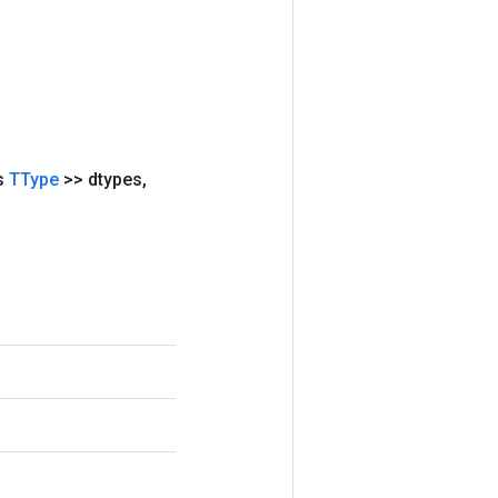
s
TType
>> dtypes
,