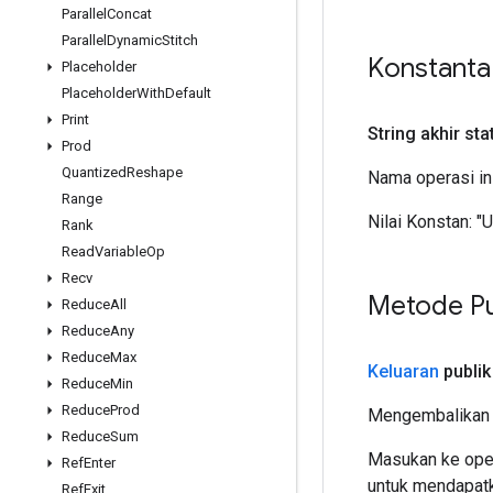
Parallel
Concat
Parallel
Dynamic
Stitch
Konstant
Placeholder
Placeholder
With
Default
Print
String akhir sta
Prod
Quantized
Reshape
Nama operasi in
Range
Nilai Konstan:
"U
Rank
Read
Variable
Op
Recv
Metode Pu
Reduce
All
Reduce
Any
Reduce
Max
Keluaran
publik
Reduce
Min
Reduce
Prod
Mengembalikan 
Reduce
Sum
Masukan ke oper
Ref
Enter
untuk mendapatk
Ref
Exit