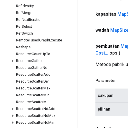
Ref
Identity
Ref
Merge
kapasitas
Map
Ref
Next
Iteration
Ref
Select
wadah
Map
Siz
Ref
Switch
Remote
Fused
Graph
Execute
pembuatan
Ma
Reshape
Opsi
.
.
.
opsi)
Resource
Count
Up
To
Resource
Gather
Metode pabrik 
Resource
Gather
Nd
Resource
Scatter
Add
Parameter
Resource
Scatter
Div
Resource
Scatter
Max
Resource
Scatter
Min
cakupan
Resource
Scatter
Mul
Resource
Scatter
Nd
Add
pilihan
Resource
Scatter
Nd
Max
Resource
Scatter
Nd
Min