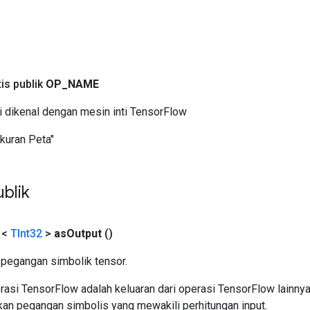
a
tis publik
OP
_
NAME
i dikenal dengan mesin inti TensorFlow
kuran Peta"
blik
 <
TInt32
>
as
Output
()
pegangan simbolik tensor.
asi TensorFlow adalah keluaran dari operasi TensorFlow lainnya
an pegangan simbolis yang mewakili perhitungan input.