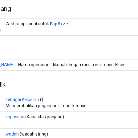
rang
Map
Size
Atribut opsional untuk
i
_NAME
Nama operasi ini dikenal dengan mesin inti TensorFlow
ik
sebagai Keluaran
()
Mengembalikan pegangan simbolik tensor.
s
kapasitas
(Kapasitas panjang)
s
wadah
(wadah string)