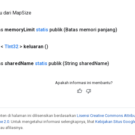
ru dari MapSize
ns
memory
Limit
statis
publik
(Batas memori panjang)
 <
TInt32
>
keluaran
()
ns
shared
Name
statis
publik
(String shared
Name)
Apakah informasi ini membantu?
onten di halaman ini dilisensikan berdasarkan
Lisensi Creative Commons Attribu
e 2.0
. Untuk mengetahui informasi selengkapnya, lihat
Kebijakan Situs Googl
au afiliasinya.