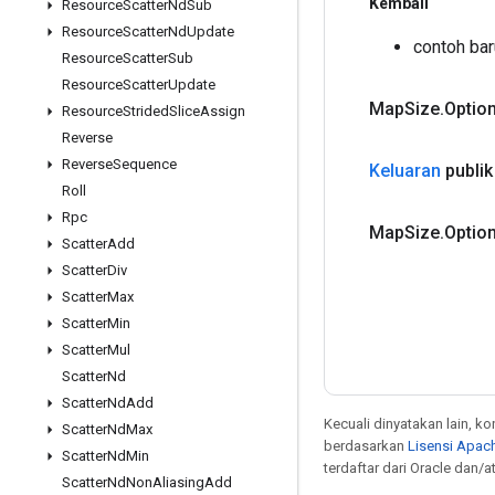
Kembali
Resource
Scatter
Nd
Sub
Resource
Scatter
Nd
Update
contoh ba
Resource
Scatter
Sub
Resource
Scatter
Update
Map
Size
.
Optio
Resource
Strided
Slice
Assign
Reverse
Reverse
Sequence
Keluaran
publik
Roll
Rpc
Map
Size
.
Optio
Scatter
Add
Scatter
Div
Scatter
Max
Scatter
Min
Scatter
Mul
Scatter
Nd
Scatter
Nd
Add
Kecuali dinyatakan lain, k
Scatter
Nd
Max
berdasarkan
Lisensi Apach
Scatter
Nd
Min
terdaftar dari Oracle dan/at
Scatter
Nd
Non
Aliasing
Add