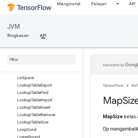
Menginstal
Pelajari
API
IdentityN
ImmutableConst
Init
JVM
InitializeTable
InitializeTableFromTextFile
Ringkasan
API
InplaceAdd
Inplace
Sub
Inplace
Update
Is
Variable
Initialized
Kth
Order
Statistic
Lin
Space
Lookup
Table
Export
TensorFlow
Ref
Lookup
Table
Find
Map
Siz
Lookup
Table
Import
Lookup
Table
Insert
Lookup
Table
Remove
MapSize
kelas a
Lookup
Table
Size
Op mengembalik
Loop
Cond
Lower
Bound