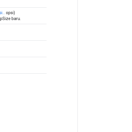
i...
opsi)
pSize baru.