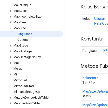
Make
Unique
Kelas Bersa
Map
Clear
Map
Incomplete
Size
kelas
Ukuran
Map
Peek
Peta.Ops
Map
Size
Ringkasan
Konstanta
Options
Map
Stage
Rangkaian
OP
Map
Unstage
Map
Unstage
No
Key
Max
Metode Publ
Merge
Min
Keluaran
<
Mirror
Pad
TInt32
>
Mirror
Pad
Grad
MapSize.Option
Mlir
Passthrough
Op
statis
Mutable
Dense
Hash
Table
Mutable
Hash
Table
MapSize.Option