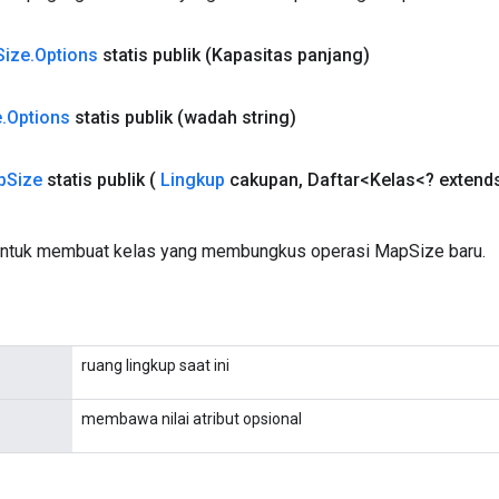
Size
.
Options
statis publik
(Kapasitas panjang)
e
.
Options
statis publik
(wadah string)
p
Size
statis publik
(
Lingkup
cakupan
,
Daftar<Kelas<? extend
untuk membuat kelas yang membungkus operasi MapSize baru.
ruang lingkup saat ini
membawa nilai atribut opsional