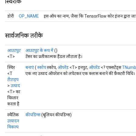
स्थिरांक
डोरी
OP_NAME
इस ऑप का नाम, जैसा कि TensorFlow कोर इंजन द्वारा जान
सार्वजनिक तरीके
आउटपुट
आउटपुट के रूप में
()
<T>
टेंसर का प्रतीकात्मक हैंडल लौटाता है।
स्थिर
बनाएं
(
स्कोप
स्कोप,
ऑपरेंड
<T> इनपुट,
ऑपरेंड
<? एक्सटेंड्स
TNumb
<T
एक नए उत्पाद ऑपरेशन को लपेटकर एक क्लास बनाने की फ़ैक्टरी विधि।
टीटाइप
>
उत्पाद
<T> का
विस्तार
करता है
स्थैतिक
कीपडिम्स
(बूलियन कीपडिम्स)
उत्पादन
विकल्प