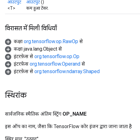
आउटपुट
आउटपुट
()
<T>
कम हुआ टेंसर.
विरासत में मिली विधियाँ
कक्षा
org.tensorflow.op.RawOp
से
कक्षा java.lang.Object से
इंटरफ़ेस से
org.tensorflow.op.Op
इंटरफ़ेस
org.tensorflow.Operand
से
इंटरफ़ेस से
org.tensorflow.ndarray.Shaped
स्थिरांक
सार्वजनिक स्थैतिक अंतिम स्ट्रिंग
OP
_
NAME
इस ऑप का नाम, जैसा कि TensorFlow कोर इंजन द्वारा जाना जाता है
स्थिर मान:
"उत्पाद"