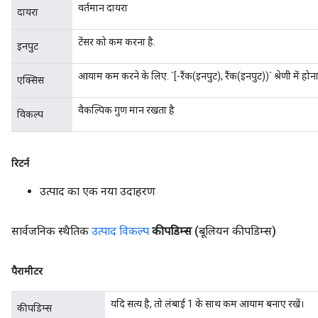
वर्तमान दायरा
दायरा
टेंसर को कम करना है.
इनपुट
आयाम कम करने के लिए. `[-रैंक(इनपुट), रैंक(इनपुट))` श्रेणी में हो
एक्सिस
वैकल्पिक गुण मान रखता है
विकल्प
रिटर्न
उत्पाद का एक नया उदाहरण
सार्वजनिक स्थैतिक
उत्पाद विकल्प
कीपडिम्स
(बूलियन कीपडिम्स)
पैरामीटर
यदि सत्य है, तो लंबाई 1 के साथ कम आयाम बनाए रखें।
कीपडिम्स