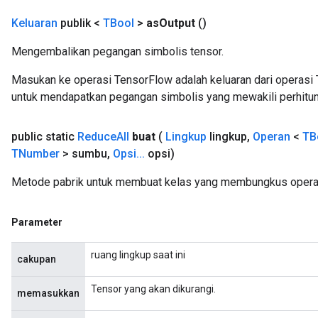
Keluaran
publik <
TBool
>
as
Output
()
Mengembalikan pegangan simbolis tensor.
Masukan ke operasi TensorFlow adalah keluaran dari operasi 
untuk mendapatkan pegangan simbolis yang mewakili perhitun
public static
Reduce
All
buat
(
Lingkup
lingkup
,
Operan
<
TB
TNumber
> sumbu
,
Opsi
.
.
.
opsi)
Metode pabrik untuk membuat kelas yang membungkus operas
Parameter
ruang lingkup saat ini
cakupan
Tensor yang akan dikurangi.
memasukkan