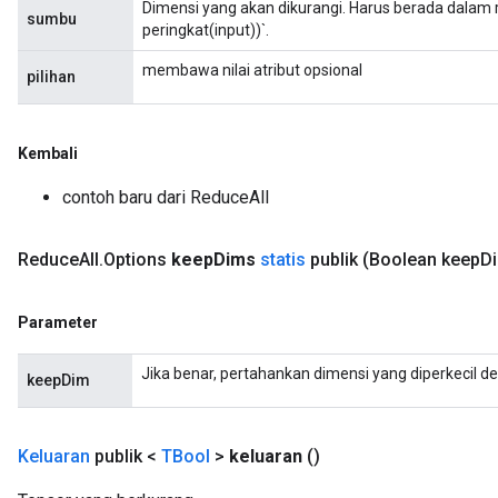
Dimensi yang akan dikurangi. Harus berada dalam r
sumbu
peringkat(input))`.
membawa nilai atribut opsional
pilihan
Kembali
contoh baru dari ReduceAll
Reduce
All
.
Options
keep
Dims
statis
publik
(Boolean keep
D
Parameter
Jika benar, pertahankan dimensi yang diperkecil d
keepDim
Keluaran
publik <
TBool
>
keluaran
()