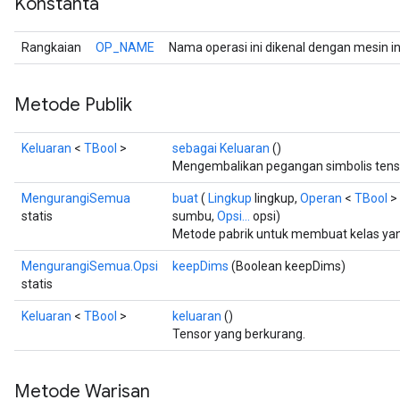
Konstanta
Rangkaian
OP_NAME
Nama operasi ini dikenal dengan mesin i
Metode Publik
Keluaran
<
TBool
>
sebagai Keluaran
()
Mengembalikan pegangan simbolis tens
MengurangiSemua
buat
(
Lingkup
lingkup,
Operan
<
TBool
> 
statis
sumbu,
Opsi...
opsi)
Metode pabrik untuk membuat kelas ya
MengurangiSemua.Opsi
keepDims
(Boolean keepDims)
statis
Keluaran
<
TBool
>
keluaran
()
Tensor yang berkurang.
Metode Warisan