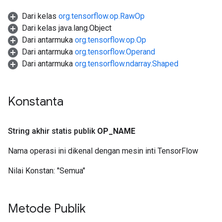
Dari kelas
org.tensorflow.op.RawOp
Dari kelas java.lang.Object
Dari antarmuka
org.tensorflow.op.Op
Dari antarmuka
org.tensorflow.Operand
Dari antarmuka
org.tensorflow.ndarray.Shaped
Konstanta
String akhir statis publik
OP
_
NAME
Nama operasi ini dikenal dengan mesin inti TensorFlow
Nilai Konstan:
"Semua"
Metode Publik