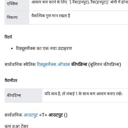
आयाम कम करने के लिए. `[-रैंक(इनपुट), रैंक(इनपुट))` श्रेणी में हो
एक्सिस
वैकल्पिक गुण मान रखता है
विकल्प
रिटर्न
रिड्यूसमैक्स का एक नया उदाहरण
सार्वजनिक स्थैतिक
रिड्यूसमैक्स
.
ऑप्शंस
कीपडिम्स
(बूलियन कीपडिम्स)
पैरामीटर
यदि सत्य है, तो लंबाई 1 के साथ कम आयाम बनाए रखें।
कीपडिम्स
सार्वजनिक
आउटपुट
<T>
आउटपुट
()
कम हुआ टेंसर.