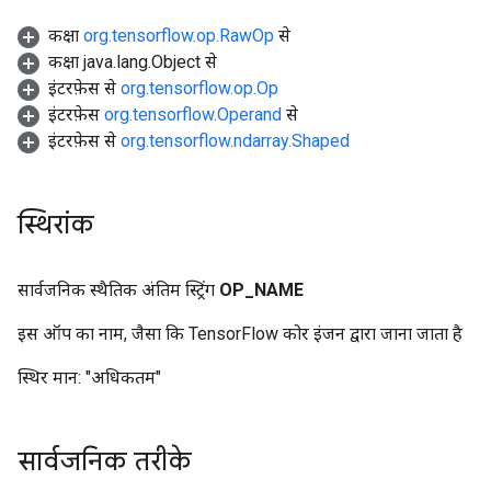
कक्षा
org.tensorflow.op.RawOp
से
कक्षा java.lang.Object से
इंटरफ़ेस से
org.tensorflow.op.Op
इंटरफ़ेस
org.tensorflow.Operand
से
इंटरफ़ेस से
org.tensorflow.ndarray.Shaped
स्थिरांक
सार्वजनिक स्थैतिक अंतिम स्ट्रिंग
OP
_
NAME
इस ऑप का नाम, जैसा कि TensorFlow कोर इंजन द्वारा जाना जाता है
स्थिर मान:
"अधिकतम"
सार्वजनिक तरीके