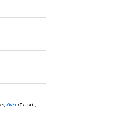
क्स,
ऑपरेंड
<T> अपडेट,