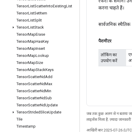
रेफरी के समान। उन 
Tensor
List
Scatter
Into
Existing
List
करना चाहते हैं।
Tensor
List
Set
Item
Tensor
List
Split
सार्वजनिक स्थैतिक
Tensor
List
Stack
Tensor
Map
Erase
पैरामीटर
Tensor
Map
Has
Key
Tensor
Map
Insert
एक
लॉकिंग का
Tensor
Map
Lookup
अप
उपयोग करें
Tensor
Map
Size
Tensor
Map
Stack
Keys
Tensor
Scatter
Nd
Add
Tensor
Scatter
Nd
Max
Tensor
Scatter
Nd
Min
Tensor
Scatter
Nd
Sub
Tensor
Scatter
Nd
Update
Tensor
Strided
Slice
Update
जब तक कुछ अलग से न बताया जाए
Tile
लाइसेंस मिला है. ज़्यादा जानकारी
Timestamp
आखिरी बार 2025-07-26 (UTC)