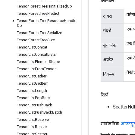
पैरामीटर
Tensor
Forest
Tree
Is
Initialized
Op
Tensor
Forest
Tree
Predict
वर्तम
दायरा
Tensor
Forest
Tree
Resource
Handle
Op
एक पर
संदर्भ
Tensor
Forest
Tree
Serialize
Tensor
Forest
Tree
Size
एक टे
सूचकांक
Tensor
List
Concat
Tensor
List
Concat
Lists
एक टे
अपडेट
Tensor
List
Element
Shape
Tensor
List
From
Tensor
वैकल
विकल्प
Tensor
List
Gather
Tensor
List
Get
Item
Tensor
List
Length
रिटर्न
Tensor
List
Pop
Back
Tensor
List
Push
Back
ScatterNd
Tensor
List
Push
Back
Batch
Tensor
List
Reserve
सार्वजनिक
आउटपु
Tensor
List
Resize
Tensor
List
Scatter