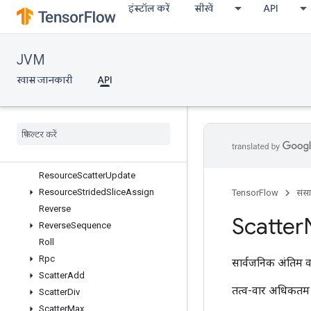
इंस्टॉल करें
सीखें
API
ResourceScatterDiv
ResourceScatterMax
ResourceScatterMin
JVM
ResourceScatterMul
ResourceScatterNdAdd
खास जानकारी
API
ResourceScatterNdMax
Resource
Scatter
Nd
Min
Resource
Scatter
Nd
Sub
Resource
Scatter
Nd
Update
Resource
Scatter
Sub
Resource
Scatter
Update
Resource
Strided
Slice
Assign
TensorFlow
संस
Reverse
Scatter
Reverse
Sequence
Roll
Rpc
सार्वजनिक अंतिम व
Scatter
Add
तत्व-वार अधिकतम 
Scatter
Div
Scatter
Max