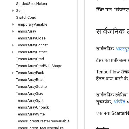
Strided
Slice
Helper
स्थिर मान:
"स्कैटरए
Sum
Switch
Cond
Temporary
Variable
सार्वजनिक 
Tensor
Array
Tensor
Array
Close
Tensor
Array
Concat
सार्वजनिक
आउटपु
Tensor
Array
Gather
Tensor
Array
Grad
टेंसर का प्रतीकात्म
Tensor
Array
Grad
With
Shape
TensorFlow संचाल
Tensor
Array
Pack
हैंडल प्राप्त करने 
Tensor
Array
Read
Tensor
Array
Scatter
Tensor
Array
Size
सार्वजनिक स्थैतिक
Tensor
Array
Split
सूचकांक
,
ऑपरेंड
<
Tensor
Array
Unpack
एक नया ScatterNd
Tensor
Array
Write
Tensor
Forest
Create
Tree
Variable
Tensor
Forest
Tree
Deserialize