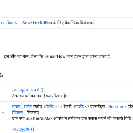
Scatter
Nd
Max
ैक्स.विकल्प
के लिए वैकल्पिक विशेषताएँ
इस ऑप का नाम, जैसा कि TensorFlow कोर इंजन द्वारा जाना जाता है
के
आउटपुट के रूप में
()
टेंसर का प्रतीकात्मक हैंडल लौटाता है।
बनाएं
(
स्कोप
स्कोप,
ऑपरेंड
<T> रेफरी,
ऑपरेंड
<? एक्सटेंड्स
TNumber
> इंडे
T>
विकल्प...
विकल्प)
एक नया ScatterNdMax ऑपरेशन लपेटकर एक क्लास बनाने की फ़ैक्टरी विधि।
आउटपुटरेफ
()