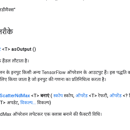
नडीमैक्स"
तरीके
ट
<T>
as
Output
()
क हैंडल लौटाता है।
न के इनपुट किसी अन्य TensorFlow ऑपरेशन के आउटपुट हैं। इस पद्धति क
के लिए किया जाता है जो इनपुट की गणना का प्रतिनिधित्व करता है।
Scatter
Nd
Max
<T>
बनाएं
(
स्कोप
स्कोप
,
ऑपरेंड
<T> रेफरी
,
ऑपरेंड
<? व
T> अपडेट
,
विकल्प
.
.
.
विकल्प)
Max ऑपरेशन लपेटकर एक क्लास बनाने की फ़ैक्टरी विधि।