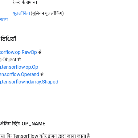
रेफरी के समान।
यूज़लॉकिंग
(बूलियन यूज़लॉकिंग)
कल्प
 विधियाँ
sorflow.op.RawOp
से
ng.Object से
g.tensorflow.op.Op
tensorflow.Operand
से
g.tensorflow.ndarray.Shaped
तिम स्ट्रिंग
OP
_
NAME
ा कि TensorFlow कोर इंजन द्वारा जाना जाता है