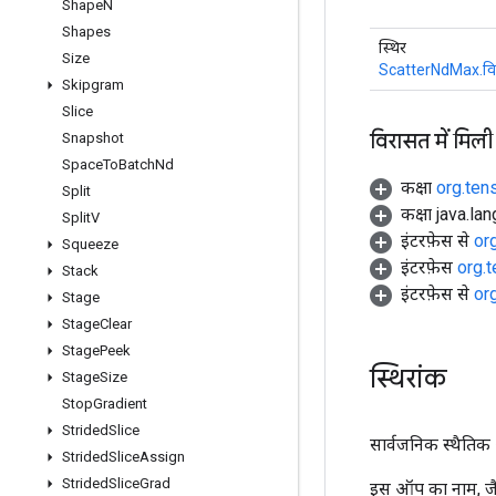
Shape
N
Shapes
स्थिर
Size
ScatterNdMax.वि
Skipgram
Slice
विरासत में मिली
Snapshot
Space
To
Batch
Nd
कक्षा
org.ten
Split
कक्षा java.la
Split
V
इंटरफ़ेस से
or
Squeeze
इंटरफ़ेस
org.
Stack
इंटरफ़ेस से
or
Stage
Stage
Clear
Stage
Peek
स्थिरांक
Stage
Size
Stop
Gradient
Strided
Slice
सार्वजनिक स्थैतिक अं
Strided
Slice
Assign
Strided
Slice
Grad
इस ऑप का नाम, जैस