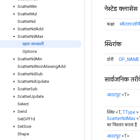
Scatter
Min
नेस्टेड क्लासेस
Scatter
Mul
Scatter
Nd
कक्षा
स्कैटरएनडीम
Scatter
Nd
Add
Scatter
Nd
Max
स्थिरांक
खास जानकारी
Options
Scatter
Nd
Min
डोरी
OP_NAME
Scatter
Nd
Non
Aliasing
Add
Scatter
Nd
Sub
सार्वजनिक तरी
Scatter
Nd
Update
Scatter
Sub
आउटपुट
<T>
Scatter
Update
Select
Send
स्थिर <T,
TType
>
ScatterNdMax
<
Set
Diff1d
का विस्तार करता है
Set
Size
Shape
आउटपुट
<T>