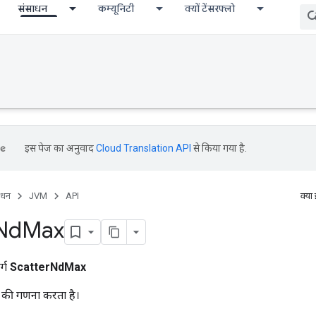
संसाधन
कम्यूनिटी
क्यों टेंसरफ्लो
इस पेज का अनुवाद
Cloud Translation API
से किया गया है.
ाधन
JVM
API
क्या
Nd
Max
र्ग
ScatterNdMax
की गणना करता है।