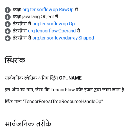
कक्षा
org.tensorflow.op.RawOp
से
कक्षा java.lang.Object से
इंटरफ़ेस से
org.tensorflow.op.Op
इंटरफ़ेस
org.tensorflow.Operand
से
इंटरफ़ेस से
org.tensorflow.ndarray.Shaped
स्थिरांक
सार्वजनिक स्थैतिक अंतिम स्ट्रिंग
OP
_
NAME
इस ऑप का नाम, जैसा कि TensorFlow कोर इंजन द्वारा जाना जाता है
स्थिर मान:
"TensorForestTreeResourceHandleOp"
सार्वजनिक तरीके