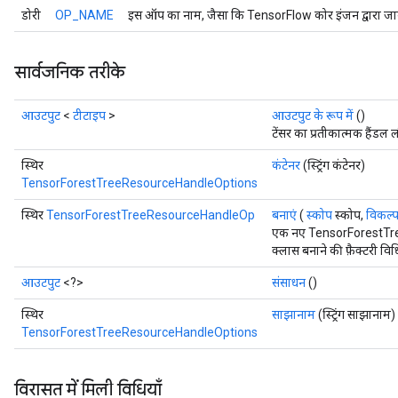
डोरी
OP_NAME
इस ऑप का नाम, जैसा कि TensorFlow कोर इंजन द्वारा जान
सार्वजनिक तरीके
आउटपुट
<
टीटाइप
>
आउटपुट के रूप में
()
टेंसर का प्रतीकात्मक हैंडल ल
स्थिर
कंटेनर
(स्ट्रिंग कंटेनर)
TensorForestTreeResourceHandleOptions
स्थिर
TensorForestTreeResourceHandleOp
बनाएं
(
स्कोप
स्कोप,
विकल्प.
एक नए TensorForestTr
क्लास बनाने की फ़ैक्टरी विध
आउटपुट
<?>
संसाधन
()
स्थिर
साझानाम
(स्ट्रिंग साझानाम)
TensorForestTreeResourceHandleOptions
विरासत में मिली विधियाँ