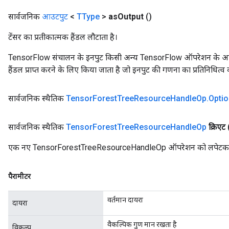
सार्वजनिक
आउटपुट
<
TType
>
as
Output
()
टेंसर का प्रतीकात्मक हैंडल लौटाता है।
TensorFlow संचालन के इनपुट किसी अन्य TensorFlow ऑपरेशन के आउटप
हैंडल प्राप्त करने के लिए किया जाता है जो इनपुट की गणना का प्रतिनिधित्व 
सार्वजनिक स्थैतिक
Tensor
Forest
Tree
Resource
Handle
Op
.
Opti
सार्वजनिक स्थैतिक
Tensor
Forest
Tree
Resource
Handle
Op
क्रिएट
एक नए TensorForestTreeResourceHandleOp ऑपरेशन को लपेटकर एक 
पैरामीटर
वर्तमान दायरा
दायरा
वैकल्पिक गुण मान रखता है
विकल्प