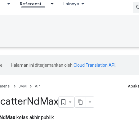
Referensi
Lainnya
Halaman ini diterjemahkan oleh
Cloud Translation API
.
erensi
JVM
API
Apaka
catter
Nd
Max
rNdMax
kelas akhir publik