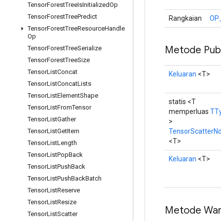
Tensor
Forest
Tree
Is
Initialized
Op
Tensor
Forest
Tree
Predict
Rangkaian
OP
Tensor
Forest
Tree
Resource
Handle
Op
Metode Publ
Tensor
Forest
Tree
Serialize
Tensor
Forest
Tree
Size
Tensor
List
Concat
Keluaran
<T>
Tensor
List
Concat
Lists
Tensor
List
Element
Shape
statis <T
Tensor
List
From
Tensor
memperluas
TT
Tensor
List
Gather
>
TensorScatterN
Tensor
List
Get
Item
<T>
Tensor
List
Length
Tensor
List
Pop
Back
Keluaran
<T>
Tensor
List
Push
Back
Tensor
List
Push
Back
Batch
Tensor
List
Reserve
Tensor
List
Resize
Metode War
Tensor
List
Scatter