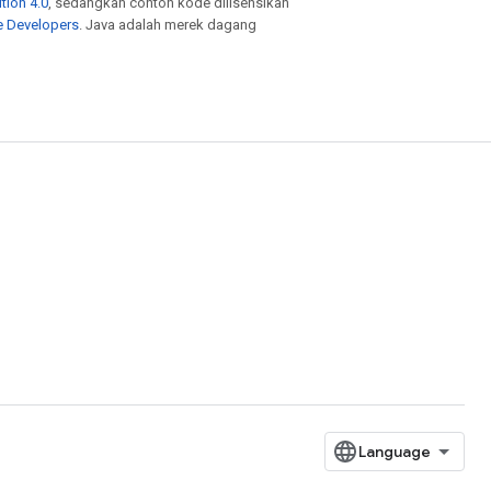
tion 4.0
, sedangkan contoh kode dilisensikan
e Developers
. Java adalah merek dagang