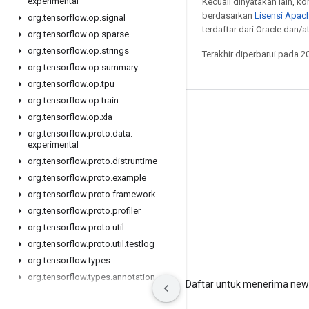
experimental
Kecuali dinyatakan lain, k
berdasarkan
Lisensi Apach
org
.
tensorflow
.
op
.
signal
terdaftar dari Oracle dan/at
org
.
tensorflow
.
op
.
sparse
org
.
tensorflow
.
op
.
strings
Terakhir diperbarui pada 2
org
.
tensorflow
.
op
.
summary
org
.
tensorflow
.
op
.
tpu
org
.
tensorflow
.
op
.
train
Tetap terhubung
org
.
tensorflow
.
op
.
xla
org
.
tensorflow
.
proto
.
data
.
Blog
experimental
Forum
org
.
tensorflow
.
proto
.
distruntime
org
.
tensorflow
.
proto
.
example
GitHub
org
.
tensorflow
.
proto
.
framework
Twitter
org
.
tensorflow
.
proto
.
profiler
YouTube
org
.
tensorflow
.
proto
.
util
org
.
tensorflow
.
proto
.
util
.
testlog
org
.
tensorflow
.
types
org
.
tensorflow
.
types
.
annotation
Persyaratan
Privasi
Manage cookies
Daftar untuk menerima news
org
.
tensorflow
.
types
.
family