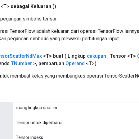
 <T>
sebagai Keluaran
()
pegangan simbolis tensor.
asi TensorFlow adalah keluaran dari operasi TensorFlow lainnya
an pegangan simbolis yang mewakili perhitungan input.
nsor
Scatter
Nd
Max
<T>
buat
( Lingkup
cakupan
,
Tensor <T>
tends
TNumber
>
,
pembaruan
Operand
<T>)
untuk membuat kelas yang membungkus operasi TensorScatterN
ruang lingkup saat ini
Tensor untuk diperbarui.
Tensor indeks.