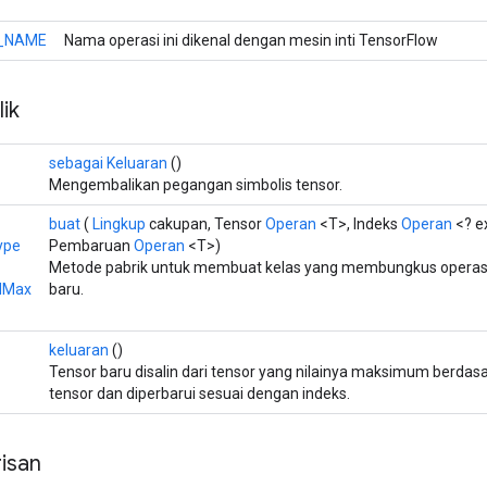
_NAME
Nama operasi ini dikenal dengan mesin inti TensorFlow
ik
sebagai Keluaran
()
Mengembalikan pegangan simbolis tensor.
buat
(
Lingkup
cakupan, Tensor
Operan
<T>, Indeks
Operan
<? e
ype
Pembaruan
Operan
<T>)
Metode pabrik untuk membuat kelas yang membungkus operas
dMax
baru.
keluaran
()
Tensor baru disalin dari tensor yang nilainya maksimum berda
tensor dan diperbarui sesuai dengan indeks.
isan