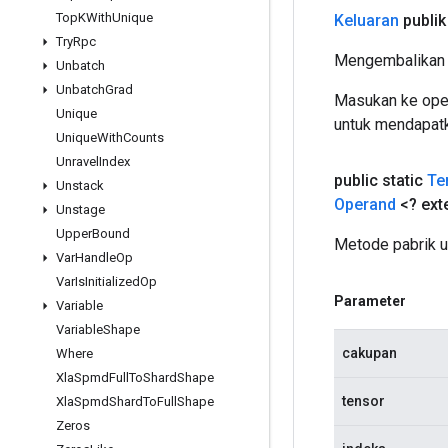
Top
KWith
Unique
Keluaran
publik
Try
Rpc
Mengembalikan 
Unbatch
Unbatch
Grad
Masukan ke oper
Unique
untuk mendapatk
Unique
With
Counts
Unravel
Index
public static
Te
Unstack
Operand
<? ex
Unstage
Upper
Bound
Metode pabrik 
Var
Handle
Op
Var
Is
Initialized
Op
Parameter
Variable
Variable
Shape
cakupan
Where
Xla
Spmd
Full
To
Shard
Shape
tensor
Xla
Spmd
Shard
To
Full
Shape
Zeros