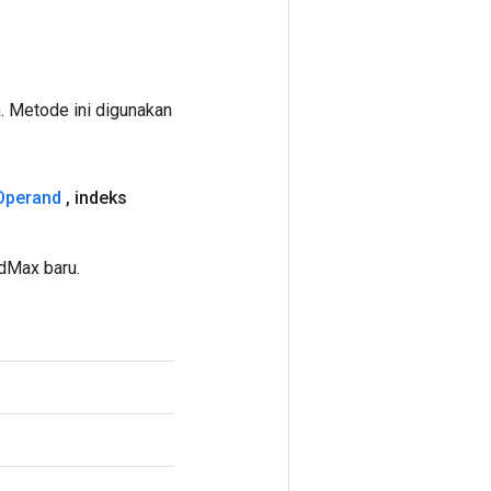
. Metode ini digunakan
Operand
,
indeks
dMax baru.