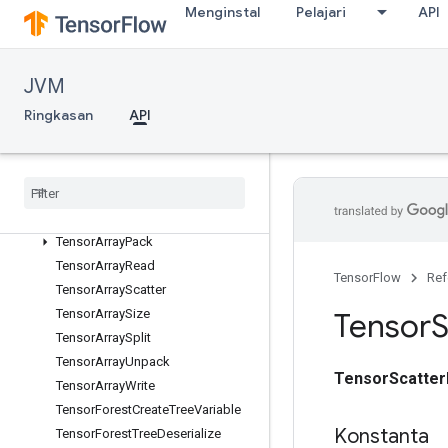
StridedSliceHelper
Menginstal
Pelajari
API
Sum
SwitchCond
TemporaryVariable
JVM
TensorArray
Ringkasan
API
TensorArrayClose
Tensor
Array
Concat
Tensor
Array
Gather
Tensor
Array
Grad
Tensor
Array
Grad
With
Shape
Tensor
Array
Pack
Tensor
Array
Read
TensorFlow
Ref
Tensor
Array
Scatter
Tensor
Array
Size
Tensor
S
Tensor
Array
Split
Tensor
Array
Unpack
TensorScatte
Tensor
Array
Write
Tensor
Forest
Create
Tree
Variable
Konstanta
Tensor
Forest
Tree
Deserialize