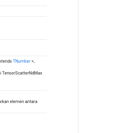
xtends
TNumber
>,
i TensorScatterNdMax
sarkan elemen antara