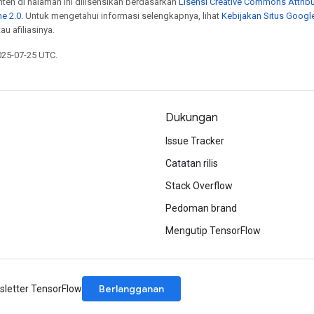
onten di halaman ini dilisensikan berdasarkan
Lisensi Creative Commons Attribu
e 2.0
. Untuk mengetahui informasi selengkapnya, lihat
Kebijakan Situs Googl
au afiliasinya.
025-07-25 UTC.
Dukungan
Issue Tracker
Catatan rilis
Stack Overflow
Pedoman brand
Mengutip TensorFlow
Berlangganan
letter TensorFlow