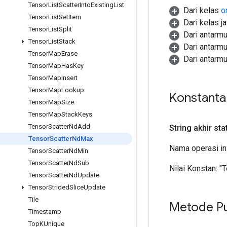
Tensor
List
Scatter
Into
Existing
List
Dari kelas
o
Tensor
List
Set
Item
Dari kelas j
Tensor
List
Split
Dari antarm
Tensor
List
Stack
Dari antarm
Tensor
Map
Erase
Dari antarm
Tensor
Map
Has
Key
Tensor
Map
Insert
Tensor
Map
Lookup
Konstant
Tensor
Map
Size
Tensor
Map
Stack
Keys
Tensor
Scatter
Nd
Add
String akhir sta
Tensor
Scatter
Nd
Max
Nama operasi in
Tensor
Scatter
Nd
Min
Tensor
Scatter
Nd
Sub
Nilai Konstan:
"
Tensor
Scatter
Nd
Update
Tensor
Strided
Slice
Update
Tile
Metode Pu
Timestamp
Top
KUnique