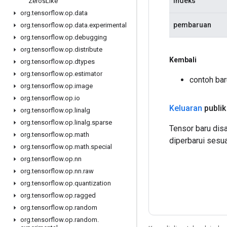
indeks
Zeros
Like
org
.
tensorflow
.
op
.
data
pembaruan
org
.
tensorflow
.
op
.
data
.
experimental
org
.
tensorflow
.
op
.
debugging
org
.
tensorflow
.
op
.
distribute
Kembali
org
.
tensorflow
.
op
.
dtypes
org
.
tensorflow
.
op
.
estimator
contoh ba
org
.
tensorflow
.
op
.
image
org
.
tensorflow
.
op
.
io
Keluaran
publik
org
.
tensorflow
.
op
.
linalg
org
.
tensorflow
.
op
.
linalg
.
sparse
Tensor baru dis
org
.
tensorflow
.
op
.
math
diperbarui sesu
org
.
tensorflow
.
op
.
math
.
special
org
.
tensorflow
.
op
.
nn
org
.
tensorflow
.
op
.
nn
.
raw
org
.
tensorflow
.
op
.
quantization
org
.
tensorflow
.
op
.
ragged
org
.
tensorflow
.
op
.
random
org
.
tensorflow
.
op
.
random
.