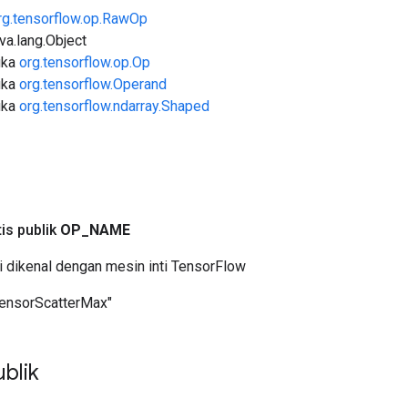
rg.tensorflow.op.RawOp
ava.lang.Object
uka
org.tensorflow.op.Op
uka
org.tensorflow.Operand
uka
org.tensorflow.ndarray.Shaped
a
tis publik
OP
_
NAME
i dikenal dengan mesin inti TensorFlow
TensorScatterMax"
blik