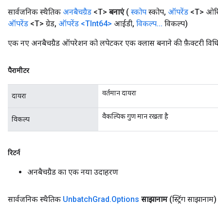
सार्वजनिक स्थैतिक
अनबैचग्रैड
<T>
बनाएं
(
स्कोप
स्कोप
,
ऑपरेंड
<T> ओरि
ऑपरेंड
<T> ग्रेड
,
ऑपरेंड
<TInt64>
आईडी
,
विकल्प
.
.
.
विकल्प)
एक नए अनबैचग्रैड ऑपरेशन को लपेटकर एक क्लास बनाने की फ़ैक्टरी विध
पैरामीटर
वर्तमान दायरा
दायरा
वैकल्पिक गुण मान रखता है
विकल्प
रिटर्न
अनबैचग्रैड का एक नया उदाहरण
सार्वजनिक स्थैतिक
Unbatch
Grad
.
Options
साझानाम
(स्ट्रिंग साझानाम)