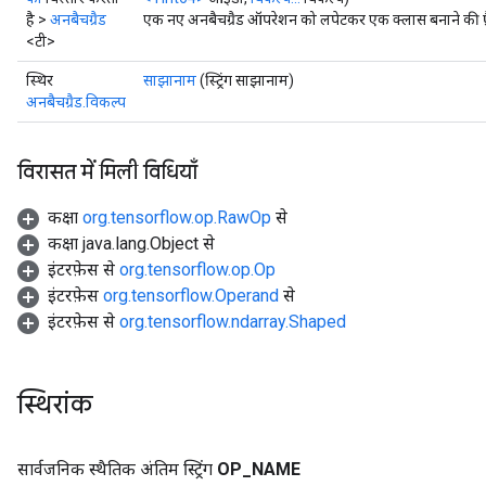
है >
अनबैचग्रैड
एक नए अनबैचग्रैड ऑपरेशन को लपेटकर एक क्लास बनाने की फ़
<टी>
स्थिर
साझानाम
(स्ट्रिंग साझानाम)
अनबैचग्रैड.विकल्प
विरासत में मिली विधियाँ
कक्षा
org.tensorflow.op.RawOp
से
कक्षा java.lang.Object से
इंटरफ़ेस से
org.tensorflow.op.Op
इंटरफ़ेस
org.tensorflow.Operand
से
इंटरफ़ेस से
org.tensorflow.ndarray.Shaped
स्थिरांक
सार्वजनिक स्थैतिक अंतिम स्ट्रिंग
OP
_
NAME