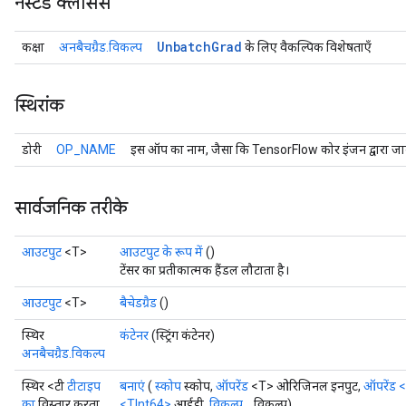
नेस्टेड क्लासेस
Unbatch
Grad
कक्षा
अनबैचग्रैड.विकल्प
के लिए वैकल्पिक विशेषताएँ
स्थिरांक
डोरी
OP_NAME
इस ऑप का नाम, जैसा कि TensorFlow कोर इंजन द्वारा जान
सार्वजनिक तरीके
आउटपुट
<T>
आउटपुट के रूप में
()
टेंसर का प्रतीकात्मक हैंडल लौटाता है।
आउटपुट
<T>
बैचेडग्रैड
()
स्थिर
कंटेनर
(स्ट्रिंग कंटेनर)
अनबैचग्रैड.विकल्प
स्थिर <टी
टीटाइप
बनाएं
(
स्कोप
स्कोप,
ऑपरेंड
<T> ओरिजिनल इनपुट,
ऑपरेंड
<
का
विस्तार करता
<TInt64>
आईडी,
विकल्प...
विकल्प)