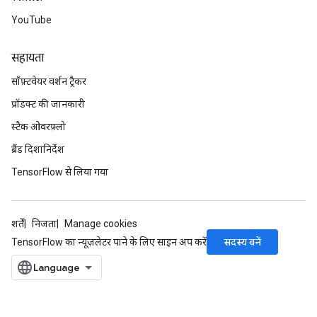
YouTube
सहायता
सॉफ़्टवेयर वर्शन ट्रैकर
प्रॉडक्ट की जानकारी
स्टैक ओवरफ़्लो
ब्रैंड दिशानिर्देश
TensorFlow से लिया गया
शर्तें
निजता
Manage cookies
सदस्य बनें
TensorFlow का न्यूज़लेटर पाने के लिए साइन अप करें