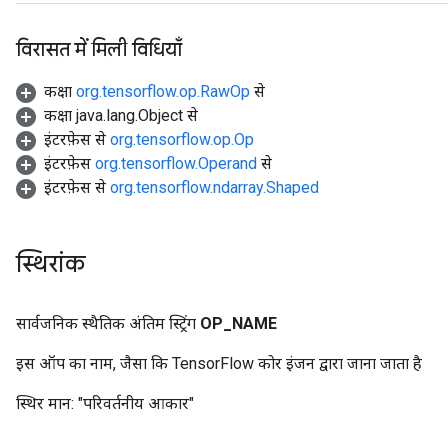
विरासत में मिली विधियाँ
कक्षा
org.tensorflow.op.RawOp
से
कक्षा java.lang.Object से
इंटरफ़ेस से
org.tensorflow.op.Op
इंटरफ़ेस
org.tensorflow.Operand
से
इंटरफ़ेस से
org.tensorflow.ndarray.Shaped
स्थिरांक
सार्वजनिक स्थैतिक अंतिम स्ट्रिंग
OP
_
NAME
इस ऑप का नाम, जैसा कि TensorFlow कोर इंजन द्वारा जाना जाता है
स्थिर मान:
"परिवर्तनीय आकार"