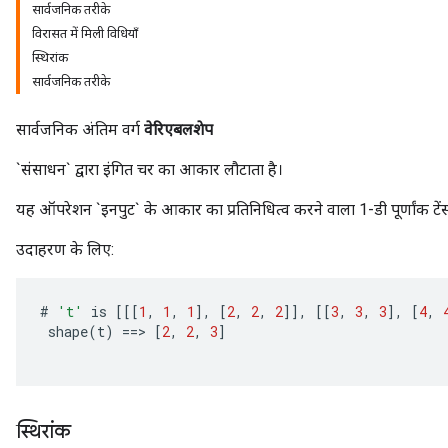
सार्वजनिक तरीके
विरासत में मिली विधियाँ
स्थिरांक
सार्वजनिक तरीके
सार्वजनिक अंतिम वर्ग
वेरिएबलशेप
`संसाधन` द्वारा इंगित चर का आकार लौटाता है।
यह ऑपरेशन `इनपुट` के आकार का प्रतिनिधित्व करने वाला 1-डी पूर्णांक टेंस
उदाहरण के लिए:
#
't'
is
[[[
1
,
1
,
1
]
,
[
2
,
2
,
2
]]
,
[[
3
,
3
,
3
]
,
[
4
,
shape
(
t
)
==
>
[
2
,
2
,
3
]
स्थिरांक