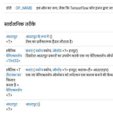
डोरी
OP_NAME
इस ऑप का नाम, जैसा कि TensorFlow कोर इंजन द्वारा जान
सार्वजनिक तरीके
आउटपुट
आउटपुट के रूप में
()
<T>
टेंसर का प्रतीकात्मक हैंडल लौटाता है।
स्थैतिक
बनाएं
(
स्कोप
स्कोप,
ऑपरेंड
<?> इनपुट)
वेरिएबलशेप
डिफ़ॉल्ट आउटपुट प्रकारों का उपयोग करके एक नए वेरिएबलशेप ऑपरे
<TInt32>
स्थैतिक <T
बनाएं
(
स्कोप
स्कोप,
ऑपरेंड
<?> इनपुट, क्लास<टी> आउटटाइप)
टीएनंबर का
एक नए वेरिएबलशेप ऑपरेशन को लपेटकर एक क्लास बनाने की फ़ैक्ट
विस्तार
करता है >
वेरिएबलशेप
<T>
आउटपुट
आउटपुट
()
<T>