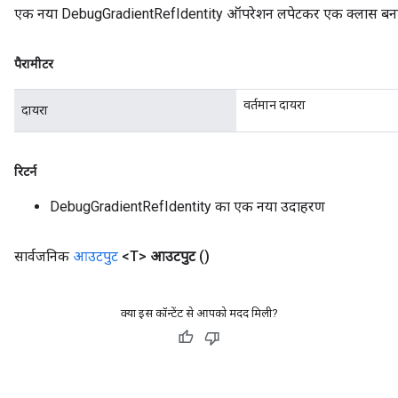
एक नया DebugGradientRefIdentity ऑपरेशन लपेटकर एक क्लास बनाने 
पैरामीटर
वर्तमान दायरा
दायरा
रिटर्न
DebugGradientRefIdentity का एक नया उदाहरण
सार्वजनिक
आउटपुट
<T>
आउटपुट
()
क्या इस कॉन्टेंट से आपको मदद मिली?