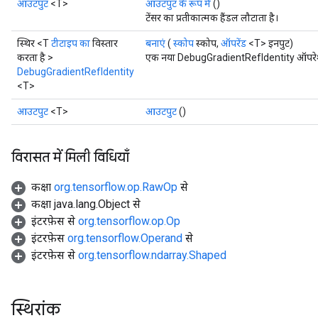
आउटपुट
<T>
आउटपुट के रूप में
()
टेंसर का प्रतीकात्मक हैंडल लौटाता है।
स्थिर <T
टीटाइप का
विस्तार
बनाएं
(
स्कोप
स्कोप,
ऑपरेंड
<T> इनपुट)
करता है >
एक नया DebugGradientRefIdentity ऑपरेशन 
DebugGradientRefIdentity
<T>
आउटपुट
<T>
आउटपुट
()
विरासत में मिली विधियाँ
कक्षा
org.tensorflow.op.RawOp
से
कक्षा java.lang.Object से
इंटरफ़ेस से
org.tensorflow.op.Op
इंटरफ़ेस
org.tensorflow.Operand
से
इंटरफ़ेस से
org.tensorflow.ndarray.Shaped
स्थिरांक