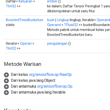
Daftar<
Keluaran
<
ember
()
TInt32
>>
ke dalam; Daftar Tensor Peringkat 1 yan
dikelompokkan untuk satu fitur.
BoostedTreesBucketize
buat
(
Lingkup
lingkup, Iterable<
Operan
statis
Operand
<
TFloat32
>> bucketBoundarie
Metode pabrik untuk membuat kelas y
BoostedTreesBucketize baru.
Iterator<
Operan
<
pengulangan
()
TInt32
>>
Metode Warisan
Dari kelas
org.tensorflow.op.RawOp
Dari kelas java.lang.Object
Dari antarmuka
org.tensorflow.op.Op
Dari antarmuka java.lang.Iterable
t