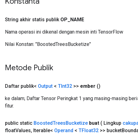
Konstanta
String akhir statis publik
OP
_
NAME
Nama operasi ini dikenal dengan mesin inti TensorFlow
source
Nilai Konstan:
"BoostedTreesBucketize"
leOp
Metode Publik
Daftar publik<
Output
<
TInt32
>>
ember
()
ke dalam; Daftar Tensor Peringkat 1 yang masing-masing beris
fitur.
public static
Boosted
Trees
Bucketize
buat
( Lingkup
cakup
float
Values
,
Iterable<
Operand
<
TFloat32
>> bucket
Bounda