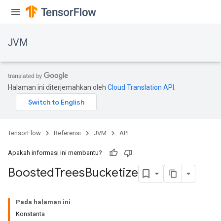
JVM
Halaman ini diterjemahkan oleh
Cloud Translation API
.
TensorFlow
Referensi
JVM
API
Apakah informasi ini membantu?
Boosted
Trees
Bucketize
ions
Pada halaman ini
Konstanta