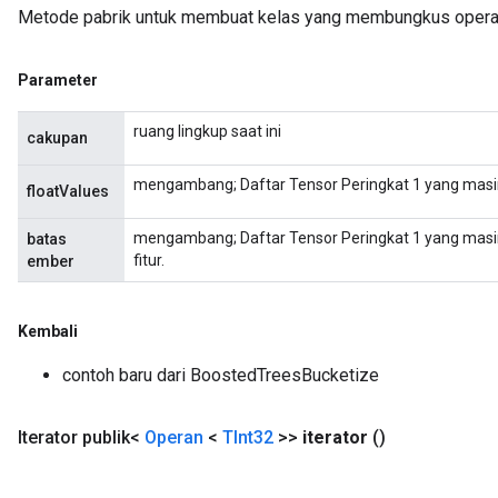
Metode pabrik untuk membuat kelas yang membungkus opera
Flush
Parameter
ruang lingkup saat ini
cakupan
eHandleOp
mengambang; Daftar Tensor Peringkat 1 yang masing-m
floatValues
mengambang; Daftar Tensor Peringkat 1 yang masin
batas
ureSplit
fitur.
ember
Kembali
contoh baru dari BoostedTreesBucketize
Iterator publik<
Operan
<
TInt32
>>
iterator
()