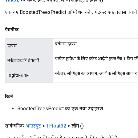
एक नए BoostedTreesPredict ऑपरेशन को लपेटकर एक क्लास बनाने की
Flush
पैरामीटर
eHandleOp
वर्तमान दायरा
दायरा
प्रत्येक सुविधा के लिए बकेट आईडी युक्त रैंक 1 टेंसर 
बकेटाइज़्डविशेषताएँ
ureSplit
स्केलर, लॉगिट्स का आयाम, आंशिक लॉगिट्स आकार
logitsआयाम
रिटर्न
BoostedTreesPredict का एक नया उदाहरण
सार्वजनिक
आउटपुट
<
TFloat32
>
लॉग
()