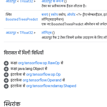
आउटपुट
<
TFloat32
>
आउटपुट के रूप में
()
टेंसर का प्रतीकात्मक हैंडल लौटाता है।
स्थिर
बनाएं
(
स्कोप
स्कोप,
ऑपरेंड
<?> ट्रीएन्सेम्बलहैंडल, 
BoostedTreesPredict
लॉगिट्सडाइमेंशन)
एक नए BoostedTreesPredict ऑपरेशन को लपेटकर ए
आउटपुट
<
TFloat32
>
लॉगिट्स
()
आउटपुट रैंक 2 टेंसर जिसमें प्रत्येक उदाहरण के लिए लॉग
विरासत में मिली विधियाँ
कक्षा
org.tensorflow.op.RawOp
से
कक्षा java.lang.Object से
इंटरफ़ेस से
org.tensorflow.op.Op
इंटरफ़ेस
org.tensorflow.Operand
से
इंटरफ़ेस से
org.tensorflow.ndarray.Shaped
स्थिरांक
t