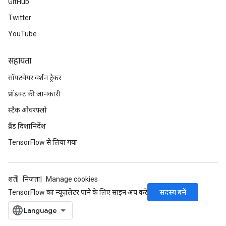
GitHub
Twitter
YouTube
सहायता
सॉफ़्टवेयर वर्शन ट्रैकर
प्रॉडक्ट की जानकारी
स्टैक ओवरफ़्लो
ब्रैंड दिशानिर्देश
TensorFlow से लिया गया
शर्तें
निजता
Manage cookies
सदस्य बनें
TensorFlow का न्यूज़लेटर पाने के लिए साइन अप करें