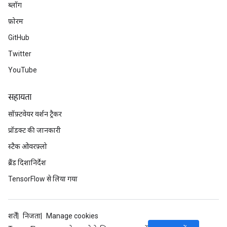
ब्लॉग
फ़ोरम
GitHub
Twitter
YouTube
सहायता
सॉफ़्टवेयर वर्शन ट्रैकर
प्रॉडक्ट की जानकारी
स्टैक ओवरफ़्लो
ब्रैंड दिशानिर्देश
TensorFlow से लिया गया
शर्तें
निजता
Manage cookies