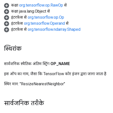
कक्षा
org.tensorflow.op.RawOp
से
कक्षा java.lang.Object से
इंटरफ़ेस से
org.tensorflow.op.Op
इंटरफ़ेस
org.tensorflow.Operand
से
इंटरफ़ेस से
org.tensorflow.ndarray.Shaped
स्थिरांक
सार्वजनिक स्थैतिक अंतिम स्ट्रिंग
OP
_
NAME
इस ऑप का नाम, जैसा कि TensorFlow कोर इंजन द्वारा जाना जाता है
स्थिर मान:
"ResizeNearestNeighbor"
सार्वजनिक तरीके