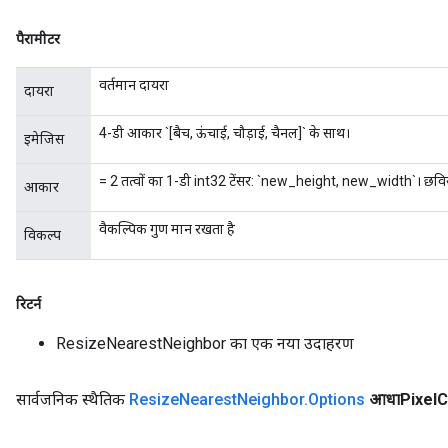
पैरामीटर
वर्तमान दायरा
दायरा
x
4-डी आकार `[बैच, ऊंचाई, चौड़ाई, चैनल]` के साथ।
इमेजिस
= 2 तत्वों का 1-डी int32 टेंसर: `new_height, new_width`। छवि
आकार
वैकल्पिक गुण मान रखता है
विकल्प
रिटर्न
ResizeNearestNeighbor का एक नया उदाहरण
सार्वजनिक स्थैतिक
Resize
Nearest
Neighbor
.
Options
आधाPixel
C