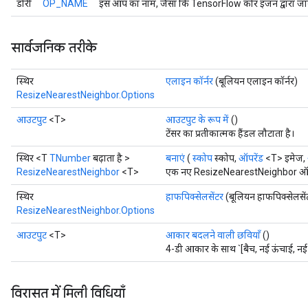
डोरी
OP_NAME
इस ऑप का नाम, जैसा कि TensorFlow कोर इंजन द्वारा जान
सार्वजनिक तरीके
स्थिर
एलाइन कॉर्नर
(बूलियन एलाइन कॉर्नर)
ResizeNearestNeighbor.Options
आउटपुट
<T>
आउटपुट के रूप में
()
टेंसर का प्रतीकात्मक हैंडल लौटाता है।
स्थिर <T
TNumber
बढ़ाता है >
बनाएं
(
स्कोप
स्कोप,
ऑपरेंड
<T> इमेज,
ResizeNearestNeighbor
<T>
एक नए ResizeNearestNeighbor ऑपरेश
स्थिर
हाफपिक्सेलसेंटर
(बूलियन हाफपिक्सेलसें
ResizeNearestNeighbor.Options
आउटपुट
<T>
आकार बदलने वाली छवियाँ
()
4-डी आकार के साथ `[बैच, नई ऊंचाई, नई 
विरासत में मिली विधियाँ