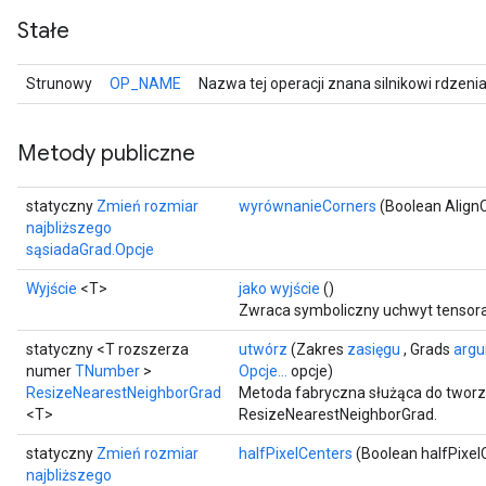
Stałe
Strunowy
OP_NAME
Nazwa tej operacji znana silnikowi rdzeni
Metody publiczne
statyczny
Zmień rozmiar
wyrównanieCorners
(Boolean Align
najbliższego
sąsiadaGrad.Opcje
Wyjście
<T>
jako wyjście
()
Zwraca symboliczny uchwyt tensora
statyczny <T rozszerza
utwórz
(Zakres
zasięgu
, Grads
arg
numer
TNumber
>
Opcje...
opcje)
ResizeNearestNeighborGrad
Metoda fabryczna służąca do tworz
<T>
ResizeNearestNeighborGrad.
statyczny
Zmień rozmiar
halfPixelCenters
(Boolean halfPixel
najbliższego