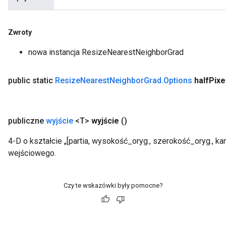
Zwroty
nowa instancja ResizeNearestNeighborGrad
public static
Resize
Nearest
Neighbor
Grad
.
Options
half
Pixe
publiczne
wyjście
<T>
wyjście
()
4-D o kształcie „[partia, wysokość_oryg., szerokość_oryg., k
wejściowego.
Czy te wskazówki były pomocne?