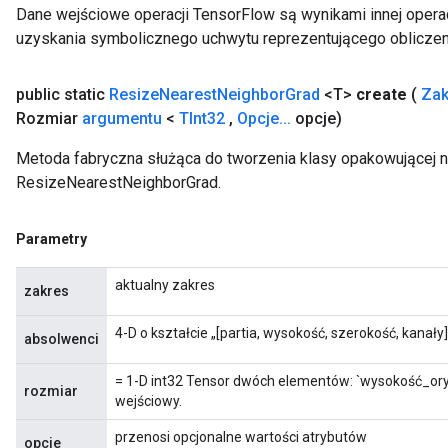
Dane wejściowe operacji TensorFlow są wynikami innej operac
uzyskania symbolicznego uchwytu reprezentującego obliczen
x
public static
Resize
Nearest
Neighbor
Grad
<T>
create
(
Zak
Rozmiar
argumentu
<
TInt32
,
Opcje
.
.
.
opcje)
Metoda fabryczna służąca do tworzenia klasy opakowującej 
ResizeNearestNeighborGrad.
Parametry
aktualny zakres
zakres
4-D o kształcie „[partia, wysokość, szerokość, kanały]
absolwenci
= 1-D int32 Tensor dwóch elementów: `wysokość_oryg
rozmiar
wejściowy.
przenosi opcjonalne wartości atrybutów
opcje