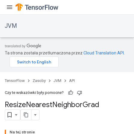
JVM
Ta strona została przetłumaczona przez
Cloud Translation API
.
TensorFlow
Zasoby
JVM
API
Czy te wskazówki były pomocne?
Resize
Nearest
Neighbor
Grad
ions
Na tej stronie