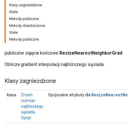
Klasy zagnieżdżone
Stałe
Metody publiczne
Metody dziedziczone
Stałe
Metody publiczne
publiczne zajęcia końcowe
ResizeNearestNeighborGrad
Oblicza gradient interpolacji najbliższego sąsiada.
Klasy zagnieżdżone
r
Resize
Nearest
Ne
klasa
Zmień
Opcjonalne atrybuty dla
rozmiar
najbliższego
sąsiada.
Opcje