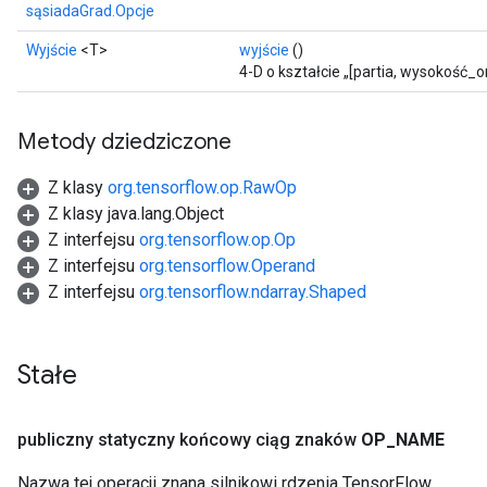
sąsiadaGrad.Opcje
Wyjście
<T>
wyjście
()
4-D o kształcie „[partia, wysokość_or
Metody dziedziczone
Z klasy
org.tensorflow.op.RawOp
Z klasy java.lang.Object
Z interfejsu
org.tensorflow.op.Op
Z interfejsu
org.tensorflow.Operand
Z interfejsu
org.tensorflow.ndarray.Shaped
Stałe
publiczny statyczny końcowy ciąg znaków
OP
_
NAME
Nazwa tej operacji znana silnikowi rdzenia TensorFlow