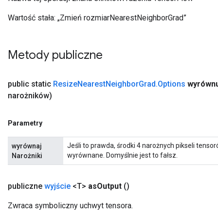
Wartość stała:
„Zmień rozmiarNearestNeighborGrad”
Metody publiczne
public static
Resize
Nearest
Neighbor
Grad
.
Options
wyrównu
narożników)
Parametry
Jeśli to prawda, środki 4 narożnych pikseli tens
wyrównaj
wyrównane. Domyślnie jest to fałsz.
Narożniki
publiczne
wyjście
<T>
as
Output
()
Zwraca symboliczny uchwyt tensora.