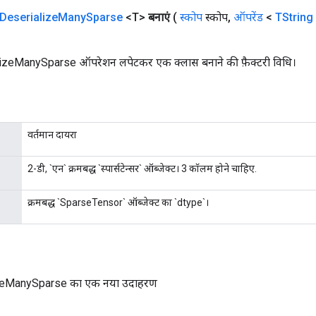
Deserialize
Many
Sparse
<T>
बनाएं
(
स्कोप
स्कोप
,
ऑपरेंड
<
TString
zeManySparse ऑपरेशन लपेटकर एक क्लास बनाने की फ़ैक्टरी विधि।
वर्तमान दायरा
2-डी, `एन` क्रमबद्ध `स्पार्सटेन्सर` ऑब्जेक्ट। 3 कॉलम होने चाहिए.
क्रमबद्ध `SparseTensor` ऑब्जेक्ट का `dtype`।
zeManySparse का एक नया उदाहरण