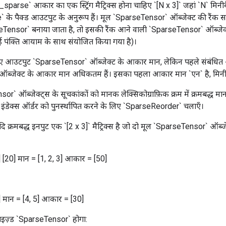
sparse` आकार का एक स्ट्रिंग मैट्रिक्स होना चाहिए `[N x 3]` जहां `N` मिन
 के पैक्ड आउटपुट के अनुरूप हैं। मूल `SparseTensor` ऑब्जेक्ट की रैंक स
Tensor` बनाया जाता है, तो इसकी रैंक आने वाली `SparseTensor` ऑब्जेक
 नई पंक्ति आयाम के साथ संयोजित किया गया है)।
ए आउटपुट `SparseTensor` ऑब्जेक्ट के आकार मान, लेकिन पहले संबंधित 
ब्जेक्ट के आकार मान अधिकतम हैं। इसका पहला आकार मान `एन` है, मिन
r` ऑब्जेक्ट्स के सूचकांकों को मानक लेक्सिकोग्राफ़िक क्रम में क्रमबद्ध माना
इंडेक्स ऑर्डर को पुनर्स्थापित करने के लिए `SparseReorder` चलाएँ।
 क्रमबद्ध इनपुट एक `[2 x 3]` मैट्रिक्स है जो दो मूल `SparseTensor` ऑब्जे
] [20] मान = [1, 2, 3] आकार = [50]
] मान = [4, 5] आकार = [30]
ाइज़्ड `SparseTensor` होगा: