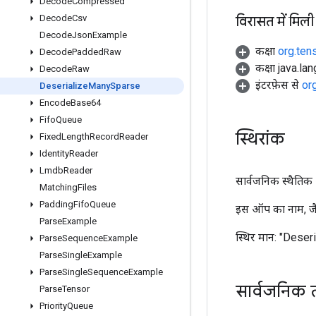
Decode
Compressed
विरासत में मिली
Decode
Csv
Decode
Json
Example
कक्षा
org.ten
Decode
Padded
Raw
कक्षा java.la
Decode
Raw
इंटरफ़ेस से
or
Deserialize
Many
Sparse
Encode
Base64
Fifo
Queue
स्थिरांक
Fixed
Length
Record
Reader
Identity
Reader
Lmdb
Reader
सार्वजनिक स्थैतिक अं
Matching
Files
Padding
Fifo
Queue
इस ऑप का नाम, जैस
Parse
Example
स्थिर मान:
"Deser
Parse
Sequence
Example
Parse
Single
Example
Parse
Single
Sequence
Example
सार्वजनिक 
Parse
Tensor
Priority
Queue