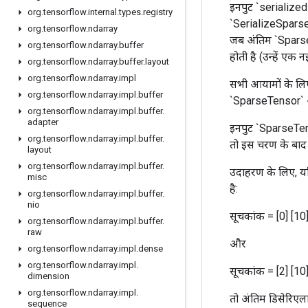
इनपुट `serialized_
org
.
tensorflow
.
internal
.
types
.
registry
`SerializeSparse`
org
.
tensorflow
.
ndarray
जब अंतिम `Sparse
org
.
tensorflow
.
ndarray
.
buffer
होती है (उन्हें एक
org
.
tensorflow
.
ndarray
.
buffer
.
layout
org
.
tensorflow
.
ndarray
.
impl
सभी आयामों के लि
org
.
tensorflow
.
ndarray
.
impl
.
buffer
`SparseTensor` ऑ
org
.
tensorflow
.
ndarray
.
impl
.
buffer
.
adapter
इनपुट `SparseTenso
org
.
tensorflow
.
ndarray
.
impl
.
buffer
.
तो इस चरण के बाद 
layout
org
.
tensorflow
.
ndarray
.
impl
.
buffer
.
उदाहरण के लिए, यदि
misc
है:
org
.
tensorflow
.
ndarray
.
impl
.
buffer
.
nio
सूचकांक = [0] [10
org
.
tensorflow
.
ndarray
.
impl
.
buffer
.
raw
और
org
.
tensorflow
.
ndarray
.
impl
.
dense
org
.
tensorflow
.
ndarray
.
impl
.
सूचकांक = [2] [10
dimension
org
.
tensorflow
.
ndarray
.
impl
.
तो अंतिम डिसेरिएल
sequence