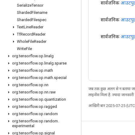
सार्वजनिक
आउटपु
Serialize
Tensor
Sharded
Filename
सार्वजनिक
आउटपु
Sharded
Filespec
Text
Line
Reader
Tf
Record
Reader
सार्वजनिक
आउटपु
Whole
File
Reader
Write
File
org
.
tensorflow
.
op
.
linalg
org
.
tensorflow
.
op
.
linalg
.
sparse
org
.
tensorflow
.
op
.
math
org
.
tensorflow
.
op
.
math
.
special
org
.
tensorflow
.
op
.
nn
जब तक कुछ अलग से न बताया जाए
org
.
tensorflow
.
op
.
nn
.
raw
लाइसेंस मिला है. ज़्यादा जानकारी
org
.
tensorflow
.
op
.
quantization
आखिरी बार 2025-07-25 (UTC)
org
.
tensorflow
.
op
.
ragged
org
.
tensorflow
.
op
.
random
org
.
tensorflow
.
op
.
random
.
experimental
जुड़े रहें
org
.
tensorflow
.
op
.
signal