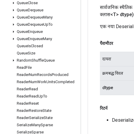
Queue
Close
सार्वजनिक स्थैतिक
Queue
Dequeue
क्लास<T> dtype)
Queue
Dequeue
Many
Queue
Dequeue
Up
To
एक नया Deseriali
Queue
Enqueue
Queue
Enqueue
Many
पैरामीटर
Queue
Is
Closed
Queue
Size
दायरा
Random
Shuffle
Queue
Read
File
क्रमबद्ध विरल
Reader
Num
Records
Produced
Reader
Num
Work
Units
Completed
dtype
Reader
Read
Reader
Read
Up
To
Reader
Reset
रिटर्न
Reader
Restore
State
Reader
Serialize
State
Deseriali
Serialize
Many
Sparse
Serialize
Sparse