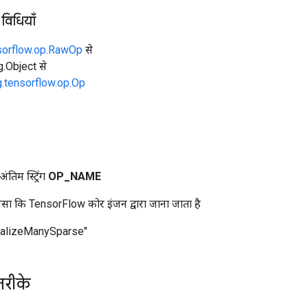
 विधियाँ
sorflow.op.RawOp
से
ng.Object से
g.tensorflow.op.Op
तिम स्ट्रिंग
OP
_
NAME
ा कि TensorFlow कोर इंजन द्वारा जाना जाता है
ializeManySparse"
तरीके