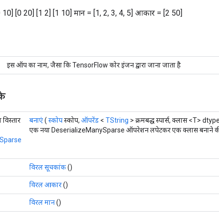
 10] [0 20] [1 2] [1 10] मान = [1, 2, 3, 4, 5] आकार = [2 50]
इस ऑप का नाम, जैसा कि TensorFlow कोर इंजन द्वारा जाना जाता है
के
 विस्तार
बनाएं
(
स्कोप
स्कोप,
ऑपरेंड
<
TString
> क्रमबद्ध स्पार्स, क्लास <T> dtyp
एक नया DeserializeManySparse ऑपरेशन लपेटकर एक क्लास बनाने की फ
ySparse
विरल सूचकांक
()
विरल आकार
()
विरल मान
()