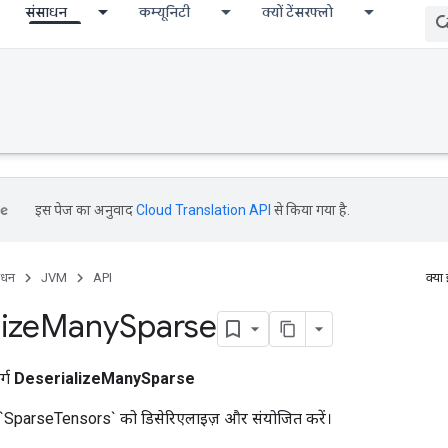
संसाधन
कम्यूनिटी
क्यों टेंसरफ्लो
इस पेज का अनुवाद
Cloud Translation API
से किया गया है.
ाधन
JVM
API
क्या
ize
Many
Sparse
र्ग
DeserializeManySparse
से `SparseTensors` को डिसेरिएलाइज़ और संयोजित करें।