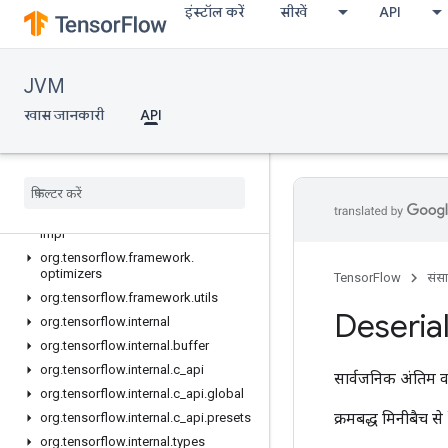
org.tensorflow.framework.constraints
इंस्टॉल करें
सीखें
API
org.tensorflow.framework.data
org.tensorflow.framework.data.impl
JVM
org.tensorflow.framework.initializers
org.tensorflow.framework.losses
खास जानकारी
API
org.tensorflow.framework.losses.impl
org
.
tensorflow
.
framework
.
metrics
org
.
tensorflow
.
framework
.
metrics
.
exceptions
org
.
tensorflow
.
framework
.
metrics
.
impl
org
.
tensorflow
.
framework
.
optimizers
TensorFlow
संस
org
.
tensorflow
.
framework
.
utils
Deserial
org
.
tensorflow
.
internal
org
.
tensorflow
.
internal
.
buffer
org
.
tensorflow
.
internal
.
c
_
api
सार्वजनिक अंतिम व
org
.
tensorflow
.
internal
.
c
_
api
.
global
क्रमबद्ध मिनीबैच 
org
.
tensorflow
.
internal
.
c
_
api
.
presets
org
.
tensorflow
.
internal
.
types