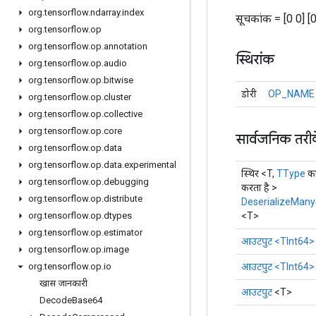
org
.
tensorflow
.
ndarray
.
index
सूचकांक = [0 0] [0
org
.
tensorflow
.
op
org
.
tensorflow
.
op
.
annotation
स्थिरांक
org
.
tensorflow
.
op
.
audio
org
.
tensorflow
.
op
.
bitwise
डोरी
OP_NAME
org
.
tensorflow
.
op
.
cluster
org
.
tensorflow
.
op
.
collective
org
.
tensorflow
.
op
.
core
सार्वजनिक तरी
org
.
tensorflow
.
op
.
data
org
.
tensorflow
.
op
.
data
.
experimental
स्थिर <T,
TType
का
org
.
tensorflow
.
op
.
debugging
करता है >
org
.
tensorflow
.
op
.
distribute
DeserializeMan
<T>
org
.
tensorflow
.
op
.
dtypes
org
.
tensorflow
.
op
.
estimator
आउटपुट
<TInt64>
org
.
tensorflow
.
op
.
image
आउटपुट
<TInt64>
org
.
tensorflow
.
op
.
io
खास जानकारी
आउटपुट
<T>
Decode
Base64