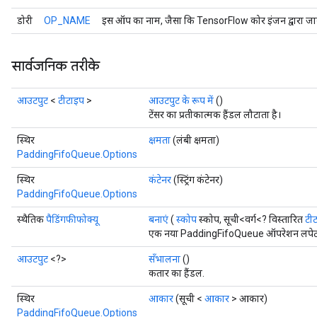
डोरी
OP_NAME
इस ऑप का नाम, जैसा कि TensorFlow कोर इंजन द्वारा जान
सार्वजनिक तरीके
आउटपुट
<
टीटाइप
>
आउटपुट के रूप में
()
टेंसर का प्रतीकात्मक हैंडल लौटाता है।
स्थिर
क्षमता
(लंबी क्षमता)
PaddingFifoQueue.Options
स्थिर
कंटेनर
(स्ट्रिंग कंटेनर)
PaddingFifoQueue.Options
स्थैतिक
पैडिंगफीफोक्यू
बनाएं
(
स्कोप
स्कोप, सूची<वर्ग<? विस्तारित
टी
एक नया PaddingFifoQueue ऑपरेशन लपेटकर 
आउटपुट
<?>
सँभालना
()
कतार का हैंडल.
स्थिर
आकार
(सूची <
आकार
> आकार)
PaddingFifoQueue.Options