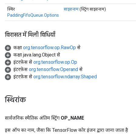
स्थिर
साझानाम
(स्ट्रिंग साझानाम)
PaddingFifoQueue.Options
विरासत में मिली विधियाँ
कक्षा
org.tensorflow.op.RawOp
से
कक्षा java.lang.Object से
इंटरफ़ेस से
org.tensorflow.op.Op
इंटरफ़ेस
org.tensorflow.Operand
से
इंटरफ़ेस से
org.tensorflow.ndarray.Shaped
स्थिरांक
सार्वजनिक स्थैतिक अंतिम स्ट्रिंग
OP
_
NAME
इस ऑप का नाम, जैसा कि TensorFlow कोर इंजन द्वारा जाना जाता है