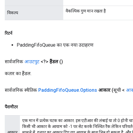
वैकल्पिक गुण मान रखता है
विकल्प
रिटर्न
PaddingFifoQueue का एक नया उदाहरण
सार्वजनिक
आउटपुट
<?>
हैंडल
()
कतार का हैंडल.
सार्वजनिक स्थैतिक
Padding
Fifo
Queue
.
Options
आकार
(सूची <
आक
पैरामीटर
एक मान में प्रत्येक घटक का आकार. इस एटीआर की लंबाई या तो 0 होनी चा
किसी भी आकार के आयाम को -1 पर सेट करके निश्चित रैंक लेकिन परिवर
आकार
मामले में, इनपुट का आकार दिए गए आयाम के साथ भिन्न हो सकता है, 