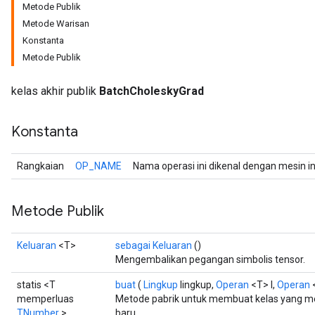
Metode Publik
Metode Warisan
Konstanta
Metode Publik
kelas akhir publik
BatchCholeskyGrad
Konstanta
Rangkaian
OP_NAME
Nama operasi ini dikenal dengan mesin i
Metode Publik
Keluaran
<T>
sebagai Keluaran
()
Mengembalikan pegangan simbolis tensor.
statis <T
buat
(
Lingkup
lingkup,
Operan
<T> l,
Operan
<
memperluas
Metode pabrik untuk membuat kelas yang 
TNumber
>
baru.