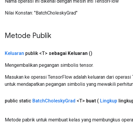
Nama operasi ini dikenal dengan mesin inti TensorFlow
Nilai Konstan:
"BatchCholeskyGrad"
Metode Publik
Keluaran
publik <T>
sebagai Keluaran
()
Mengembalikan pegangan simbolis tensor.
Masukan ke operasi TensorFlow adalah keluaran dari operasi 
untuk mendapatkan pegangan simbolis yang mewakili perhitun
public static
Batch
Cholesky
Grad
<T>
buat
(
Lingkup
lingku
Metode pabrik untuk membuat kelas yang membungkus operas