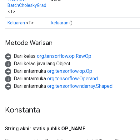
BatchCholeskyGrad
<T>
Keluaran
<T>
keluaran
()
Metode Warisan
Dari kelas
org.tensorflow.op.RawOp
Dari kelas java.lang.Object
Dari antarmuka
org.tensorflow.op.Op
Dari antarmuka
org.tensorflow.Operand
Dari antarmuka
org.tensorflow.ndarray.Shaped
Konstanta
String akhir statis publik
OP
_
NAME