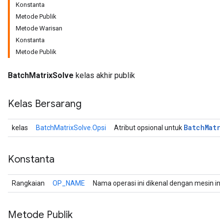
Konstanta
Metode Publik
Metode Warisan
Konstanta
Metode Publik
r
BatchMatrixSolve
kelas akhir publik
Kelas Bersarang
Batch
Mat
kelas
BatchMatrixSolve.Opsi
Atribut opsional untuk
Konstanta
Rangkaian
OP_NAME
Nama operasi ini dikenal dengan mesin i
Metode Publik