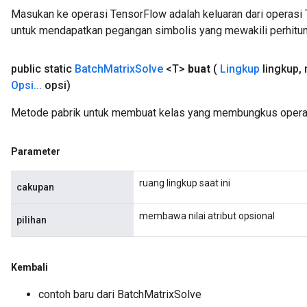
Masukan ke operasi TensorFlow adalah keluaran dari operasi 
untuk mendapatkan pegangan simbolis yang mewakili perhitun
public static
Batch
Matrix
Solve
<T>
buat
(
Lingkup
lingkup
,
Opsi
.
.
.
opsi)
Metode pabrik untuk membuat kelas yang membungkus operas
Parameter
ruang lingkup saat ini
cakupan
membawa nilai atribut opsional
pilihan
Kembali
Requantize
contoh baru dari BatchMatrixSolve