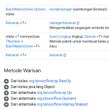
BatchMatrixSolve.Options
berdampingan
(sambungan Boolean)
statis
Keluaran
<T>
sebagai Keluaran
()
Mengembalikan pegangan simbolis ten
statis <T memperluas
buat
(
Lingkup
lingkup,
Operan
<T> mat
TNumber
>
Metode pabrik untuk membuat kelas 
BatchMatrixSolve
<T>
baru.
Keluaran
<T>
keluaran
()
Metode Warisan
Dari kelas
org.tensorflow.op.RawOp
Dari kelas java.lang.Object
Dari antarmuka
org.tensorflow.op.Op
Dari antarmuka
org.tensorflow.Operand
Dari antarmuka
org.tensorflow.ndarray.Shaped