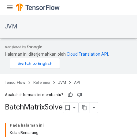
JVM
Halaman ini diterjemahkan oleh
Cloud Translation API
.
ions
TensorFlow
Referensi
JVM
API
Apakah informasi ini membantu?
Batch
Matrix
Solve
Pada halaman ini
Kelas Bersarang