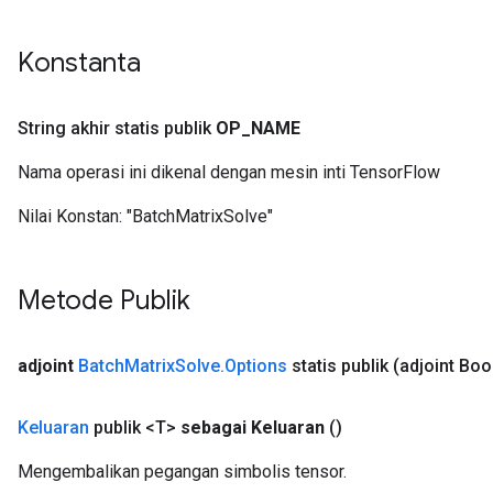
Konstanta
String akhir statis publik
OP
_
NAME
Nama operasi ini dikenal dengan mesin inti TensorFlow
Nilai Konstan:
"BatchMatrixSolve"
Metode Publik
adjoint
Batch
Matrix
Solve
.
Options
statis publik
(adjoint Boo
Keluaran
publik <T>
sebagai Keluaran
()
Mengembalikan pegangan simbolis tensor.