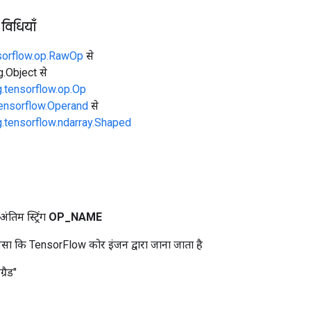
 विधियाँ
sorflow.op.RawOp
से
ng.Object से
g.tensorflow.op.Op
tensorflow.Operand
से
g.tensorflow.ndarray.Shaped
तिम स्ट्रिंग
OP
_
NAME
ा कि TensorFlow कोर इंजन द्वारा जाना जाता है
्रैड"