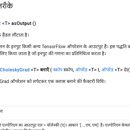
तरीके
ट
<T>
as
Output
()
क हैंडल लौटाता है।
न के इनपुट किसी अन्य TensorFlow ऑपरेशन के आउटपुट हैं। इस पद्धति क
के लिए किया जाता है जो इनपुट की गणना का प्रतिनिधित्व करता है।
Cholesky
Grad
<T>
बनाएँ
(
स्कोप
स्कोप
,
ऑपरेंड
<T> l
,
ऑपरेंड
<T> ग्रेड
ad ऑपरेशन को लपेटकर एक क्लास बनाने की फ़ैक्टरी विधि।
रा
ी एल्गोरिदम का आउटपुट एल = चॉलेस्की (ए)। आकार `[..., एम, एम]` है। एल्गोरिदम केवल इ