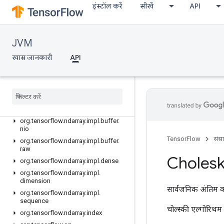
इंस्टॉल करें
सीखें
API
org.tensorflow.ndarray
org.tensorflow.ndarray.buffer
org.tensorflow.ndarray.buffer.layout
JVM
org.tensorflow.ndarray.impl
खास जानकारी
org.tensorflow.ndarray.impl.buffer
API
org.tensorflow.ndarray.impl.buffer.adapter
org
.
tensorflow
.
ndarray
.
impl
.
buffer
.
layout
org
.
tensorflow
.
ndarray
.
impl
.
buffer
.
misc
org
.
tensorflow
.
ndarray
.
impl
.
buffer
.
nio
TensorFlow
संस
org
.
tensorflow
.
ndarray
.
impl
.
buffer
.
raw
Choles
org
.
tensorflow
.
ndarray
.
impl
.
dense
org
.
tensorflow
.
ndarray
.
impl
.
dimension
सार्वजनिक अंतिम क
org
.
tensorflow
.
ndarray
.
impl
.
sequence
चोल्स्की एल्गोरिथम क
org
.
tensorflow
.
ndarray
.
index