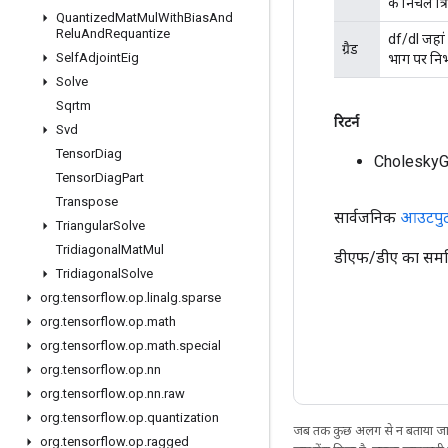
के निचले त्
Quantized
Mat
Mul
With
Bias
And
Relu
And
Requantize
df/dl जहां 
ग्रैड
Self
Adjoint
Eig
भाग पर निर्
Solve
Sqrtm
रिटर्न
Svd
Tensor
Diag
CholeskyG
Tensor
Diag
Part
Transpose
सार्वजनिक
आउटपु
Triangular
Solve
Tridiagonal
Mat
Mul
डीएफ/डीए का सममित
Tridiagonal
Solve
org
.
tensorflow
.
op
.
linalg
.
sparse
org
.
tensorflow
.
op
.
math
org
.
tensorflow
.
op
.
math
.
special
org
.
tensorflow
.
op
.
nn
org
.
tensorflow
.
op
.
nn
.
raw
org
.
tensorflow
.
op
.
quantization
जब तक कुछ अलग से न बताया जाए
org
.
tensorflow
.
op
.
ragged