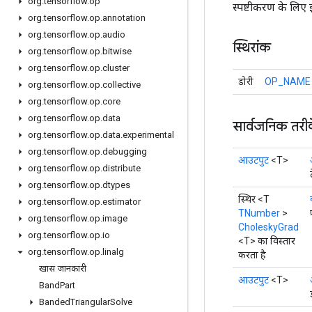
org
.
tensorflow
.
op
स्पष्टीकरण के लिए 
org
.
tensorflow
.
op
.
annotation
org
.
tensorflow
.
op
.
audio
स्थिरांक
org
.
tensorflow
.
op
.
bitwise
org
.
tensorflow
.
op
.
cluster
डोरी
OP_NAME
org
.
tensorflow
.
op
.
collective
org
.
tensorflow
.
op
.
core
org
.
tensorflow
.
op
.
data
सार्वजनिक तरी
org
.
tensorflow
.
op
.
data
.
experimental
org
.
tensorflow
.
op
.
debugging
आउटपुट
<T>
org
.
tensorflow
.
op
.
distribute
org
.
tensorflow
.
op
.
dtypes
स्थिर <T
org
.
tensorflow
.
op
.
estimator
TNumber
>
org
.
tensorflow
.
op
.
image
CholeskyGrad
org
.
tensorflow
.
op
.
io
<T> का विस्तार
org
.
tensorflow
.
op
.
linalg
करता है
खास जानकारी
आउटपुट
<T>
Band
Part
Banded
Triangular
Solve