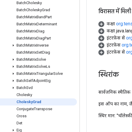
Batch
Cholesky
विरासत में मिली
Batch
Cholesky
Grad
Batch
Matrix
Band
Part
कक्षा
org.ten
Batch
Matrix
Determinant
कक्षा java.la
Batch
Matrix
Diag
इंटरफ़ेस से
or
Batch
Matrix
Diag
Part
इंटरफ़ेस
org.
Batch
Matrix
Inverse
इंटरफ़ेस से
or
Batch
Matrix
Set
Diag
Batch
Matrix
Solve
Batch
Matrix
Solve
Ls
स्थिरांक
Batch
Matrix
Triangular
Solve
Batch
Self
Adjoint
Eig
Batch
Svd
सार्वजनिक स्थैतिक अं
Cholesky
Cholesky
Grad
इस ऑप का नाम, जैस
Conjugate
Transpose
स्थिर मान:
"चॉलेस्कीग
Cross
Det
Eig