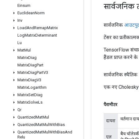
सार्वजनिक 
Einsum
Euclidean
Norm
Inv
सार्वजनिक
आउटपु
Load
And
Remap
Matrix
Log
Matrix
Determinant
टेंसर का प्रतीकात्म
Lu
TensorFlow संचाल
Mat
Mul
हैंडल प्राप्त करने 
Matrix
Diag
Matrix
Diag
Part
Matrix
Diag
Part
V3
सार्वजनिक स्थैतिक
Matrix
Diag
V3
एक नए CholeskyGr
Matrix
Logarithm
Matrix
Set
Diag
Matrix
Solve
Ls
पैरामीटर
Qr
Quantized
Mat
Mul
वर्तमान दाय
दायरा
Quantized
Mat
Mul
With
Bias
Quantized
Mat
Mul
With
Bias
And
बैच चॉलेस्क
एल
Relu