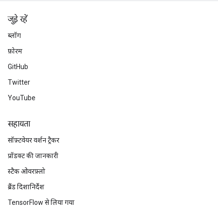
जुड़े रहें
ब्लॉग
फ़ोरम
GitHub
Twitter
YouTube
सहायता
सॉफ़्टवेयर वर्शन ट्रैकर
प्रॉडक्ट की जानकारी
स्टैक ओवरफ़्लो
ब्रैंड दिशानिर्देश
TensorFlow से लिया गया