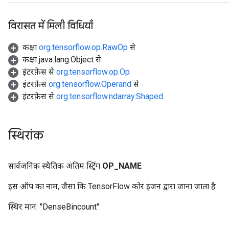
विरासत में मिली विधियाँ
कक्षा
org.tensorflow.op.RawOp
से
कक्षा java.lang.Object से
इंटरफ़ेस से
org.tensorflow.op.Op
इंटरफ़ेस
org.tensorflow.Operand
से
इंटरफ़ेस से
org.tensorflow.ndarray.Shaped
स्थिरांक
सार्वजनिक स्थैतिक अंतिम स्ट्रिंग
OP
_
NAME
इस ऑप का नाम, जैसा कि TensorFlow कोर इंजन द्वारा जाना जाता है
स्थिर मान:
"DenseBincount"