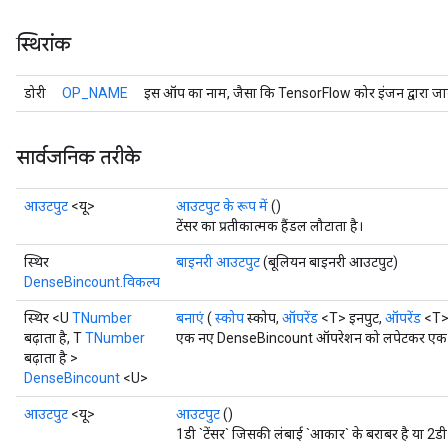
स्थिरांक
डोरी
OP_NAME
इस ऑप का नाम, जैसा कि TensorFlow कोर इंजन द्वारा जान
सार्वजनिक तरीके
आउटपुट
<यू>
आउटपुट के रूप में
()
टेंसर का प्रतीकात्मक हैंडल लौटाता है।
स्थिर
बाइनरी आउटपुट
(बूलियन बाइनरी आउटपुट)
DenseBincount.विकल्प
स्थिर <U
TNumber
बनाएं
(
स्कोप
स्कोप,
ऑपरेंड
<T> इनपुट,
ऑपरेंड
<T>
बढ़ाता है, T
TNumber
एक नए DenseBincount ऑपरेशन को लपेटकर एक क्ला
बढ़ाता है >
DenseBincount
<U>
आउटपुट
<यू>
आउटपुट
()
1डी `टेंसर` जिसकी लंबाई `आकार` के बराबर है या 2ड