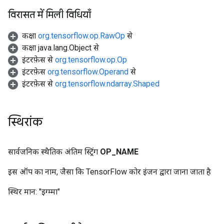
विरासत में मिली विधियाँ
कक्षा
org.tensorflow.op.RawOp
से
कक्षा java.lang.Object से
इंटरफ़ेस से
org.tensorflow.op.Op
इंटरफ़ेस
org.tensorflow.Operand
से
इंटरफ़ेस से
org.tensorflow.ndarray.Shaped
स्थिरांक
सार्वजनिक स्थैतिक अंतिम स्ट्रिंग
OP
_
NAME
इस ऑप का नाम, जैसा कि TensorFlow कोर इंजन द्वारा जाना जाता है
स्थिर मान:
"इग्म्मा"