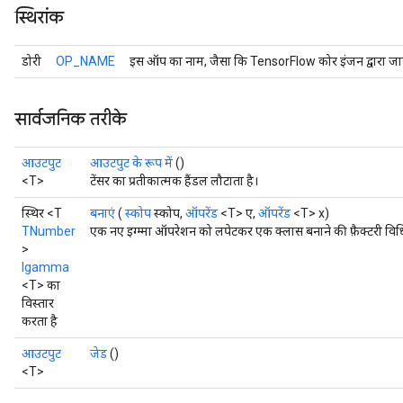
स्थिरांक
डोरी
OP_NAME
इस ऑप का नाम, जैसा कि TensorFlow कोर इंजन द्वारा जान
सार्वजनिक तरीके
आउटपुट
आउटपुट के रूप में
()
<T>
टेंसर का प्रतीकात्मक हैंडल लौटाता है।
स्थिर <T
बनाएं
(
स्कोप
स्कोप,
ऑपरेंड
<T> ए,
ऑपरेंड
<T> x)
TNumber
एक नए इग्म्मा ऑपरेशन को लपेटकर एक क्लास बनाने की फ़ैक्टरी विध
>
Igamma
<T> का
विस्तार
करता है
आउटपुट
जेड
()
<T>