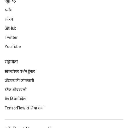
जुड़े रहें
ब्लॉग
फ़ोरम
GitHub
Twitter
YouTube
सहायता
सॉफ़्टवेयर वर्शन ट्रैकर
प्रॉडक्ट की जानकारी
स्टैक ओवरफ़्लो
ब्रैंड दिशानिर्देश
TensorFlow से लिया गया