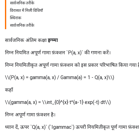
सार्वजनिक तरीके
विरासत में मिली विधियाँ
स्थिरांक
सार्वजनिक तरीके
सार्वजनिक अंतिम कक्षा
इग्म्मा
निम्न नियमित अपूर्ण गामा फ़ंक्शन `P(a, x)` की गणना करें।
निम्न नियमितीकृत अपूर्ण गामा फ़ंक्शन को इस प्रकार परिभाषित किया गया ह
\\(P(a, x) = gamma(a, x) / Gamma(a) = 1 - Q(a, x)\\)
कहाँ
\\(gamma(a, x) = \\int_{0}^{x} t^{a-1} exp(-t) dt\\)
निम्न अपूर्ण गामा फ़ंक्शन है।
ध्यान दें, ऊपर `Q(a, x)` (`Igammac`) ऊपरी नियमितीकृत पूर्ण गामा फ़ंक्श