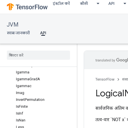
इंस्टॉल करें
सीखें
API
Erf
Erfc
Exp
JVM
Expm1
Fact
खास जानकारी
API
Floor
Floor
Div
Floor
Mod
Greater
Greater
Equal
Igamma
Igamma
Grad
A
TensorFlow
संस
Igammac
Logical
Imag
Invert
Permutation
Is
Finite
सार्वजनिक अंतिम व
Is
Inf
तत्व-वार `NOT x` क
Is
Nan
Less