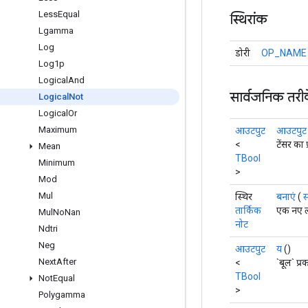
Less
Equal
स्थिरांक
Lgamma
Log
डोरी
OP_NAME
Log1p
Logical
And
सार्वजनिक तरी
Logical
Not
Logical
Or
Maximum
आउटपुट
आउटपुट क
<
टेंसर का 
Mean
TBool
Minimum
>
Mod
Mul
स्थिर
बनाएं
(
स
तार्किक
एक नए ल
Mul
No
Nan
नोट
Ndtri
Neg
आउटपुट
य
()
Next
After
<
`बूल` प्
TBool
Not
Equal
>
Polygamma