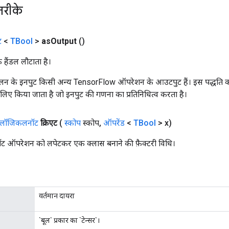
तरीके
ट
<
TBool
>
as
Output
()
क हैंडल लौटाता है।
न के इनपुट किसी अन्य TensorFlow ऑपरेशन के आउटपुट हैं। इस पद्धति क
के लिए किया जाता है जो इनपुट की गणना का प्रतिनिधित्व करता है।
लॉजिकलनॉट
क्रिएट
(
स्कोप
स्कोप
,
ऑपरेंड
<
TBool
> x)
ऑपरेशन को लपेटकर एक क्लास बनाने की फ़ैक्टरी विधि।
वर्तमान दायरा
`बूल` प्रकार का `टेन्सर`।