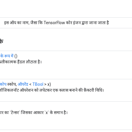
इस ऑप का नाम, जैसा कि TensorFlow कोर इंजन द्वारा जाना जाता है
के
े रूप में
()
प्रतीकात्मक हैंडल लौटाता है।
्कोप
स्कोप,
ऑपरेंड
<
TBool
> x)
ॉजिकलनॉट ऑपरेशन को लपेटकर एक क्लास बनाने की फ़ैक्टरी विधि।
रकार का `टेन्सर` जिसका आकार `x` के समान है।