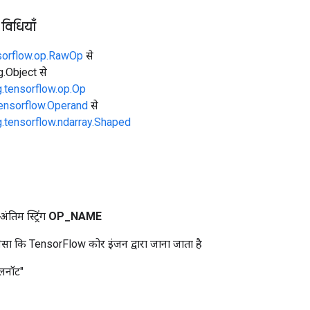
 विधियाँ
sorflow.op.RawOp
से
ng.Object से
g.tensorflow.op.Op
tensorflow.Operand
से
g.tensorflow.ndarray.Shaped
तिम स्ट्रिंग
OP
_
NAME
ा कि TensorFlow कोर इंजन द्वारा जाना जाता है
लनॉट"