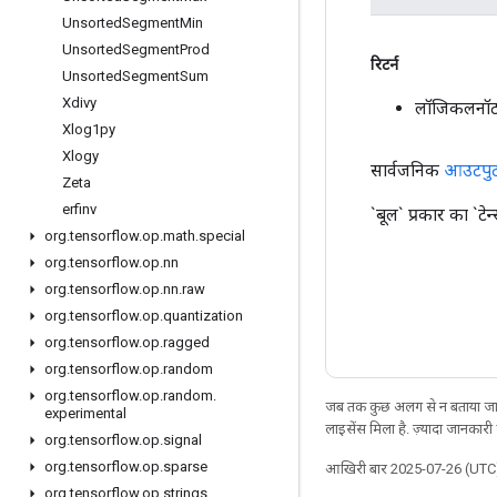
Unsorted
Segment
Min
Unsorted
Segment
Prod
रिटर्न
Unsorted
Segment
Sum
Xdivy
लॉजिकलनॉट
Xlog1py
Xlogy
सार्वजनिक
आउटपु
Zeta
erfinv
`बूल` प्रकार का `ट
org
.
tensorflow
.
op
.
math
.
special
org
.
tensorflow
.
op
.
nn
org
.
tensorflow
.
op
.
nn
.
raw
org
.
tensorflow
.
op
.
quantization
org
.
tensorflow
.
op
.
ragged
org
.
tensorflow
.
op
.
random
org
.
tensorflow
.
op
.
random
.
जब तक कुछ अलग से न बताया जाए
experimental
लाइसेंस मिला है. ज़्यादा जानकारी
org
.
tensorflow
.
op
.
signal
org
.
tensorflow
.
op
.
sparse
आखिरी बार 2025-07-26 (UTC)
org
.
tensorflow
.
op
.
strings