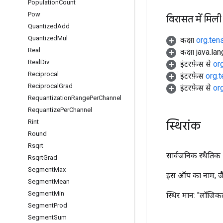
Population
Count
Pow
विरासत में मिली
Quantized
Add
Quantized
Mul
कक्षा
org.ten
Real
कक्षा java.la
Real
Div
इंटरफ़ेस से
or
Reciprocal
इंटरफ़ेस
org.
Reciprocal
Grad
इंटरफ़ेस से
or
Requantization
Range
Per
Channel
Requantize
Per
Channel
Rint
स्थिरांक
Round
Rsqrt
सार्वजनिक स्थैतिक अं
Rsqrt
Grad
Segment
Max
इस ऑप का नाम, जैस
Segment
Mean
Segment
Min
स्थिर मान:
"लॉजिक
Segment
Prod
Segment
Sum