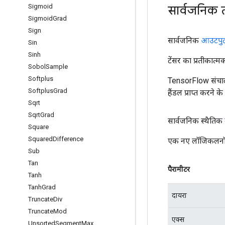
Sigmoid
सार्वजनिक 
Sigmoid
Grad
Sign
सार्वजनिक
आउटपु
Sin
Sinh
टेंसर का प्रतीकात्म
Sobol
Sample
Softplus
TensorFlow संचाल
Softplus
Grad
हैंडल प्राप्त करने 
Sqrt
Sqrt
Grad
सार्वजनिक स्थैतिक
Square
Squared
Difference
एक नए लॉजिकलनॉट 
Sub
Tan
पैरामीटर
Tanh
Tanh
Grad
दायरा
Truncate
Div
Truncate
Mod
एक्स
Unsorted
Segment
Max