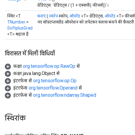
ग्रेडिएंट्स: `ग्रेडिएंट्स / (1 + एक्सपी(-फीचर्स))`।
स्थिर <T
बनाएं
(
स्कोप
स्कोप,
ऑपरेंड
<T> ग्रेडिएंट्स,
ऑपरेंड
<T> फीचर्स
TNumber
>
नए सॉफ़्टप्लसग्रैड ऑपरेशन को लपेटकर क्लास बनाने की फ़ैक्टरी
SoftplusGrad
<T> बढ़ाता है
विरासत में मिली विधियाँ
कक्षा
org.tensorflow.op.RawOp
से
कक्षा java.lang.Object से
इंटरफ़ेस से
org.tensorflow.op.Op
इंटरफ़ेस
org.tensorflow.Operand
से
इंटरफ़ेस से
org.tensorflow.ndarray.Shaped
स्थिरांक