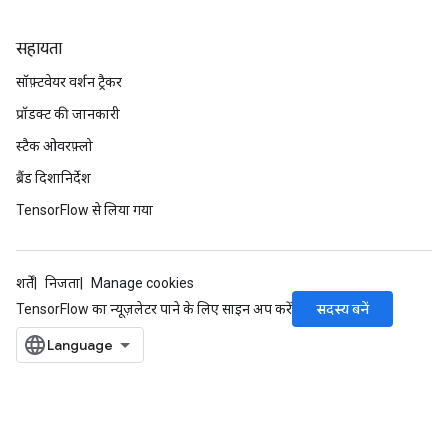
सहायता
सॉफ़्टवेयर वर्शन ट्रैकर
प्रॉडक्ट की जानकारी
स्टैक ओवरफ़्लो
ब्रैंड दिशानिर्देश
TensorFlow से लिया गया
शर्तें
निजता
Manage cookies
सदस्य बनें
TensorFlow का न्यूज़लेटर पाने के लिए साइन अप करें