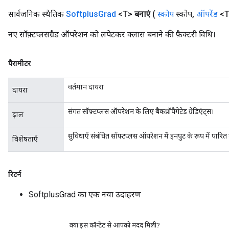
सार्वजनिक स्थैतिक
Softplus
Grad
<T>
बनाएं
(
स्कोप
स्कोप
,
ऑपरेंड
<T>
नए सॉफ़्टप्लसग्रैड ऑपरेशन को लपेटकर क्लास बनाने की फ़ैक्टरी विधि।
पैरामीटर
वर्तमान दायरा
दायरा
संगत सॉफ़्टप्लस ऑपरेशन के लिए बैकप्रॉपैगेटेड ग्रेडिएंट्स।
ढ़ाल
सुविधाएँ संबंधित सॉफ्टप्लस ऑपरेशन में इनपुट के रूप में पारित
विशेषताएँ
रिटर्न
SoftplusGrad का एक नया उदाहरण
क्या इस कॉन्टेंट से आपको मदद मिली?