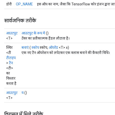
डोरी
OP_NAME
इस ऑप का नाम, जैसा कि TensorFlow कोर इंजन द्वारा जान
सार्वजनिक तरीके
आउटपुट
आउटपुट के रूप में
()
<T>
टेंसर का प्रतीकात्मक हैंडल लौटाता है।
स्थिर
बनाएं
(
स्कोप
स्कोप,
ऑपरेंड
<T> x)
<टी
एक नए टैन ऑपरेशन को लपेटकर एक क्लास बनाने की फ़ैक्टरी विधि।
टीटाइप
>
टैन
<टी>
का
विस्तार
करता है
आउटपुट
य
()
<T>
विरासत में मिले तरीके