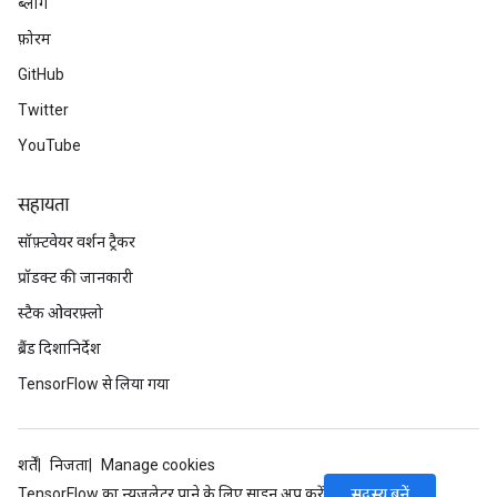
ब्लॉग
फ़ोरम
GitHub
Twitter
YouTube
सहायता
सॉफ़्टवेयर वर्शन ट्रैकर
प्रॉडक्ट की जानकारी
स्टैक ओवरफ़्लो
ब्रैंड दिशानिर्देश
TensorFlow से लिया गया
शर्तें
निजता
Manage cookies
सदस्य बनें
TensorFlow का न्यूज़लेटर पाने के लिए साइन अप करें