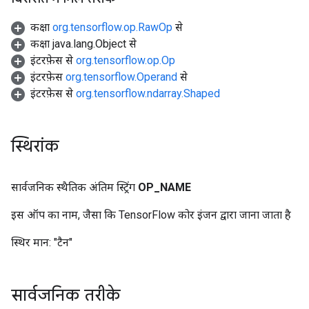
कक्षा
org.tensorflow.op.RawOp
से
कक्षा java.lang.Object से
इंटरफ़ेस से
org.tensorflow.op.Op
इंटरफ़ेस
org.tensorflow.Operand
से
इंटरफ़ेस से
org.tensorflow.ndarray.Shaped
स्थिरांक
सार्वजनिक स्थैतिक अंतिम स्ट्रिंग
OP
_
NAME
इस ऑप का नाम, जैसा कि TensorFlow कोर इंजन द्वारा जाना जाता है
स्थिर मान:
"टैन"
सार्वजनिक तरीके