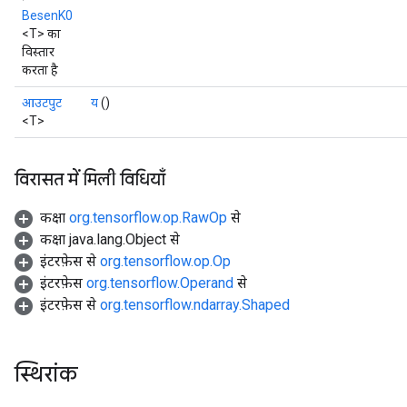
BesenK0
<T> का
विस्तार
करता है
आउटपुट
य
()
<T>
विरासत में मिली विधियाँ
कक्षा
org.tensorflow.op.RawOp
से
कक्षा java.lang.Object से
इंटरफ़ेस से
org.tensorflow.op.Op
इंटरफ़ेस
org.tensorflow.Operand
से
इंटरफ़ेस से
org.tensorflow.ndarray.Shaped
स्थिरांक