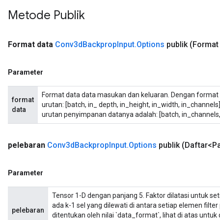
Metode Publik
Format data
Conv3d
Backprop
Input
.
Options
publik
(Format 
Parameter
Format data data masukan dan keluaran. Dengan format 
format
urutan: [batch, in_ depth, in_height, in_width, in_channel
data
urutan penyimpanan datanya adalah: [batch, in_channels, i
pelebaran
Conv3d
Backprop
Input
.
Options
publik
(Daftar<P
Parameter
Tensor 1-D dengan panjang 5. Faktor dilatasi untuk setia
ada k-1 sel yang dilewati di antara setiap elemen filt
pelebaran
ditentukan oleh nilai `data_format`, lihat di atas untu