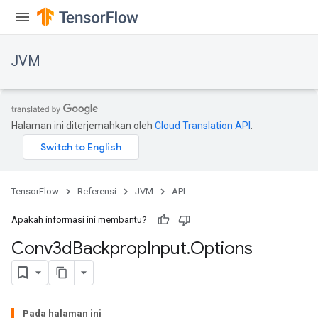
JVM
Halaman ini diterjemahkan oleh
Cloud Translation API
.
TensorFlow
Referensi
JVM
API
Apakah informasi ini membantu?
Conv3d
Backprop
Input
.
Options
Pada halaman ini