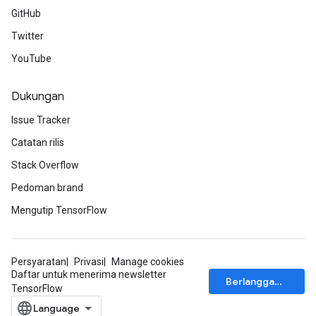
ize
GitHub
Twitter
YouTube
Dukungan
Requantize
ize
Issue Tracker
AndReluAndRequantize
Catatan rilis
u
uAndRequantize
Stack Overflow
Pedoman brand
Mengutip TensorFlow
AndRelu
AndReluAndRequantize
Persyaratan
Privasi
Manage cookies
Daftar untuk menerima newsletter
Berlangganan
TensorFlow