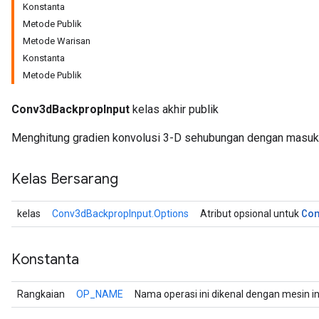
Konstanta
Metode Publik
Metode Warisan
Konstanta
Metode Publik
Conv3dBackpropInput
kelas akhir publik
Menghitung gradien konvolusi 3-D sehubungan dengan masuk
Kelas Bersarang
Co
kelas
Conv3dBackpropInput.Options
Atribut opsional untuk
Konstanta
Rangkaian
OP_NAME
Nama operasi ini dikenal dengan mesin i