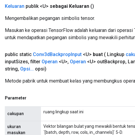
Keluaran
publik <U>
sebagai Keluaran
()
Mengembalikan pegangan simbolis tensor.
Masukan ke operasi TensorFlow adalah keluaran dari operasi 
untuk mendapatkan pegangan simbolis yang mewakili perhitun
public static
Conv3d
Backprop
Input
<U>
buat
( Lingkup
cak
input
Sizes
,
filter
Operan
<U>
,
Operan
<U> out
Backprop
,
Lan
string
,
Opsi
.
.
.
opsi)
Metode pabrik untuk membuat kelas yang membungkus opera
Parameter
ruang lingkup saat ini
cakupan
Vektor bilangan bulat yang mewakili bentuk tenso
ukuran
`[batch, depth, row, cols, in_channels]` 5-D.
masukan