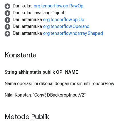
Dari kelas
org.tensorflow.op.RawOp
Dari kelas java.lang.Object
Dari antarmuka
org.tensorflow.op.Op
Dari antarmuka
org.tensorflow.Operand
r
Dari antarmuka
org.tensorflow.ndarray.Shaped
t
Konstanta
String akhir statis publik
OP
_
NAME
Nama operasi ini dikenal dengan mesin inti TensorFlow
Nilai Konstan:
"Conv3DBackpropInputV2"
Metode Publik