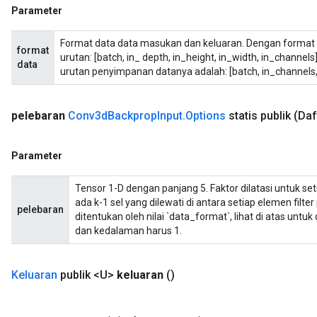
Parameter
uAndRequantize
Format data data masukan dan keluaran. Dengan format 
format
urutan: [batch, in_ depth, in_height, in_width, in_channel
data
urutan penyimpanan datanya adalah: [batch, in_channels, i
AndRelu
AndReluAndRequantize
pelebaran
Conv3d
Backprop
Input
.
Options
statis publik
(Daf
Parameter
Tensor 1-D dengan panjang 5. Faktor dilatasi untuk setia
ada k-1 sel yang dilewati di antara setiap elemen filt
pelebaran
ditentukan oleh nilai `data_format`, lihat di atas untu
dan kedalaman harus 1.
Keluaran
publik <U>
keluaran
()