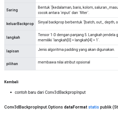
Bentuk `[kedalaman, baris, kolom, saluran_masuk
Saring
cocok antara `input` dan `filter`.
Sinyal backprop berbentuk `[batch, out_ depth, o
keluarBackprop
Tensor 1-D dengan panjang 5. Langkah jendela ge
langkah
memiliki `langkah[0] = langkah[4] = 1`.
Jenis algoritma padding yang akan digunakan.
lapisan
membawa nilai atribut opsional
pilihan
ize
Kembali
contoh baru dari Conv3dBackpropInput
Requantize
ize
Conv3d
Backprop
Input
.
Options
data
Format
statis
publik
(S
AndReluAndRequantize
u