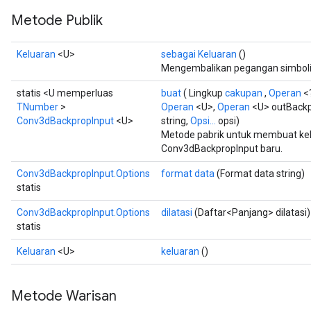
Metode Publik
Keluaran
<U>
sebagai Keluaran
()
Mengembalikan pegangan simbolis
statis <U memperluas
buat
( Lingkup
cakupan
,
Operan
<
TNumber
>
Operan
<U>,
Operan
<U> outBackp
Conv3dBackpropInput
<U>
string,
Opsi...
opsi)
Metode pabrik untuk membuat ke
Conv3dBackpropInput baru.
Conv3dBackpropInput.Options
format data
(Format data string)
statis
Conv3dBackpropInput.Options
dilatasi
(Daftar<Panjang> dilatasi)
statis
Keluaran
<U>
keluaran
()
Metode Warisan