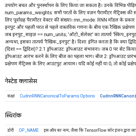
उपयोग बचत और पुनर्स्थापन के लिए किया जा सकता है। उनके विभिन्न पीढ़ियो
num_params_weights: सभी परतों के लिए वज़न पैरामीटर मैट्रिक्स की
लिए पूर्वाग्रह पैरामीटर वेक्टर की संख्या। rnn_mode: RNN मॉडल के प्रकार
इनपुट और पहली परत से पहले वास्तविक गणना के बीच एक रैखिक प्रक्षेपण 
जब इनपुट_साइज़ == num_units; 'ऑटो_सेलेक्ट' का तात्पर्य 'स्किप_इनपु
अन्यथा, इसका तात्पर्य 'रैखिक_इनपुट' है। दिशा: इंगित करता है कि क्या
(दिशा == द्विदिश)? 2:1 ड्रॉपआउट: ड्रॉपआउट संभावना। जब 0 पर सेट किया 
ड्रॉपआउट आरंभ करने के लिए बीज का पहला भाग। बीज 2: ड्रॉपआउट प्रारं
प्रक्षेपण मैट्रिक्स के लिए आउटपुट आयाम। यदि कोई नहीं या 0, तो कोई प्रक्ष
नेस्टेड क्लासेस
Cudnn
RNNCanon
कक्षा
CudnnRNNCanonicalToParams.Options
स्थिरांक
डोरी
OP_NAME
इस ऑप का नाम, जैसा कि TensorFlow कोर इंजन द्वारा जान