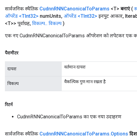
सार्वजनिक स्थैतिक
Cudnn
RNNCanonical
To
Params
<T>
बनाएं
(
स
ऑपरेंड
<TInt32>
num
Units
,
ऑपरेंड
<TInt32>
इनपुट आकार
,
Itera
<T>> पूर्वाग्रह
,
विकल्प
.
.
विकल्प
)
एक नए CudnnRNNCanonicalToParams ऑपरेशन को लपेटकर एक क्लास 
पैरामीटर
वर्तमान दायरा
दायरा
ize
वैकल्पिक गुण मान रखता है
विकल्प
रिटर्न
Requantize
CudnnRNNCanonicalToParams का एक नया उदाहरण
ize
AndReluAndRequantize
u
सार्वजनिक स्थैतिक
Cudnn
RNNCanonical
To
Params
.
Options
दिश