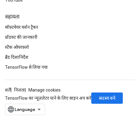
YouTube
सहायता
सॉफ़्टवेयर वर्शन ट्रैकर
प्रॉडक्ट की जानकारी
स्टैक ओवरफ़्लो
ब्रैंड दिशानिर्देश
TensorFlow से लिया गया
शर्तें
निजता
Manage cookies
सदस्य बनें
TensorFlow का न्यूज़लेटर पाने के लिए साइन अप करें