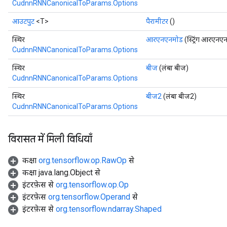
CudnnRNNCanonicalToParams.Options
आउटपुट
<T>
पैरामीटर
()
स्थिर
आरएनएनमोड
(स्ट्रिंग आरएनए
r
CudnnRNNCanonicalToParams.Options
t
स्थिर
बीज
(लंबा बीज)
CudnnRNNCanonicalToParams.Options
स्थिर
बीज2
(लंबा बीज2)
CudnnRNNCanonicalToParams.Options
विरासत में मिली विधियाँ
कक्षा
org.tensorflow.op.RawOp
से
कक्षा java.lang.Object से
इंटरफ़ेस से
org.tensorflow.op.Op
इंटरफ़ेस
org.tensorflow.Operand
से
इंटरफ़ेस से
org.tensorflow.ndarray.Shaped