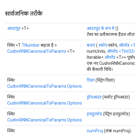
सार्वजनिक तरीके
आउटपुट
<T>
आउटपुट के रूप में
()
टेंसर का प्रतीकात्मक हैंडल लौटा
स्थिर <T
TNumber
बढ़ाता है >
बनाएं
(
स्कोप
स्कोप,
ऑपरेंड
<T
CudnnRNNCanonicalToParams
<T>
numUnits,
ऑपरेंड
<TInt32
Iterable<
ऑपरेंड
<T>> पूर्वाग
एक नए CudnnRNNCanonical
की फ़ैक्टरी विधि।
स्थिर
दिशा
(स्ट्रिंग दिशा)
CudnnRNNCanonicalToParams.Options
स्थिर
ड्रॉपआउट
(फ्लोट ड्रॉपआउट)
CudnnRNNCanonicalToParams.Options
स्थिर
इनपुटमोड
(स्ट्रिंग इनपुटमोड)
CudnnRNNCanonicalToParams.Options
स्थिर
numProj
(लंबा numProj)