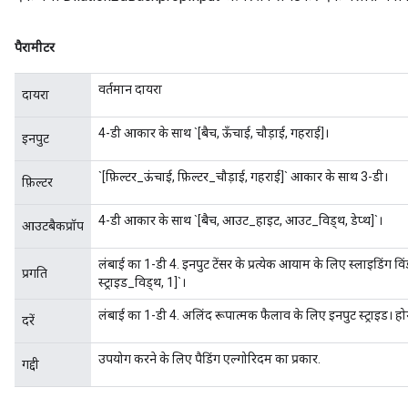
ize
पैरामीटर
वर्तमान दायरा
दायरा
Requantize
4-डी आकार के साथ `[बैच, ऊँचाई, चौड़ाई, गहराई]।
इनपुट
ize
AndReluAndRequantize
`[फ़िल्टर_ऊंचाई, फ़िल्टर_चौड़ाई, गहराई]` आकार के साथ 3-डी।
फ़िल्टर
u
uAndRequantize
4-डी आकार के साथ `[बैच, आउट_हाइट, आउट_विड्थ, डेप्थ]`।
आउटबैकप्रॉप
लंबाई का 1-डी 4. इनपुट टेंसर के प्रत्येक आयाम के लिए स्लाइडिंग विंड
प्रगति
स्ट्राइड_विड्थ, 1]`।
AndRelu
लंबाई का 1-डी 4. अलिंद रूपात्मक फैलाव के लिए इनपुट स्ट्राइड। हो
दरें
AndReluAndRequantize
उपयोग करने के लिए पैडिंग एल्गोरिदम का प्रकार.
गद्दी