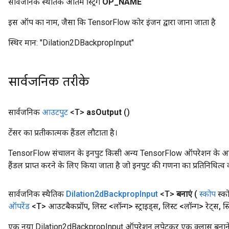
सार्वजनिक स्थैतिक अंतिम स्ट्रिंग
OP
_
NAME
इस ऑप का नाम, जैसा कि TensorFlow कोर इंजन द्वारा जाना जाता है
स्थिर मान:
"Dilation2DBackpropInput"
सार्वजनिक तरीके
सार्वजनिक
आउटपुट
<T>
as
Output
()
टेंसर का प्रतीकात्मक हैंडल लौटाता है।
TensorFlow संचालन के इनपुट किसी अन्य TensorFlow ऑपरेशन के आउटप
हैंडल प्राप्त करने के लिए किया जाता है जो इनपुट की गणना का प्रतिनिधित्व 
सार्वजनिक स्थैतिक
Dilation2d
Backprop
Input
<T>
बनाएं
(
स्कोप
स्क
ऑपरेंड
<T> आउटबैकप्रॉप
,
लिस्ट <लॉन्ग> स्ट्राइड्स
,
लिस्ट <लॉन्ग> रेट्स
,
स्ट
एक नया Dilation2dBackpropInput ऑपरेशन लपेटकर एक क्लास बनाने क