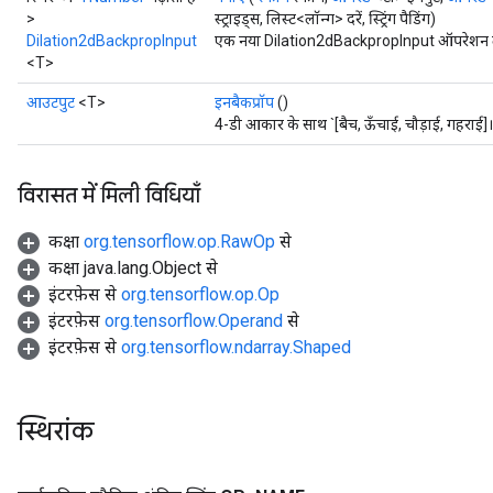
>
स्ट्राइड्स, लिस्ट<लॉन्ग> दरें, स्ट्रिंग पैडिंग)
Dilation2dBackpropInput
एक नया Dilation2dBackpropInput ऑपरेशन लपे
<T>
आउटपुट
<T>
इनबैकप्रॉप
()
4-डी आकार के साथ `[बैच, ऊँचाई, चौड़ाई, गहराई]।
विरासत में मिली विधियाँ
कक्षा
org.tensorflow.op.RawOp
से
कक्षा java.lang.Object से
इंटरफ़ेस से
org.tensorflow.op.Op
इंटरफ़ेस
org.tensorflow.Operand
से
इंटरफ़ेस से
org.tensorflow.ndarray.Shaped
स्थिरांक