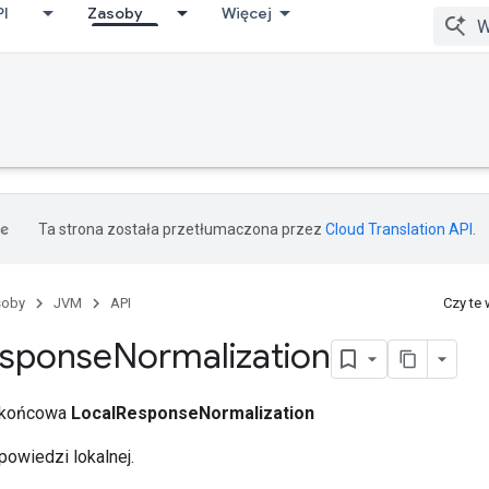
PI
Zasoby
Więcej
Ta strona została przetłumaczona przez
Cloud Translation API
.
soby
JVM
API
Czy te
sponse
Normalization
a końcowa
LocalResponseNormalization
powiedzi lokalnej.