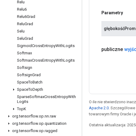
Relu
Relu6
Parametry
Relu6Grad
Relu
Grad
głębokośćProm
Selu
Selu
Grad
Sigmoid
Cross
Entropy
With
Logits
publiczne
wyjśc
Softmax
Softmax
Cross
Entropy
With
Logits
Softsign
Softsign
Grad
Space
To
Batch
Space
To
Depth
Sparse
Softmax
Cross
Entropy
With
Logits
O ile nie stwierdzono inacze
Apache 2.0
. Szczegółowe 
Top
K
towarowym firmy Oracle i 
org
.
tensorflow
.
op
.
nn
.
raw
org
.
tensorflow
.
op
.
quantization
Ostatnia aktualizacja: 202
org
.
tensorflow
.
op
.
ragged