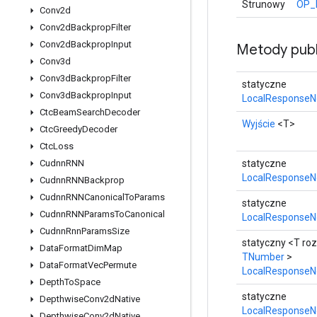
Strunowy
OP_
Conv2d
Conv2d
Backprop
Filter
Conv2d
Backprop
Input
Metody publ
Conv3d
Conv3d
Backprop
Filter
statyczne
Conv3d
Backprop
Input
LocalResponseNo
Ctc
Beam
Search
Decoder
Wyjście
<T>
Ctc
Greedy
Decoder
Ctc
Loss
statyczne
Cudnn
RNN
LocalResponseNo
Cudnn
RNNBackprop
Cudnn
RNNCanonical
To
Params
statyczne
Cudnn
RNNParams
To
Canonical
LocalResponseNo
Cudnn
Rnn
Params
Size
statyczny <T ro
Data
Format
Dim
Map
TNumber
>
Data
Format
Vec
Permute
LocalResponseN
Depth
To
Space
statyczne
Depthwise
Conv2d
Native
LocalResponseNo
Depthwise
Conv2d
Native