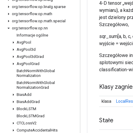
4-D tensor „wej
org
.
tensorflow
.
op
.
linalg
.
sparse
wymiaru), a każ
org
.
tensorflow
.
op
.
math
jest dzielony p
org
.
tensorflow
.
op
.
math
.
special
Szczegółowo,
org
.
tensorflow
.
op
.
nn
Informacje ogólne
sqr_sum[a, b, c,
Avg
Pool
wyjście = wejści
Avg
Pool3d
Szczegółowe inf
Avg
Pool3d
Grad
splotowymi siec
Avg
Pool
Grad
classification-w
Batch
Norm
With
Global
Normalization
Batch
Norm
With
Global
Klasy zagni
Normalization
Grad
Bias
Add
klasa
LocalRes
Bias
Add
Grad
Block
LSTM
Block
LSTMGrad
Stałe
CTCLoss
V2
Compute
Accidental
Hits