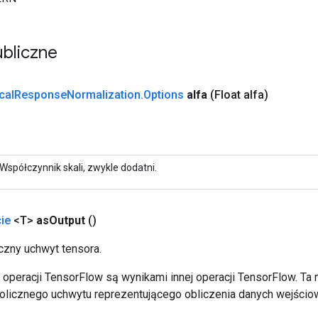
bliczne
cal
Response
Normalization
.
Options
alfa
(Float alfa)
Współczynnik skali, zwykle dodatni.
ie
<T>
as
Output
()
zny uchwyt tensora.
operacji TensorFlow są wynikami innej operacji TensorFlow. Ta
licznego uchwytu reprezentującego obliczenia danych wejścio