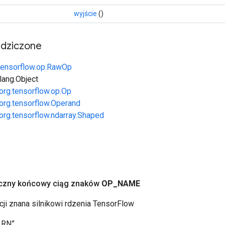
wyjście
()
edziczone
tensorflow.op.RawOp
.lang.Object
org.tensorflow.op.Op
org.tensorflow.Operand
org.tensorflow.ndarray.Shaped
yczny końcowy ciąg znaków
OP
_
NAME
cji znana silnikowi rdzenia TensorFlow
LRN”