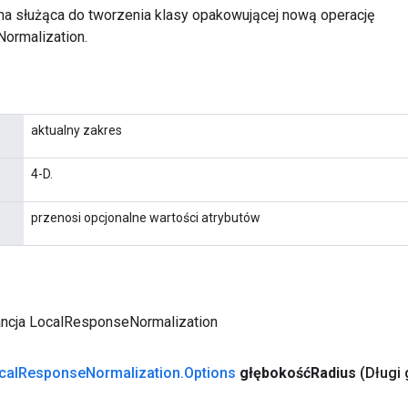
a służąca do tworzenia klasy opakowującej nową operację
ormalization.
aktualny zakres
4-D.
przenosi opcjonalne wartości atrybutów
ancja LocalResponseNormalization
cal
Response
Normalization
.
Options
głębokośćRadius
(Długi