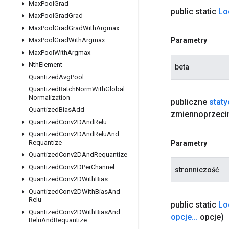
Max
Pool
Grad
public static
Lo
Max
Pool
Grad
Grad
Max
Pool
Grad
Grad
With
Argmax
Parametry
Max
Pool
Grad
With
Argmax
Max
Pool
With
Argmax
Nth
Element
beta
Quantized
Avg
Pool
Quantized
Batch
Norm
With
Global
Normalization
publiczne
stat
Quantized
Bias
Add
zmiennoprzeci
Quantized
Conv2DAnd
Relu
Quantized
Conv2DAnd
Relu
And
Requantize
Parametry
Quantized
Conv2DAnd
Requantize
Quantized
Conv2DPer
Channel
stronniczość
Quantized
Conv2DWith
Bias
Quantized
Conv2DWith
Bias
And
Relu
public static
Lo
Quantized
Conv2DWith
Bias
And
opcje
.
.
.
opcje)
Relu
And
Requantize