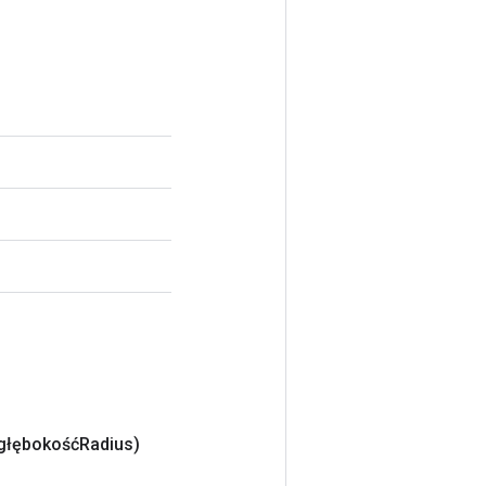
 głębokośćRadius)