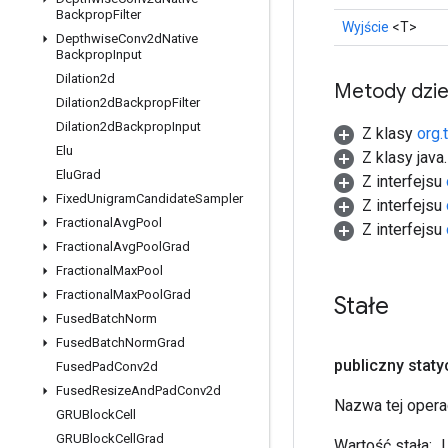
Backprop
Filter
Wyjście
<T>
Depthwise
Conv2d
Native
Backprop
Input
Dilation2d
Metody dzi
Dilation2d
Backprop
Filter
Dilation2d
Backprop
Input
Z klasy
org.
Elu
Z klasy java
Elu
Grad
Z interfejsu
Fixed
Unigram
Candidate
Sampler
Z interfejsu
Fractional
Avg
Pool
Z interfejsu
Fractional
Avg
Pool
Grad
Fractional
Max
Pool
Fractional
Max
Pool
Grad
Stałe
Fused
Batch
Norm
Fused
Batch
Norm
Grad
publiczny stat
Fused
Pad
Conv2d
Fused
Resize
And
Pad
Conv2d
Nazwa tej opera
GRUBlock
Cell
GRUBlock
Cell
Grad
Wartość stała:
„