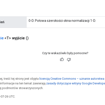
0-D. Połowa szerokości okna normalizacji 1-D.
ień
ie
<T>
wyjście
()
Czy te wskazówki były pomocne?
j, treść tej strony jest objęta
licencją Creative Commons – uznanie autorstwa 
informacje na ten temat zawierają
zasady dotyczące witryny Google Develop
jej podmiotów stowarzyszonych.
5-07-26 UTC.