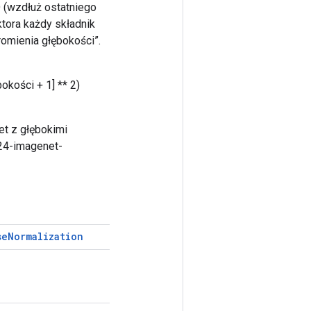
D (wzdłuż ostatniego
tora każdy składnik
omienia głębokości”.
okości + 1] ** 2)
et z głębokimi
824-imagenet-
se
Normalization