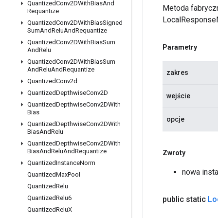
Quantized
Conv2DWith
Bias
And
Metoda fabryczn
Requantize
LocalResponseN
Quantized
Conv2DWith
Bias
Signed
Sum
And
Relu
And
Requantize
Quantized
Conv2DWith
Bias
Sum
Parametry
And
Relu
Quantized
Conv2DWith
Bias
Sum
And
Relu
And
Requantize
zakres
Quantized
Conv2d
Quantized
Depthwise
Conv2D
wejście
Quantized
Depthwise
Conv2DWith
Bias
opcje
Quantized
Depthwise
Conv2DWith
Bias
And
Relu
Quantized
Depthwise
Conv2DWith
Bias
And
Relu
And
Requantize
Zwroty
Quantized
Instance
Norm
nowa inst
Quantized
Max
Pool
Quantized
Relu
Quantized
Relu6
public static
Lo
Quantized
Relu
X