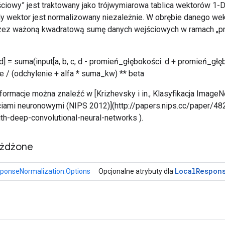
ściowy” jest traktowany jako trójwymiarowa tablica wektorów 1-
dy wektor jest normalizowany niezależnie. W obrębie danego wek
rzez ważoną kwadratową sumę danych wejściowych w ramach „pr
 d] = suma(input[a, b, c, d - promień_głębokości: d + promień_głęb
e / (odchylenie + alfa * suma_kw) ** beta
ormacje można znaleźć w [Krizhevsky i in., Klasyfikacja ImageN
iami neuronowymi (NIPS 2012)](http://papers.nips.cc/paper/4
ith-deep-convolutional-neural-networks ).
eżdżone
Local
Respon
ponseNormalization.Options
Opcjonalne atrybuty dla