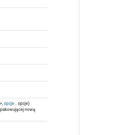
>,
opcje...
opcje)
 opakowującej nową