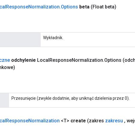
cal
Response
Normalization
.
Options
beta
(Float beta)
Wykładnik.
yczne
odchylenie
Local
Response
Normalization
.
Options
(odch
nkowe)
Przesunięcie (zwykle dodatnie, aby uniknąć dzielenia przez 0).
cal
Response
Normalization
<T>
create
(zakres
zakresu
,
wej