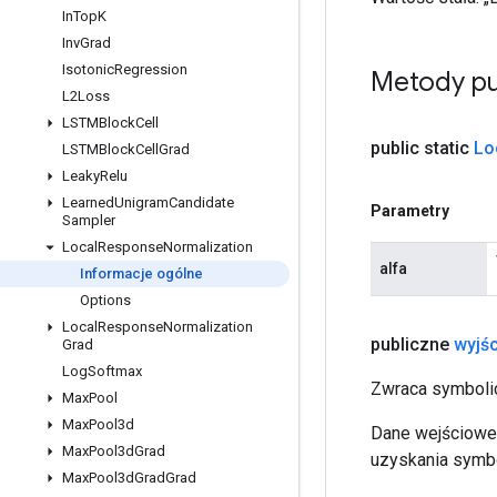
In
Top
K
Inv
Grad
Isotonic
Regression
Metody pu
L2Loss
LSTMBlock
Cell
public static
Lo
LSTMBlock
Cell
Grad
Leaky
Relu
Learned
Unigram
Candidate
Parametry
Sampler
Local
Response
Normalization
alfa
Informacje ogólne
Options
Local
Response
Normalization
publiczne
wyjśc
Grad
Log
Softmax
Zwraca symbolic
Max
Pool
Max
Pool3d
Dane wejściowe 
Max
Pool3d
Grad
uzyskania symbo
Max
Pool3d
Grad
Grad