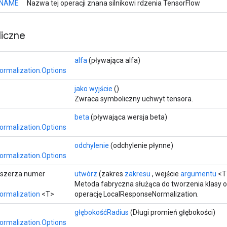
NAME
Nazwa tej operacji znana silnikowi rdzenia TensorFlow
iczne
alfa
(pływająca alfa)
rmalization.Options
jako wyjście
()
Zwraca symboliczny uchwyt tensora.
beta
(pływająca wersja beta)
rmalization.Options
odchylenie
(odchylenie płynne)
rmalization.Options
zszerza numer
utwórz
(zakres
zakresu
, wejście
argumentu
<T
Metoda fabryczna służąca do tworzenia klasy
ormalization
<T>
operację LocalResponseNormalization.
głębokośćRadius
(Długi promień głębokości)
rmalization.Options