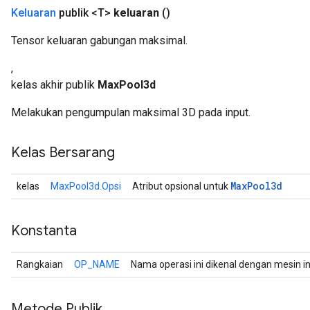
Keluaran
publik <T>
keluaran
()
Tensor keluaran gabungan maksimal.
,
kelas akhir publik
MaxPool3d
Melakukan pengumpulan maksimal 3D pada input.
Kelas Bersarang
Max
Pool3d
kelas
MaxPool3d.Opsi
Atribut opsional untuk
Konstanta
Rangkaian
OP_NAME
Nama operasi ini dikenal dengan mesin i
Metode Publik