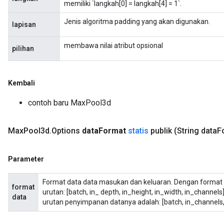
memiliki `langkah[0] = langkah[4] = 1`.
Jenis algoritma padding yang akan digunakan.
lapisan
membawa nilai atribut opsional
pilihan
Kembali
contoh baru MaxPool3d
Max
Pool3d
.
Options
data
Format
statis
publik
(String data
F
Parameter
Format data data masukan dan keluaran. Dengan format 
format
urutan: [batch, in_ depth, in_height, in_width, in_channel
data
urutan penyimpanan datanya adalah: [batch, in_channels, i