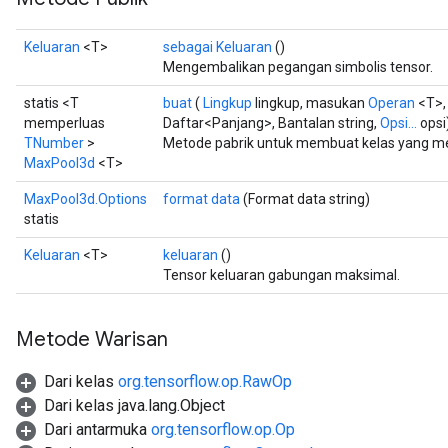
Keluaran
<T>
sebagai Keluaran
()
Mengembalikan pegangan simbolis tensor.
statis <T
buat
(
Lingkup
lingkup, masukan
Operan
<T>,
memperluas
Daftar<Panjang>, Bantalan string,
Opsi...
opsi
TNumber
>
Metode pabrik untuk membuat kelas yang m
MaxPool3d
<T>
ize
MaxPool3d.Options
format data
(Format data string)
statis
Keluaran
<T>
keluaran
()
Tensor keluaran gabungan maksimal.
Requantize
ize
AndReluAndRequantize
Metode Warisan
u
Dari kelas
org.tensorflow.op.RawOp
uAndRequantize
Dari kelas java.lang.Object
Dari antarmuka
org.tensorflow.op.Op