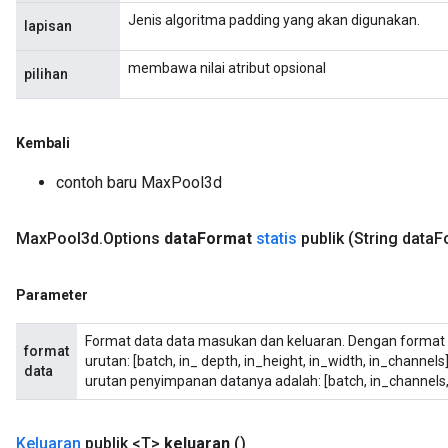
Jenis algoritma padding yang akan digunakan.
lapisan
membawa nilai atribut opsional
pilihan
Kembali
contoh baru MaxPool3d
Max
Pool3d
.
Options
data
Format
statis
publik
(String data
F
Parameter
Format data data masukan dan keluaran. Dengan format 
format
urutan: [batch, in_ depth, in_height, in_width, in_channel
data
urutan penyimpanan datanya adalah: [batch, in_channels, i
Keluaran
publik <T>
keluaran
()