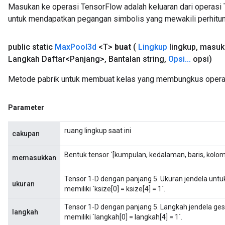
Masukan ke operasi TensorFlow adalah keluaran dari operasi 
untuk mendapatkan pegangan simbolis yang mewakili perhitun
public static
Max
Pool3d
<T>
buat
(
Lingkup
lingkup
,
masuk
Langkah Daftar<Panjang>
,
Bantalan string
,
Opsi
.
.
.
opsi)
Metode pabrik untuk membuat kelas yang membungkus opera
Parameter
ruang lingkup saat ini
cakupan
Bentuk tensor `[kumpulan, kedalaman, baris, kolom
memasukkan
Tensor 1-D dengan panjang 5. Ukuran jendela untu
ukuran
memiliki `ksize[0] = ksize[4] = 1`.
Tensor 1-D dengan panjang 5. Langkah jendela gese
langkah
memiliki `langkah[0] = langkah[4] = 1`.