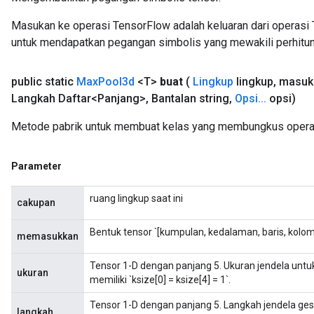
Masukan ke operasi TensorFlow adalah keluaran dari operasi 
untuk mendapatkan pegangan simbolis yang mewakili perhitun
public static
Max
Pool3d
<T>
buat
(
Lingkup
lingkup
,
masuk
Langkah Daftar<Panjang>
,
Bantalan string
,
Opsi
.
.
.
opsi)
Metode pabrik untuk membuat kelas yang membungkus opera
Parameter
ruang lingkup saat ini
cakupan
Bentuk tensor `[kumpulan, kedalaman, baris, kolom
memasukkan
Tensor 1-D dengan panjang 5. Ukuran jendela untu
ukuran
memiliki `ksize[0] = ksize[4] = 1`.
r
Tensor 1-D dengan panjang 5. Langkah jendela gese
t
langkah