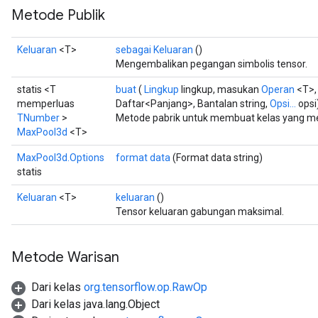
Metode Publik
Keluaran
<T>
sebagai Keluaran
()
Mengembalikan pegangan simbolis tensor.
statis <T
buat
(
Lingkup
lingkup, masukan
Operan
<T>,
memperluas
Daftar<Panjang>, Bantalan string,
Opsi...
opsi
TNumber
>
Metode pabrik untuk membuat kelas yang m
MaxPool3d
<T>
MaxPool3d.Options
format data
(Format data string)
statis
Keluaran
<T>
keluaran
()
Tensor keluaran gabungan maksimal.
Metode Warisan
Dari kelas
org.tensorflow.op.RawOp
Dari kelas java.lang.Object