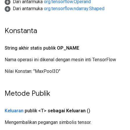
Dari antarmuka
org.tensorflow.Operand
Dari antarmuka
org.tensorflow.ndarray.Shaped
AndRelu
AndReluAndRequantize
Konstanta
String akhir statis publik
OP
_
NAME
Nama operasi ini dikenal dengan mesin inti TensorFlow
Nilai Konstan:
"MaxPool3D"
Metode Publik
Keluaran
publik <T>
sebagai Keluaran
()
Mengembalikan pegangan simbolis tensor.