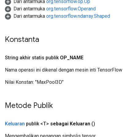
Dari antarmuka
org.tensorflow.op.Op
Dari antarmuka
org.tensorflow.Operand
Dari antarmuka
org.tensorflow.ndarray.Shaped
Konstanta
String akhir statis publik
OP
_
NAME
Nama operasi ini dikenal dengan mesin inti TensorFlow
Nilai Konstan:
"MaxPool3D"
Metode Publik
Keluaran
publik <T>
sebagai Keluaran
()
Mengembalikan pegangan simbolis tensor.